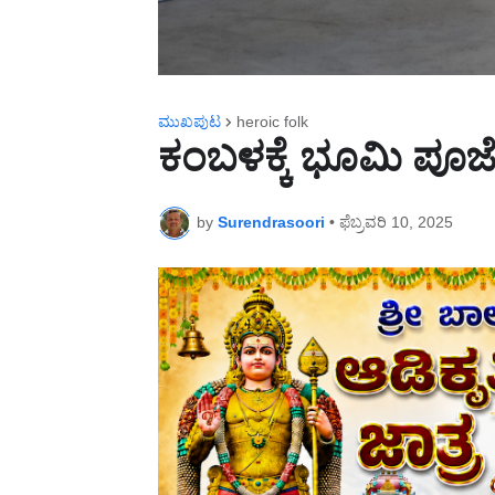
ಮುಖಪುಟ
heroic folk
ಕಂಬಳಕ್ಕೆ ಭೂಮಿ ಪೂ
by
Surendrasoori
•
ಫೆಬ್ರವರಿ 10, 2025