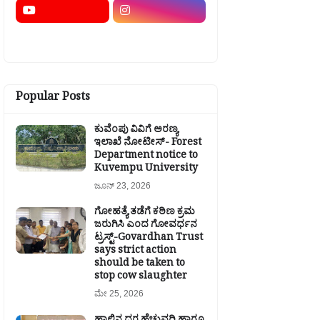
Popular Posts
ಕುವೆಂಪು ವಿವಿಗೆ ಅರಣ್ಯ
ಇಲಾಖೆ ನೋಟೀಸ್- Forest
Department notice to
Kuvempu University
ಜೂನ್ 23, 2026
ಗೋಹತ್ಯೆ ತಡೆಗೆ ಕಠಿಣ ಕ್ರಮ
ಜರುಗಿಸಿ ಎಂದ ಗೋವರ್ಧನ
ಟ್ರಸ್ಟ್-Govardhan Trust
says strict action
should be taken to
stop cow slaughter
ಮೇ 25, 2026