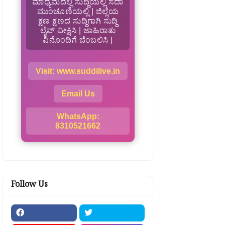
ಮಾಧ್ಯಮದಲ್ಲಿ ಸುದ್ದಿಯಲ್ಲಿ ಸದಾ
ಮುಂಚೂಣಿಯಲ್ಲಿ | ಜಿಲ್ಲೆಯ
ಕ್ಷಣ ಕ್ಷಣದ ಸುದ್ದಿಗಾಗಿ ಸುದ್ದಿ
ಲೈವ್ ವೀಕ್ಷಿಸಿ | ಜಾಹಿರಾತು
ವಿನೊಂದಿಗೆ ಬೆಂಬಲಿಸಿ |
Visit: www.suddilive.in
Email Us
WhatsApp:
8310521662
Follow Us