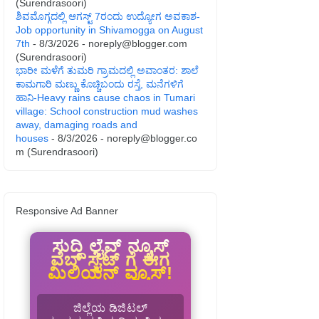
(Surendrasoori)
ಶಿವಮೊಗ್ಗದಲ್ಲಿ ಆಗಸ್ಟ್ 7ರಂದು ಉದ್ಯೋಗ ಅವಕಾಶ-
Job opportunity in Shivamogga on August
7th
- 8/3/2026
- noreply@blogger.com
(Surendrasoori)
ಭಾರೀ ಮಳೆಗೆ ತುಮರಿ ಗ್ರಾಮದಲ್ಲಿ ಅವಾಂತರ: ಶಾಲೆ
ಕಾಮಗಾರಿ ಮಣ್ಣು ಕೊಚ್ಚಿಬಂದು ರಸ್ತೆ, ಮನೆಗಳಿಗೆ
ಹಾನಿ-Heavy rains cause chaos in Tumari
village: School construction mud washes
away, damaging roads and
houses
- 8/3/2026
- noreply@blogger.co
m (Surendrasoori)
Responsive Ad Banner
ಸುದ್ದಿ ಲೈವ್ ನ್ಯೂಸ್
ವೆಬ್ ಸೈಟ್ ಗೆ ಈಗ
ಮಿಲಿಯನ್ ವ್ಯೂಸ್!
ಜಿಲ್ಲೆಯ ಡಿಜಿಟಲ್