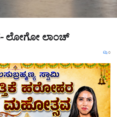
ಜೆ- ಲೋಗೋ ಲಾಂಚ್‌
0