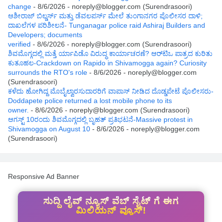
change
- 8/6/2026
- noreply@blogger.com (Surendrasoori)
ಆಶೀರಾಜ್ ಬಿಲ್ಡರ್ಸ್ ಮತ್ತು ಡೆವಲಪರ್ಸ್ ಮೇಲೆ ತುಂಗಾನಗರ ಪೊಲೀಸರ ದಾಳಿ;
ದಾಖಲೆಗಳ ಪರಿಶೀಲನೆ- Tunganagar police raid Ashiraj Builders and
Developers; documents
verified
- 8/6/2026
- noreply@blogger.com (Surendrasoori)
ಶಿವಮೊಗ್ಗದಲ್ಲಿ ಮತ್ತೆ ರ್ಯಾಪಿಡೊ ವಿರುದ್ಧ ಕಾರ್ಯಾಚರಣೆ? ಆರ್‌ಟಿಒ ಪಾತ್ರದ ಕುರಿತು
ಕುತೂಹಲ-Crackdown on Rapido in Shivamogga again? Curiosity
surrounds the RTO's role
- 8/6/2026
- noreply@blogger.com
(Surendrasoori)
ಕಳೆದು ಹೋಗಿದ್ದ ಮೊಬೈಲ್ವಾರಸುದಾರರಿಗೆ ವಾಪಾಸ್ ನೀಡಿದ ದೊಡ್ಡಪೇಟೆ ಪೊಲೀಸರು-
Doddapete police returned a lost mobile phone to its
owner.
- 8/6/2026
- noreply@blogger.com (Surendrasoori)
ಆಗಸ್ಟ್‌ 10ರಂದು ಶಿವಮೊಗ್ಗದಲ್ಲಿ ಬೃಹತ್ ಪ್ರತಿಭಟನೆ-Massive protest in
Shivamogga on August 10
- 8/6/2026
- noreply@blogger.com
(Surendrasoori)
Responsive Ad Banner
ಸುದ್ದಿ ಲೈವ್ ನ್ಯೂಸ್ ವೆಬ್ ಸೈಟ್ ಗೆ ಈಗ
ಮಿಲಿಯನ್ ವ್ಯೂಸ್!