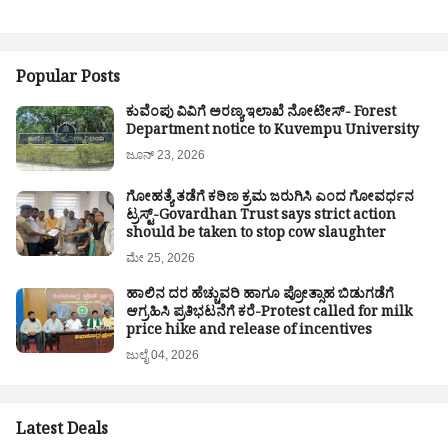
Popular Posts
ಕುವೆಂಪು ವಿವಿಗೆ ಅರಣ್ಯ ಇಲಾಖೆ ನೋಟೀಸ್- Forest
Department notice to Kuvempu University
ಜೂನ್ 23, 2026
ಗೋಹತ್ಯೆ ತಡೆಗೆ ಕಠಿಣ ಕ್ರಮ ಜರುಗಿಸಿ ಎಂದ ಗೋವರ್ಧನ
ಟ್ರಸ್ಟ್-Govardhan Trust says strict action
should be taken to stop cow slaughter
ಮೇ 25, 2026
ಹಾಲಿನ ದರ ಹೆಚ್ಚುವರಿ ಹಾಗೂ ಪ್ರೋತ್ಸಾಹ ಬಿಡುಗಡೆಗೆ
ಆಗ್ರಹಿಸಿ ಪ್ರತಿಭಟನೆಗೆ ಕರೆ-Protest called for milk
price hike and release of incentives
ಜುಲೈ 04, 2026
Latest Deals