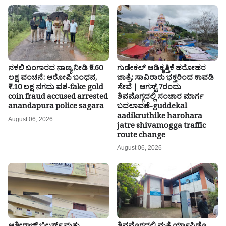
ನಕಲಿ ಬಂಗಾರದ ನಾಣ್ಯ ನೀಡಿ ₹9.60
ಗುಡೇಕಲ್ ಆಡಿಕೃತ್ತಿಕೆ ಹರೋಹರ
ಲಕ್ಷ ವಂಚನೆ: ಆರೋಪಿ ಬಂಧನ,
ಜಾತ್ರೆ: ಸಾವಿರಾರು ಭಕ್ತರಿಂದ ಕಾವಡಿ
₹7.10 ಲಕ್ಷ ನಗದು ವಶ-fake gold
ಸೇವೆ | ಆಗಸ್ಟ್ 7ರಂದು
coin fraud accused arrested
ಶಿವಮೊಗ್ಗದಲ್ಲಿ ಸಂಚಾರ ಮಾರ್ಗ
anandapura police sagara
ಬದಲಾವಣೆ-guddekal
aadikruthike harohara
August 06, 2026
jatre shivamogga traffic
route change
August 06, 2026