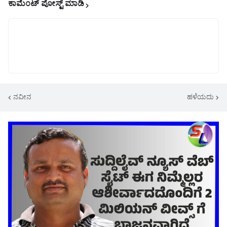
ಕಾಮೆಂಟ್‌‌ ಪೋಸ್ಟ್‌ ಮಾಡಿ
ನವೀನ
ಹಳೆಯದು