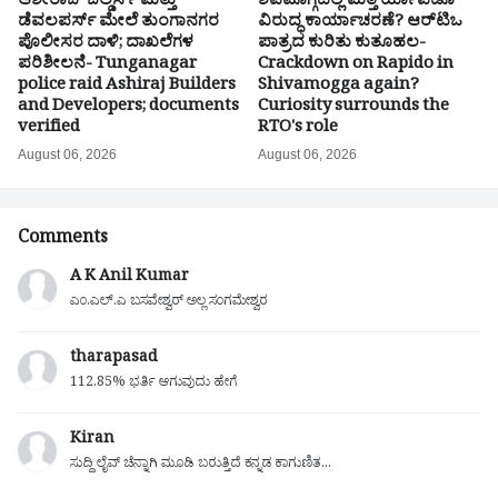
ಆಶೀರಾಜ್ ಬಿಲ್ಡರ್ಸ್ ಮತ್ತು
ಶಿವಮೊಗ್ಗದಲ್ಲಿ ಮತ್ತೆ ರ್ಯಾಪಿಡೊ
ಡೆವಲಪರ್ಸ್ ಮೇಲೆ ತುಂಗಾನಗರ
ವಿರುದ್ಧ ಕಾರ್ಯಾಚರಣೆ? ಆರ್‌ಟಿಒ
ಪೊಲೀಸರ ದಾಳಿ; ದಾಖಲೆಗಳ
ಪಾತ್ರದ ಕುರಿತು ಕುತೂಹಲ-
ಪರಿಶೀಲನೆ- Tunganagar
Crackdown on Rapido in
police raid Ashiraj Builders
Shivamogga again?
and Developers; documents
Curiosity surrounds the
verified
RTO's role
August 06, 2026
August 06, 2026
Comments
A K Anil Kumar
ಎಂ.ಎಲ್.ಎ ಬಸವೇಶ್ವರ್ ಅಲ್ಲ ಸಂಗಮೇಶ್ವರ
tharapasad
112.85% ಭರ್ತಿ ಆಗುವುದು ಹೇಗೆ
Kiran
ಸುದ್ದಿ ಲೈವ್ ಚೆನ್ನಾಗಿ ಮೂಡಿ ಬರುತ್ತಿದೆ ಕನ್ನಡ ಕಾಗುಣಿತ...