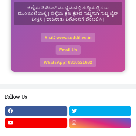
ಜಿಲ್ಲೆಯ ಡಿಜಿಟಲ್ ಮಾಧ್ಯಮದಲ್ಲಿ ಸುದ್ದಿಯಲ್ಲಿ ಸದಾ
ಮುಂಚೂಣಿಯಲ್ಲಿ | ಜಿಲ್ಲೆಯ ಕ್ಷಣ ಕ್ಷಣದ ಸುದ್ದಿಗಾಗಿ ಸುದ್ದಿ ಲೈವ್
ವೀಕ್ಷಿಸಿ | ಜಾಹಿರಾತು ವಿನೊಂದಿಗೆ ಬೆಂಬಲಿಸಿ |
Visit: www.suddilive.in
Email Us
WhatsApp: 8310521662
Follow Us