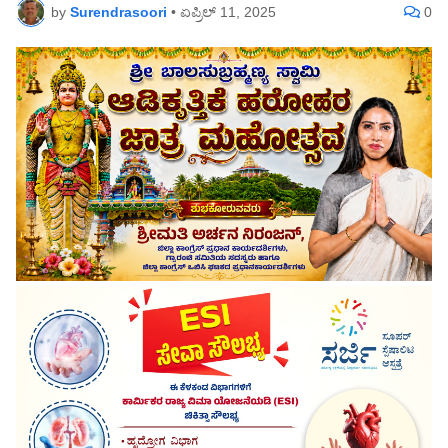
by
Surendrasoori
•
ಏಪ್ರಿಲ್ 11, 2025
0