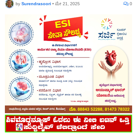
by
Surendrasoori
•
ಮೇ 21, 2025
0