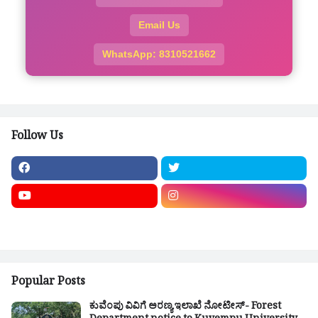
Email Us
WhatsApp: 8310521662
Follow Us
Popular Posts
ಕುವೆಂಪು ವಿವಿಗೆ ಅರಣ್ಯ ಇಲಾಖೆ ನೋಟೀಸ್- Forest