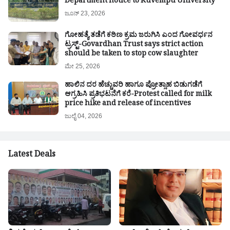
Department notice to Kuvempu University
ಜೂನ್ 23, 2026
ಗೋಹತ್ಯೆ ತಡೆಗೆ ಕಠಿಣ ಕ್ರಮ ಜರುಗಿಸಿ ಎಂದ ಗೋವರ್ಧನ
ಟ್ರಸ್ಟ್-Govardhan Trust says strict action
should be taken to stop cow slaughter
ಮೇ 25, 2026
ಹಾಲಿನ ದರ ಹೆಚ್ಚುವರಿ ಹಾಗೂ ಪ್ರೋತ್ಸಾಹ ಬಿಡುಗಡೆಗೆ
ಆಗ್ರಹಿಸಿ ಪ್ರತಿಭಟನೆಗೆ ಕರೆ-Protest called for milk
price hike and release of incentives
ಜುಲೈ 04, 2026
Latest Deals