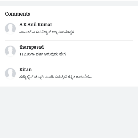
Comments
A K Anil Kumar
ಎಂ.ಎಲ್.ಎ ಬಸವೇಶ್ವರ್ ಅಲ್ಲ ಸಂಗಮೇಶ್ವರ
tharapasad
112.85% ಭರ್ತಿ ಆಗುವುದು ಹೇಗೆ
Kiran
ಸುದ್ದಿ ಲೈವ್ ಚೆನ್ನಾಗಿ ಮೂಡಿ ಬರುತ್ತಿದೆ ಕನ್ನಡ ಕಾಗುಣಿತ...