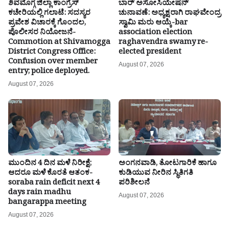
ಶಿವಮೊಗ್ಗ ಜಿಲ್ಲಾ ಕಾಂಗ್ರೆಸ್
ಬಾರ್ ಅಸೋಸಿಯೇಷನ್
ಕಚೇರಿಯಲ್ಲಿ ಗಲಾಟೆ: ಸದಸ್ಯರ
ಚುನಾವಣೆ: ಅಧ್ಯಕ್ಷರಾಗಿ ರಾಘವೇಂದ್ರ
ಪ್ರವೇಶ ವಿಚಾರಕ್ಕೆ ಗೊಂದಲ,
ಸ್ವಾಮಿ ಮರು ಆಯ್ಕೆ-bar
ಪೊಲೀಸರ ನಿಯೋಜನೆ-
association election
Commotion at Shivamogga
raghavendra swamy re-
District Congress Office:
elected president
Confusion over member
August 07, 2026
entry; police deployed.
August 07, 2026
ಮುಂದಿನ 4 ದಿನ ಮಳೆ ನಿರೀಕ್ಷೆ;
ಅಂಗನವಾಡಿ, ತೋಟಗಾರಿಕೆ ಹಾಗೂ
ಆದರೂ ಮಳೆ ಕೊರತೆ ಆತಂಕ-
ಕುಡಿಯುವ ನೀರಿನ ಸ್ಥಿತಿಗತಿ
soraba rain deficit next 4
ಪರಿಶೀಲನೆ
days rain madhu
August 07, 2026
bangarappa meeting
August 07, 2026