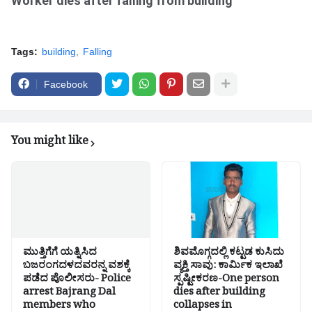
Worker dies after falling from building
Tags:
building
Falling
Facebook
You might like
ಮುತ್ತಿಗೆಗೆ ಯತ್ನಿಸಿದ
ಶಿವಮೊಗ್ಗದಲ್ಲಿ ಕಟ್ಟಡ ಕುಸಿದು
ಬಜರಂಗದಳದವರನ್ನ ವಶಕ್ಕೆ
ವ್ಯಕ್ತಿ ಸಾವು: ಕಾರ್ಮಿಕ ಇಲಾಖೆ
ಪಡೆದ ಪೊಲೀಸರು- Police
ಸ್ಪಷ್ಟೀಕರಣ-One person
arrest Bajrang Dal
dies after building
members who
collapses in