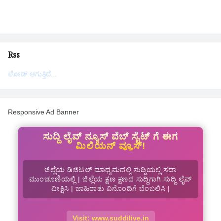
Rss
ಲೋಡ್ ಆಗುತ್ತಿದೆ...
Responsive Ad Banner
ಸುದ್ದಿ ಲೈವ್ ನ್ಯೂಸ್ ವೆಬ್ ಸೈಟ್ ಗೆ ಈಗ
ಮಿಲಿಯನ್ ವ್ಯೂಸ್!
ಜಿಲ್ಲೆಯ ಡಿಜಿಟಲ್ ಮಾಧ್ಯಮದಲ್ಲಿ ಸುದ್ದಿಯಲ್ಲಿ ಸದಾ
ಮುಂಚೂಣಿಯಲ್ಲಿ | ಜಿಲ್ಲೆಯ ಕ್ಷಣ ಕ್ಷಣದ ಸುದ್ದಿಗಾಗಿ ಸುದ್ದಿ ಲೈವ್
ವೀಕ್ಷಿಸಿ | ಜಾಹಿರಾತು ವಿನೊಂದಿಗೆ ಬೆಂಬಲಿಸಿ |
Visit: www.suddilive.in