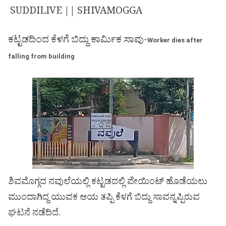
SUDDILIVE || SHIVAMOGGA
ಕಟ್ಟಡದಿಂದ ಕೆಳಗೆ ಬಿದ್ದು ಕಾರ್ಮಿಕ ಸಾವು-
Worker dies after
falling from building
ಶಿವಮೊಗ್ಗದ ನವುಲೆಯಲ್ಲಿ ಕಟ್ಟಡದಲ್ಲಿ ಪೇಯಿಂಟ್ ಹೊಡೆಯಲು
ಮುಂದಾಗಿದ್ದ ಯುವಕ ಆಯ ತಪ್ಪಿ ಕೆಳಗೆ ಬಿದ್ದು ಸಾವನ್ನಪ್ಪಿರುವ
ಘಟನೆ ನಡೆದಿದೆ.