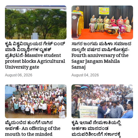
ಕೃಷಿ ವಿಶ್ವವಿದ್ಯಾಲಯದ ಗೇಟ್ ಬಂದ್
ಸಾಗರ ಜಂಗಮ ಮಹಿಳಾ ಸಮಾಜದ
ಮಾಡಿ ವಿದ್ಯಾರ್ಥಿಗಳ ಬೃಹತ್
ನಾಲ್ಕನೇ ವರ್ಷದ ವಾರ್ಷಿಕೋತ್ಸವ-
ಪ್ರತಿಭಟನೆ-Massive student
Fourth anniversary of the
protest blocks Agricultural
Sagar Jangam Mahila
University gate
Samaj
August 06, 2026
August 04, 2026
ಮೈದುಂಬಿದ ತುಂಗೆಗೆ ಬಾಗಿನ
ಕೃಷಿ ಇಲಾಖೆ ನೇಮಕಾತಿಯಲ್ಲಿ
ಅರ್ಪಣೆ- An offering of the
ಅರ್ಹತಾ ಮಾನದಂಡ
mouth to the minded
ಮರುಪರಿಶೀಲನೆಗೆ ಸರ್ಕಾರಕ್ಕೆ