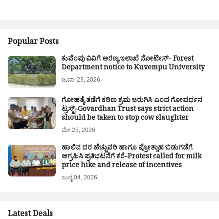
Popular Posts
ಕುವೆಂಪು ವಿವಿಗೆ ಅರಣ್ಯ ಇಲಾಖೆ ನೋಟೀಸ್- Forest
Department notice to Kuvempu University
ಜೂನ್ 23, 2026
ಗೋಹತ್ಯೆ ತಡೆಗೆ ಕಠಿಣ ಕ್ರಮ ಜರುಗಿಸಿ ಎಂದ ಗೋವರ್ಧನ
ಟ್ರಸ್ಟ್-Govardhan Trust says strict action
should be taken to stop cow slaughter
ಮೇ 25, 2026
ಹಾಲಿನ ದರ ಹೆಚ್ಚುವರಿ ಹಾಗೂ ಪ್ರೋತ್ಸಾಹ ಬಿಡುಗಡೆಗೆ
ಆಗ್ರಹಿಸಿ ಪ್ರತಿಭಟನೆಗೆ ಕರೆ-Protest called for milk
price hike and release of incentives
ಜುಲೈ 04, 2026
Latest Deals