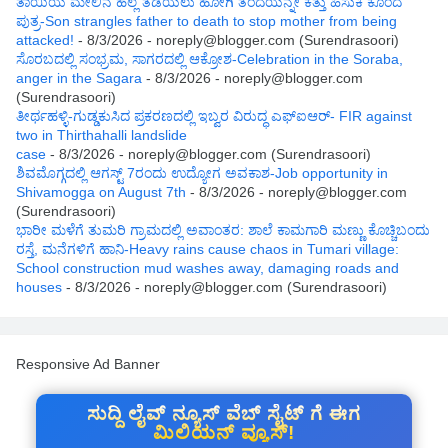
ತಾಯಿಯ ಮೇಲಿನ ಹಲ್ಲೆ ತಡೆಯಲು ಹೋಗಿ ತಂದೆಯನ್ನೇ ಕತ್ತು ಹಿಸುಕಿ ಕೊಂದ
ಪುತ್ರ-Son strangles father to death to stop mother from being
attacked!
- 8/3/2026
- noreply@blogger.com (Surendrasoori)
ಸೊರಬದಲ್ಲಿ ಸಂಭ್ರಮ, ಸಾಗರದಲ್ಲಿ ಆಕ್ರೋಶ-Celebration in the Soraba,
anger in the Sagara
- 8/3/2026
- noreply@blogger.com
(Surendrasoori)
ತೀರ್ಥಹಳ್ಳಿ-ಗುಡ್ಡಕುಸಿದ ಪ್ರಕರಣದಲ್ಲಿ ಇಬ್ವರ ವಿರುದ್ಧ ಎಫ್ಐಆರ್- FIR against
two in Thirthahalli landslide
case
- 8/3/2026
- noreply@blogger.com (Surendrasoori)
ಶಿವಮೊಗ್ಗದಲ್ಲಿ ಆಗಸ್ಟ್ 7ರಂದು ಉದ್ಯೋಗ ಅವಕಾಶ-Job opportunity in
Shivamogga on August 7th
- 8/3/2026
- noreply@blogger.com
(Surendrasoori)
ಭಾರೀ ಮಳೆಗೆ ತುಮರಿ ಗ್ರಾಮದಲ್ಲಿ ಅವಾಂತರ: ಶಾಲೆ ಕಾಮಗಾರಿ ಮಣ್ಣು ಕೊಚ್ಚಿಬಂದು
ರಸ್ತೆ, ಮನೆಗಳಿಗೆ ಹಾನಿ-Heavy rains cause chaos in Tumari village:
School construction mud washes away, damaging roads and
houses
- 8/3/2026
- noreply@blogger.com (Surendrasoori)
Responsive Ad Banner
ಸುದ್ದಿ ಲೈವ್ ನ್ಯೂಸ್ ವೆಬ್ ಸೈಟ್ ಗೆ ಈಗ
ಮಿಲಿಯನ್ ವ್ಯೂಸ್!