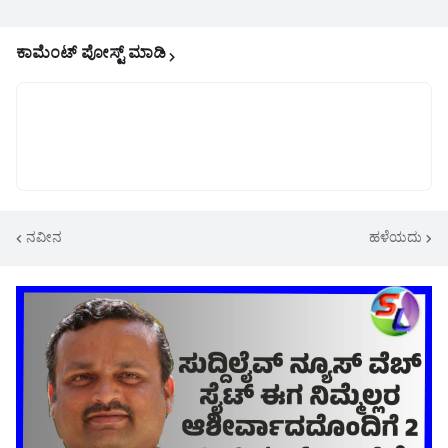
ಕಾಮೆಂಟ್‌‌ ಪೋಸ್ಟ್‌ ಮಾಡಿ
ನವೀನ
ಹಳೆಯದು