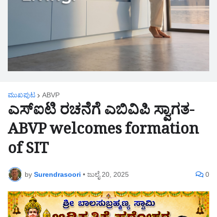
ಮುಖಪುಟ
ABVP
ಎಸ್ಐಟಿ ರಚನೆಗೆ ಎಬಿವಿಪಿ ಸ್ವಾಗತ-
ABVP welcomes formation
of SIT
by
Surendrasoori
•
ಜುಲೈ 20, 2025
0