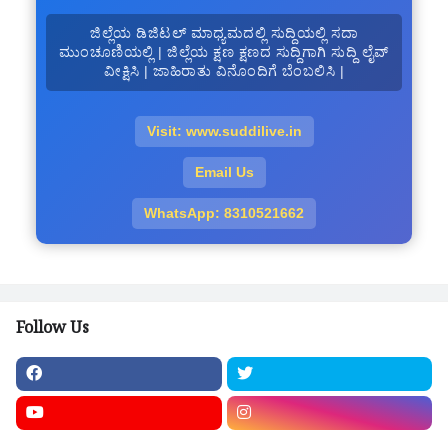
ಜಿಲ್ಲೆಯ ಡಿಜಿಟಲ್ ಮಾಧ್ಯಮದಲ್ಲಿ ಸುದ್ದಿಯಲ್ಲಿ ಸದಾ
ಮುಂಚೂಣಿಯಲ್ಲಿ | ಜಿಲ್ಲೆಯ ಕ್ಷಣ ಕ್ಷಣದ ಸುದ್ದಿಗಾಗಿ ಸುದ್ದಿ ಲೈವ್
ವೀಕ್ಷಿಸಿ | ಜಾಹಿರಾತು ವಿನೊಂದಿಗೆ ಬೆಂಬಲಿಸಿ |
Visit: www.suddilive.in
Email Us
WhatsApp: 8310521662
Follow Us