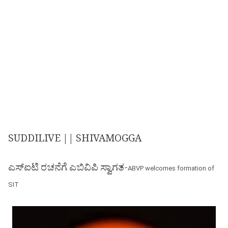
SUDDILIVE || SHIVAMOGGA
ಎಸ್ಐಟಿ ರಚನೆಗೆ ಎಬಿವಿಪಿ ಸ್ವಾಗತ-
ABVP welcomes formation of
SIT