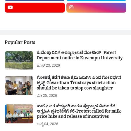
Popular Posts
ಕುವೆಂಪು ವಿವಿಗೆ ಅರಣ್ಯ ಇಲಾಖೆ ನೋಟೀಸ್- Forest
Department notice to Kuvempu University
ಜೂನ್ 23, 2026
ಗೋಹತ್ಯೆ ತಡೆಗೆ ಕಠಿಣ ಕ್ರಮ ಜರುಗಿಸಿ ಎಂದ ಗೋವರ್ಧನ
ಟ್ರಸ್ಟ್-Govardhan Trust says strict action
should be taken to stop cow slaughter
ಮೇ 25, 2026
ಹಾಲಿನ ದರ ಹೆಚ್ಚುವರಿ ಹಾಗೂ ಪ್ರೋತ್ಸಾಹ ಬಿಡುಗಡೆಗೆ
ಆಗ್ರಹಿಸಿ ಪ್ರತಿಭಟನೆಗೆ ಕರೆ-Protest called for milk
price hike and release of incentives
ಜುಲೈ 04, 2026