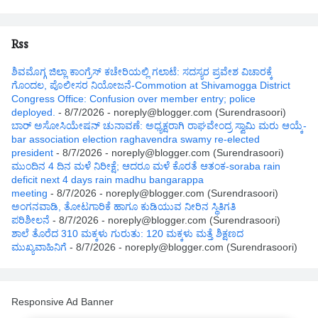
Rss
ಶಿವಮೊಗ್ಗ ಜಿಲ್ಲಾ ಕಾಂಗ್ರೆಸ್ ಕಚೇರಿಯಲ್ಲಿ ಗಲಾಟೆ: ಸದಸ್ಯರ ಪ್ರವೇಶ ವಿಚಾರಕ್ಕೆ
ಗೊಂದಲ, ಪೊಲೀಸರ ನಿಯೋಜನೆ-Commotion at Shivamogga District
Congress Office: Confusion over member entry; police
deployed.
- 8/7/2026
- noreply@blogger.com (Surendrasoori)
ಬಾರ್ ಅಸೋಸಿಯೇಷನ್ ಚುನಾವಣೆ: ಅಧ್ಯಕ್ಷರಾಗಿ ರಾಘವೇಂದ್ರ ಸ್ವಾಮಿ ಮರು ಆಯ್ಕೆ-
bar association election raghavendra swamy re-elected
president
- 8/7/2026
- noreply@blogger.com (Surendrasoori)
ಮುಂದಿನ 4 ದಿನ ಮಳೆ ನಿರೀಕ್ಷೆ; ಆದರೂ ಮಳೆ ಕೊರತೆ ಆತಂಕ-soraba rain
deficit next 4 days rain madhu bangarappa
meeting
- 8/7/2026
- noreply@blogger.com (Surendrasoori)
ಅಂಗನವಾಡಿ, ತೋಟಗಾರಿಕೆ ಹಾಗೂ ಕುಡಿಯುವ ನೀರಿನ ಸ್ಥಿತಿಗತಿ
ಪರಿಶೀಲನೆ
- 8/7/2026
- noreply@blogger.com (Surendrasoori)
ಶಾಲೆ ತೊರೆದ 310 ಮಕ್ಕಳು ಗುರುತು: 120 ಮಕ್ಕಳು ಮತ್ತೆ ಶಿಕ್ಷಣದ
ಮುಖ್ಯವಾಹಿನಿಗೆ
- 8/7/2026
- noreply@blogger.com (Surendrasoori)
Responsive Ad Banner