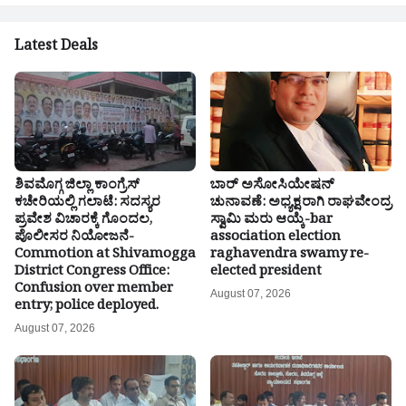
Latest Deals
ಶಿವಮೊಗ್ಗ ಜಿಲ್ಲಾ ಕಾಂಗ್ರೆಸ್
ಬಾರ್ ಅಸೋಸಿಯೇಷನ್
ಕಚೇರಿಯಲ್ಲಿ ಗಲಾಟೆ: ಸದಸ್ಯರ
ಚುನಾವಣೆ: ಅಧ್ಯಕ್ಷರಾಗಿ ರಾಘವೇಂದ್ರ
ಪ್ರವೇಶ ವಿಚಾರಕ್ಕೆ ಗೊಂದಲ,
ಸ್ವಾಮಿ ಮರು ಆಯ್ಕೆ-bar
ಪೊಲೀಸರ ನಿಯೋಜನೆ-
association election
Commotion at Shivamogga
raghavendra swamy re-
District Congress Office:
elected president
Confusion over member
August 07, 2026
entry; police deployed.
August 07, 2026