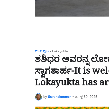
ಮುಖಪುಟ
Lokayukta
ಶಶಿಧರ ಅವರನ್ನ ಲೋಕಾ
ಸ್ವಾಗತಾರ್ಹ-It is w
Lokayukta has ar
by
Surendrasoori
•
ಆಗಸ್ಟ್ 30, 2025