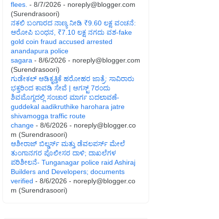
flees.
- 8/7/2026
- noreply@blogger.com
(Surendrasoori)
ನಕಲಿ ಬಂಗಾರದ ನಾಣ್ಯ ನೀಡಿ ₹9.60 ಲಕ್ಷ ವಂಚನೆ:
ಆರೋಪಿ ಬಂಧನ, ₹7.10 ಲಕ್ಷ ನಗದು ವಶ-fake
gold coin fraud accused arrested
anandapura police
sagara
- 8/6/2026
- noreply@blogger.com
(Surendrasoori)
ಗುಡೇಕಲ್ ಆಡಿಕೃತ್ತಿಕೆ ಹರೋಹರ ಜಾತ್ರೆ: ಸಾವಿರಾರು
ಭಕ್ತರಿಂದ ಕಾವಡಿ ಸೇವೆ | ಆಗಸ್ಟ್ 7ರಂದು
ಶಿವಮೊಗ್ಗದಲ್ಲಿ ಸಂಚಾರ ಮಾರ್ಗ ಬದಲಾವಣೆ-
guddekal aadikruthike harohara jatre
shivamogga traffic route
change
- 8/6/2026
- noreply@blogger.co
m (Surendrasoori)
ಆಶೀರಾಜ್ ಬಿಲ್ಡರ್ಸ್ ಮತ್ತು ಡೆವಲಪರ್ಸ್ ಮೇಲೆ
ತುಂಗಾನಗರ ಪೊಲೀಸರ ದಾಳಿ; ದಾಖಲೆಗಳ
ಪರಿಶೀಲನೆ- Tunganagar police raid Ashiraj
Builders and Developers; documents
verified
- 8/6/2026
- noreply@blogger.co
m (Surendrasoori)