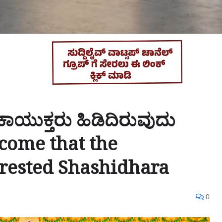
ಯುಕ್ತರು ಹಿಡಿದಿರುವುದು
elcome that the
rested Shashidhara
0