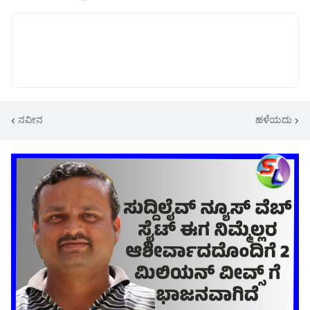
ನವೀನ
ಹಳೆಯದು