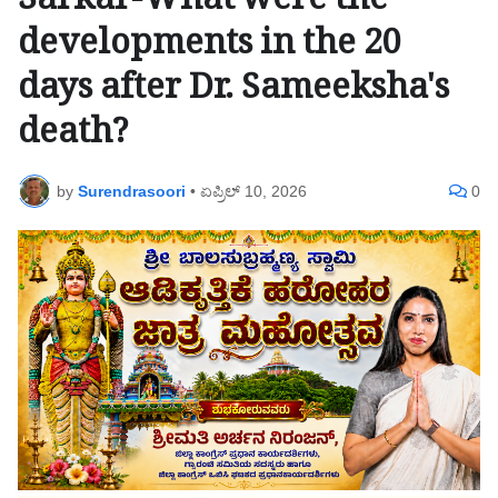
Sarkar-What were the
developments in the 20
days after Dr. Sameeksha's
death?
by
Surendrasoori
•
ಏಪ್ರಿಲ್ 10, 2026
0