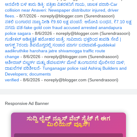
ಆನವೇರಿ ಬಳಿ ಕಾರು ಡಿಕ್ಕಿ: ಪತ್ರಿಕಾ ವಿತರಕನಿಗೆ ಗಾಯ, ಚಾಲಕ ಪರಾರಿ-Car
collision near Anaveri: Newspaper distributor injured, driver
flees.
- 8/7/2026
- noreply@blogger.com (Surendrasoori)
ನಕಲಿ ಬಂಗಾರದ ನಾಣ್ಯ ನೀಡಿ ₹9.60 ಲಕ್ಷ ವಂಚನೆ: ಆರೋಪಿ ಬಂಧನ, ₹7.10 ಲಕ್ಷ
ನಗದು ವಶ-fake gold coin fraud accused arrested anandapura
police sagara
- 8/6/2026
- noreply@blogger.com (Surendrasoori)
ಗುಡೇಕಲ್ ಆಡಿಕೃತ್ತಿಕೆ ಹರೋಹರ ಜಾತ್ರೆ: ಸಾವಿರಾರು ಭಕ್ತರಿಂದ ಕಾವಡಿ ಸೇವೆ |
ಆಗಸ್ಟ್ 7ರಂದು ಶಿವಮೊಗ್ಗದಲ್ಲಿ ಸಂಚಾರ ಮಾರ್ಗ ಬದಲಾವಣೆ-guddekal
aadikruthike harohara jatre shivamogga traffic route
change
- 8/6/2026
- noreply@blogger.com (Surendrasoori)
ಆಶೀರಾಜ್ ಬಿಲ್ಡರ್ಸ್ ಮತ್ತು ಡೆವಲಪರ್ಸ್ ಮೇಲೆ ತುಂಗಾನಗರ ಪೊಲೀಸರ ದಾಳಿ;
ದಾಖಲೆಗಳ ಪರಿಶೀಲನೆ- Tunganagar police raid Ashiraj Builders and
Developers; documents
verified
- 8/6/2026
- noreply@blogger.com (Surendrasoori)
Responsive Ad Banner
ಸುದ್ದಿ ಲೈವ್ ನ್ಯೂಸ್ ವೆಬ್ ಸೈಟ್ ಗೆ ಈಗ
ಮಿಲಿಯನ್ ವ್ಯೂಸ್!