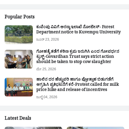
Popular Posts
ಕುವೆಂಪು ವಿವಿಗೆ ಅರಣ್ಯ ಇಲಾಖೆ ನೋಟೀಸ್- Forest
Department notice to Kuvempu University
ಜೂನ್ 23, 2026
ಗೋಹತ್ಯೆ ತಡೆಗೆ ಕಠಿಣ ಕ್ರಮ ಜರುಗಿಸಿ ಎಂದ ಗೋವರ್ಧನ
ಟ್ರಸ್ಟ್-Govardhan Trust says strict action
should be taken to stop cow slaughter
ಮೇ 25, 2026
ಹಾಲಿನ ದರ ಹೆಚ್ಚುವರಿ ಹಾಗೂ ಪ್ರೋತ್ಸಾಹ ಬಿಡುಗಡೆಗೆ
ಆಗ್ರಹಿಸಿ ಪ್ರತಿಭಟನೆಗೆ ಕರೆ-Protest called for milk
price hike and release of incentives
ಜುಲೈ 04, 2026
Latest Deals