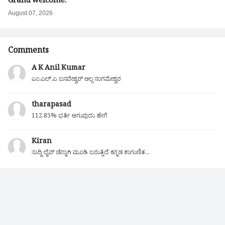
Grand welcome.
August 07, 2026
Comments
A K Anil Kumar
ಎಂ.ಎಲ್.ಎ ಬಸವೇಶ್ವರ್ ಅಲ್ಲ ಸಂಗಮೇಶ್ವರ
tharapasad
112.85% ಭರ್ತಿ ಆಗುವುದು ಹೇಗೆ
Kiran
ಸುದ್ದಿ ಲೈವ್ ಚೆನ್ನಾಗಿ ಮೂಡಿ ಬರುತ್ತಿದೆ ಕನ್ನಡ ಕಾಗುಣಿತ...