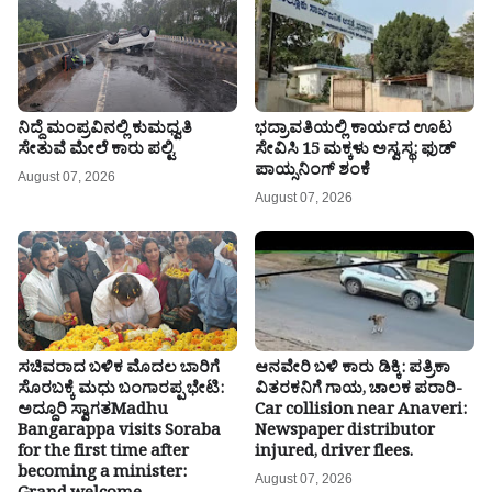
ನಿದ್ದೆ ಮಂಪ್ರವಿನಲ್ಲಿ ಕುಮಧ್ವತಿ
ಭದ್ರಾವತಿಯಲ್ಲಿ ಕಾರ್ಯದ ಊಟ
ಸೇತುವೆ ಮೇಲೆ ಕಾರು ಪಲ್ಟಿ
ಸೇವಿಸಿ 15 ಮಕ್ಕಳು ಅಸ್ವಸ್ಥ: ಫುಡ್
ಪಾಯ್ಸನಿಂಗ್ ಶಂಕೆ
August 07, 2026
August 07, 2026
ಸಚಿವರಾದ ಬಳಿಕ ಮೊದಲ ಬಾರಿಗೆ
ಆನವೇರಿ ಬಳಿ ಕಾರು ಡಿಕ್ಕಿ: ಪತ್ರಿಕಾ
ಸೊರಬಕ್ಕೆ ಮಧು ಬಂಗಾರಪ್ಪ ಭೇಟಿ:
ವಿತರಕನಿಗೆ ಗಾಯ, ಚಾಲಕ ಪರಾರಿ-
ಅದ್ದೂರಿ ಸ್ವಾಗತMadhu
Car collision near Anaveri:
Bangarappa visits Soraba
Newspaper distributor
for the first time after
injured, driver flees.
becoming a minister:
August 07, 2026