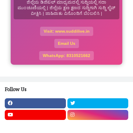
ಜಿಲ್ಲೆಯ ಡಿಜಿಟಲ್ ಮಾಧ್ಯಮದಲ್ಲಿ ಸುದ್ದಿಯಲ್ಲಿ ಸದಾ
ಮುಂಚೂಣಿಯಲ್ಲಿ | ಜಿಲ್ಲೆಯ ಕ್ಷಣ ಕ್ಷಣದ ಸುದ್ದಿಗಾಗಿ ಸುದ್ದಿ ಲೈವ್
ವೀಕ್ಷಿಸಿ | ಜಾಹಿರಾತು ವಿನೊಂದಿಗೆ ಬೆಂಬಲಿಸಿ |
Visit: www.suddilive.in
Email Us
WhatsApp: 8310521662
Follow Us