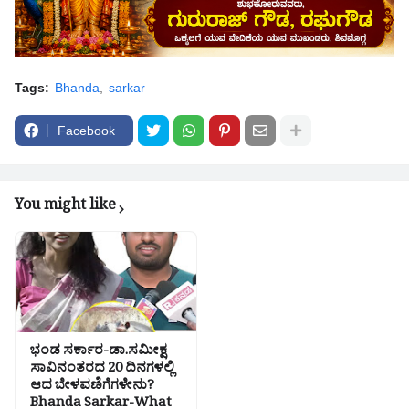
Tags:
Bhanda
sarkar
Facebook
You might like
ಭಂಡ ಸರ್ಕಾರ-ಡಾ.ಸಮೀಕ್ಷ
ಸಾವಿನಂತರದ 20 ದಿನಗಳಲ್ಲಿ
ಆದ ಬೇಳವಣಿಗೆಗಳೇನು?
Bhanda Sarkar-What