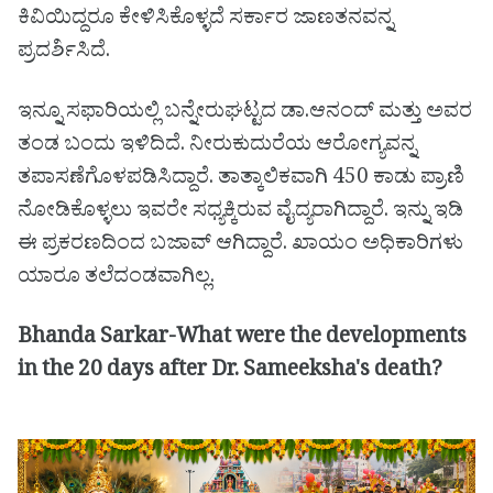
ಕಿವಿಯಿದ್ದರೂ ಕೇಳಿಸಿಕೊಳ್ಳದೆ ಸರ್ಕಾರ ಜಾಣತನವನ್ನ
ಪ್ರದರ್ಶಿಸಿದೆ.
ಇನ್ನೂ ಸಫಾರಿಯಲ್ಲಿ ಬನ್ನೇರುಘಟ್ಟದ ಡಾ.ಆನಂದ್ ಮತ್ತು ಅವರ
ತಂಡ ಬಂದು ಇಳಿದಿದೆ. ನೀರುಕುದುರೆಯ ಆರೋಗ್ಯವನ್ನ
ತಪಾಸಣೆಗೊಳಪಡಿಸಿದ್ದಾರೆ. ತಾತ್ಕಾಲಿಕವಾಗಿ 450 ಕಾಡು ಪ್ರಾಣಿ
ನೋಡಿಕೊಳ್ಳಲು ಇವರೇ ಸಧ್ಯಕ್ಕಿರುವ ವೈದ್ಯರಾಗಿದ್ದಾರೆ. ಇನ್ನು ಇಡಿ
ಈ ಪ್ರಕರಣದಿಂದ ಬಜಾವ್ ಆಗಿದ್ದಾರೆ. ಖಾಯಂ ಅಧಿಕಾರಿಗಳು
ಯಾರೂ ತಲೆದಂಡವಾಗಿಲ್ಲ.
Bhanda Sarkar-What were the developments
in the 20 days after Dr. Sameeksha's death?