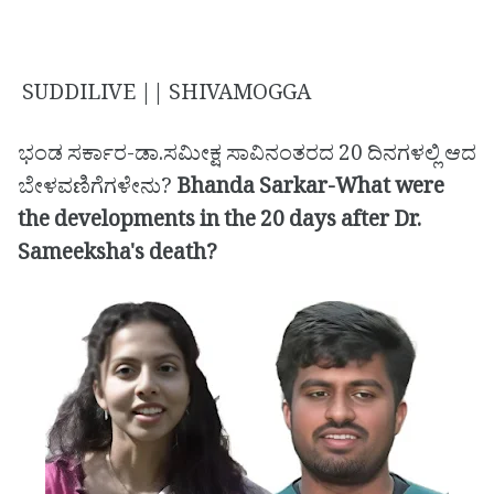
SUDDILIVE || SHIVAMOGGA
ಭಂಡ ಸರ್ಕಾರ-ಡಾ.ಸಮೀಕ್ಷ ಸಾವಿನಂತರದ 20 ದಿನಗಳಲ್ಲಿ ಆದ
ಬೇಳವಣಿಗೆಗಳೇನು?
Bhanda Sarkar-What were
the developments in the 20 days after Dr.
Sameeksha's death?