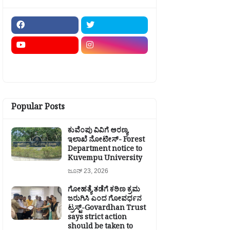
Popular Posts
ಕುವೆಂಪು ವಿವಿಗೆ ಅರಣ್ಯ
ಇಲಾಖೆ ನೋಟೀಸ್- Forest
Department notice to
Kuvempu University
ಜೂನ್ 23, 2026
ಗೋಹತ್ಯೆ ತಡೆಗೆ ಕಠಿಣ ಕ್ರಮ
ಜರುಗಿಸಿ ಎಂದ ಗೋವರ್ಧನ
ಟ್ರಸ್ಟ್-Govardhan Trust
says strict action
should be taken to