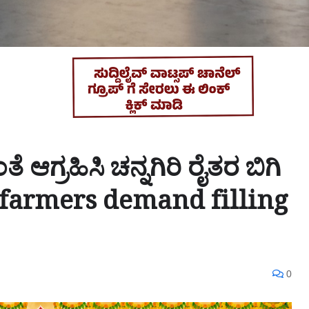
ೆ ಆಗ್ರಹಿಸಿ ಚನ್ನಗಿರಿ ರೈತರ ಬಿಗಿ
i farmers demand filling
0