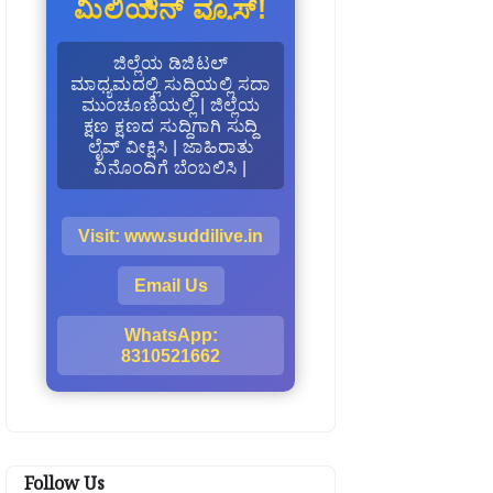
ಮಿಲಿಯನ್ ವ್ಯೂಸ್!
ಜಿಲ್ಲೆಯ ಡಿಜಿಟಲ್
ಮಾಧ್ಯಮದಲ್ಲಿ ಸುದ್ದಿಯಲ್ಲಿ ಸದಾ
ಮುಂಚೂಣಿಯಲ್ಲಿ | ಜಿಲ್ಲೆಯ
ಕ್ಷಣ ಕ್ಷಣದ ಸುದ್ದಿಗಾಗಿ ಸುದ್ದಿ
ಲೈವ್ ವೀಕ್ಷಿಸಿ | ಜಾಹಿರಾತು
ವಿನೊಂದಿಗೆ ಬೆಂಬಲಿಸಿ |
Visit: www.suddilive.in
Email Us
WhatsApp:
8310521662
Follow Us