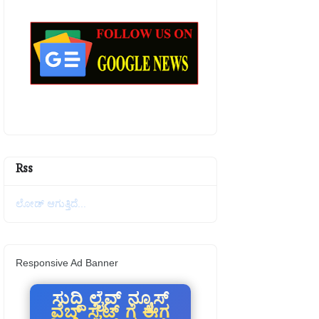
Rss
ಲೋಡ್ ಆಗುತ್ತಿದೆ...
Responsive Ad Banner
ಸುದ್ದಿ ಲೈವ್ ನ್ಯೂಸ್
ವೆಬ್ ಸೈಟ್ ಗೆ ಈಗ