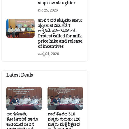
stop cow slaughter
ಮೇ 25, 2026
ಹಾಲಿನ ದರ ಹೆಚ್ಚುವರಿ ಹಾಗೂ
ಪ್ರೋತ್ಸಾಹ ಬಿಡುಗಡೆಗೆ
ಆಗ್ರಹಿಸಿ ಪ್ರತಿಭಟನೆಗೆ ಕರೆ-
Protest called for milk
price hike and release
of incentives
ಜುಲೈ 04, 2026
Latest Deals
ಅಂಗನವಾಡಿ,
ಶಾಲೆ ತೊರೆದ 310
ತೋಟಗಾರಿಕೆ ಹಾಗೂ
ಮಕ್ಕಳು ಗುರುತು: 120
ಕುಡಿಯುವ ನೀರಿನ
ಮಕ್ಕಳು ಮತ್ತೆ ಶಿಕ್ಷಣದ