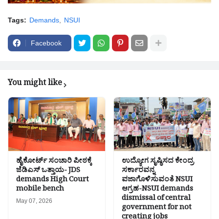
Tags:
Demands
NSUI
Facebook
You might like
ಹೈಕೋರ್ಟ್ ಸಂಚಾರಿ ಪೀಠಕ್ಕೆ
ಉದ್ಯೋಗ ಸೃಷ್ಠಿಸದ ಕೇಂದ್ರ
ಜೆಡಿಎಸ್ ಒತ್ತಾಯ- JDS
ಸರ್ಕಾರವನ್ನ
demands High Court
ವಜಾಗೊಳಿಸುವಂತೆ NSUI
mobile bench
ಆಗ್ರಹ-NSUI demands
dismissal of central
May 07, 2026
government for not
creating jobs