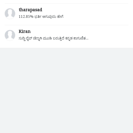
tharapasad
112.85% ಭರ್ತಿ ಆಗುವುದು ಹೇಗೆ
Kiran
ಸುದ್ದಿ ಲೈವ್ ಚೆನ್ನಾಗಿ ಮೂಡಿ ಬರುತ್ತಿದೆ ಕನ್ನಡ ಕಾಗುಣಿತ...