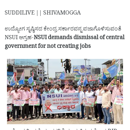
SUDDILIVE || SHIVAMOGGA
ಉದ್ಯೋಗ ಸೃಷ್ಠಿಸದ ಕೇಂದ್ರ ಸರ್ಕಾರವನ್ನ ವಜಾಗೊಳಿಸುವಂತೆ
NSUI ಆಗ್ರಹ-
NSUI demands dismissal of central
government for not creating jobs