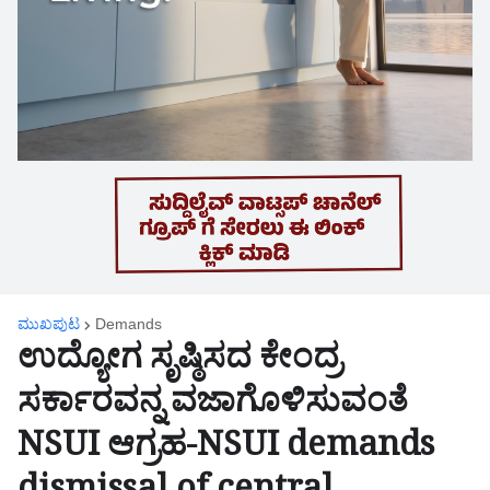
ಮುಖಪುಟ
Demands
ಉದ್ಯೋಗ ಸೃಷ್ಠಿಸದ ಕೇಂದ್ರ
ಸರ್ಕಾರವನ್ನ ವಜಾಗೊಳಿಸುವಂತೆ
NSUI ಆಗ್ರಹ-NSUI demands