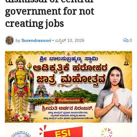
dismissal of central
government for not
creating jobs
by
Surendrasoori
•
ಏಪ್ರಿಲ್ 10, 2026
0