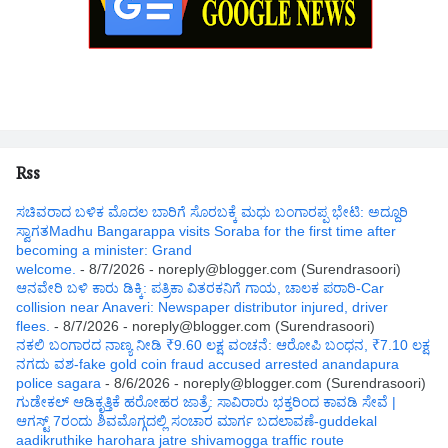
Rss
ಸಚಿವರಾದ ಬಳಿಕ ಮೊದಲ ಬಾರಿಗೆ ಸೊರಬಕ್ಕೆ ಮಧು ಬಂಗಾರಪ್ಪ ಭೇಟಿ: ಅದ್ದೂರಿ
ಸ್ವಾಗತMadhu Bangarappa visits Soraba for the first time after
becoming a minister: Grand
welcome.
- 8/7/2026
- noreply@blogger.com (Surendrasoori)
ಆನವೇರಿ ಬಳಿ ಕಾರು ಡಿಕ್ಕಿ: ಪತ್ರಿಕಾ ವಿತರಕನಿಗೆ ಗಾಯ, ಚಾಲಕ ಪರಾರಿ-Car
collision near Anaveri: Newspaper distributor injured, driver
flees.
- 8/7/2026
- noreply@blogger.com (Surendrasoori)
ನಕಲಿ ಬಂಗಾರದ ನಾಣ್ಯ ನೀಡಿ ₹9.60 ಲಕ್ಷ ವಂಚನೆ: ಆರೋಪಿ ಬಂಧನ, ₹7.10 ಲಕ್ಷ
ನಗದು ವಶ-fake gold coin fraud accused arrested anandapura
police sagara
- 8/6/2026
- noreply@blogger.com (Surendrasoori)
ಗುಡೇಕಲ್ ಆಡಿಕೃತ್ತಿಕೆ ಹರೋಹರ ಜಾತ್ರೆ: ಸಾವಿರಾರು ಭಕ್ತರಿಂದ ಕಾವಡಿ ಸೇವೆ |
ಆಗಸ್ಟ್ 7ರಂದು ಶಿವಮೊಗ್ಗದಲ್ಲಿ ಸಂಚಾರ ಮಾರ್ಗ ಬದಲಾವಣೆ-guddekal
aadikruthike harohara jatre shivamogga traffic route