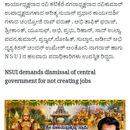
ಕಾರ್ಯಾಧ್ಯಕ್ಷರಾದ ರವಿ ಕಟಿಕೆರೆ ನಗರಾಧ್ಯಕ್ಷರಾದ ರವಿಕುಮಾರ್
ಉಪಾಧ್ಯಕ್ಷರುಗಳಾದ ಆದಿತ್ಯ ಸುಬಾನ್ ಪ್ರಧಾನ ಕಾರ್ಯದರ್ಶಿ
ಗಳಾದ ಚಂದ್ರೋಜಿ ರಾವ್ ವರುಣ್ , ಅಭಿ ತಾಫಿಕ್ ಫರಾಜ್,
ಶ್ರೀಕಾಂತ್, ಯೂಸುಫ್, ಅಭಿ, ಪ್ರಭು, ರಿಹಾನ್, ಸಾದ್ ಉಲ್ಲಾ,
ಪವನ,ಕುಮಾರ್, ಪ್ರಜ್ವಲ್,ಲೋಹಿತ್, ಸುಲ್ತಾನ, ಅಡೀಬ್ ಅಭಿ
ದೃಶ್ಯ ಕಿಶನ್ ಚಂದನ್ ಉಮೇಶ್ ಅಂತೋನಿ ನಾಗರಾಜ್ ಹಾಗು
N S U I ನ ಹಲವಾರು ಪದಾಧಿಕಾರಿಗಳು ಉಪಸ್ಥಿತ ರಿದ್ದರು.
NSUI demands dismissal of central
government for not creating jobs