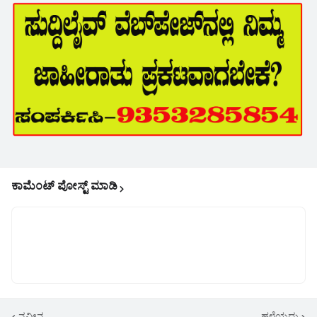
ಕಾಮೆಂಟ್‌‌ ಪೋಸ್ಟ್‌ ಮಾಡಿ
ನವೀನ
ಹಳೆಯದು