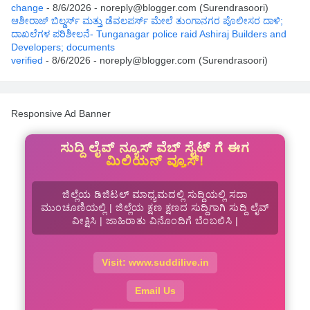
change
- 8/6/2026
- noreply@blogger.com (Surendrasoori)
ಆಶೀರಾಜ್ ಬಿಲ್ಡರ್ಸ್ ಮತ್ತು ಡೆವಲಪರ್ಸ್ ಮೇಲೆ ತುಂಗಾನಗರ ಪೊಲೀಸರ ದಾಳಿ;
ದಾಖಲೆಗಳ ಪರಿಶೀಲನೆ- Tunganagar police raid Ashiraj Builders and
Developers; documents
verified
- 8/6/2026
- noreply@blogger.com (Surendrasoori)
Responsive Ad Banner
ಸುದ್ದಿ ಲೈವ್ ನ್ಯೂಸ್ ವೆಬ್ ಸೈಟ್ ಗೆ ಈಗ
ಮಿಲಿಯನ್ ವ್ಯೂಸ್!
ಜಿಲ್ಲೆಯ ಡಿಜಿಟಲ್ ಮಾಧ್ಯಮದಲ್ಲಿ ಸುದ್ದಿಯಲ್ಲಿ ಸದಾ
ಮುಂಚೂಣಿಯಲ್ಲಿ | ಜಿಲ್ಲೆಯ ಕ್ಷಣ ಕ್ಷಣದ ಸುದ್ದಿಗಾಗಿ ಸುದ್ದಿ ಲೈವ್
ವೀಕ್ಷಿಸಿ | ಜಾಹಿರಾತು ವಿನೊಂದಿಗೆ ಬೆಂಬಲಿಸಿ |
Visit: www.suddilive.in
Email Us