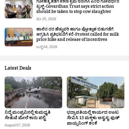
ಗೋಹತ್ಯೆ ತಡೆಗೆ ಕಠಿಣ ಕ್ರಮ ಜರುಗಿಸಿ ಎಂದ ಗೋವರ್ಧನ
ಟ್ರಸ್ಟ್-Govardhan Trust says strict action
should be taken to stop cow slaughter
ಮೇ 25, 2026
ಹಾಲಿನ ದರ ಹೆಚ್ಚುವರಿ ಹಾಗೂ ಪ್ರೋತ್ಸಾಹ ಬಿಡುಗಡೆಗೆ
ಆಗ್ರಹಿಸಿ ಪ್ರತಿಭಟನೆಗೆ ಕರೆ-Protest called for milk
price hike and release of incentives
ಜುಲೈ 04, 2026
Latest Deals
ನಿದ್ದೆ ಮಂಪ್ರವಿನಲ್ಲಿ ಕುಮಧ್ವತಿ
ಭದ್ರಾವತಿಯಲ್ಲಿ ಕಾರ್ಯದ ಊಟ
ಸೇತುವೆ ಮೇಲೆ ಕಾರು ಪಲ್ಟಿ
ಸೇವಿಸಿ 15 ಮಕ್ಕಳು ಅಸ್ವಸ್ಥ: ಫುಡ್
ಪಾಯ್ಸನಿಂಗ್ ಶಂಕೆ
August 07, 2026