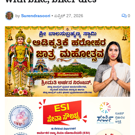
with bike, biker dies
by
Surendrasoori
•
ಏಪ್ರಿಲ್ 27, 2026
0