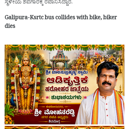
ಸ್ಥಳೀಯ ಶವಗಾರಕ್ಕೆ ರವಾನಿಸಿದ್ದಾರೆ.
Galipura-Ksrtc bus collides with bike, biker
dies