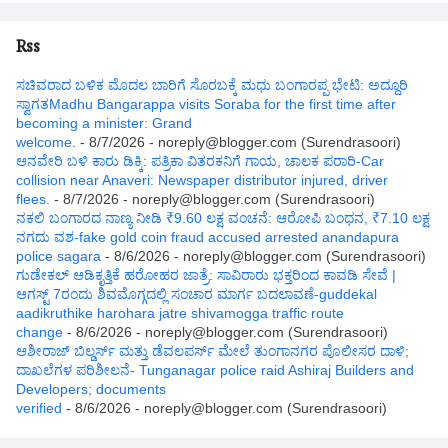
Rss
ಸಚಿವರಾದ ಬಳಿಕ ಮೊದಲ ಬಾರಿಗೆ ಸೊರಬಕ್ಕೆ ಮಧು ಬಂಗಾರಪ್ಪ ಭೇಟಿ: ಅದ್ದೂರಿ
ಸ್ವಾಗತMadhu Bangarappa visits Soraba for the first time after
becoming a minister: Grand
welcome.
- 8/7/2026
- noreply@blogger.com (Surendrasoori)
ಆನವೇರಿ ಬಳಿ ಕಾರು ಡಿಕ್ಕಿ: ಪತ್ರಿಕಾ ವಿತರಕನಿಗೆ ಗಾಯ, ಚಾಲಕ ಪರಾರಿ-Car
collision near Anaveri: Newspaper distributor injured, driver
flees.
- 8/7/2026
- noreply@blogger.com (Surendrasoori)
ನಕಲಿ ಬಂಗಾರದ ನಾಣ್ಯ ನೀಡಿ ₹9.60 ಲಕ್ಷ ವಂಚನೆ: ಆರೋಪಿ ಬಂಧನ, ₹7.10 ಲಕ್ಷ
ನಗದು ವಶ-fake gold coin fraud accused arrested anandapura
police sagara
- 8/6/2026
- noreply@blogger.com (Surendrasoori)
ಗುಡೇಕಲ್ ಆಡಿಕೃತ್ತಿಕೆ ಹರೋಹರ ಜಾತ್ರೆ: ಸಾವಿರಾರು ಭಕ್ತರಿಂದ ಕಾವಡಿ ಸೇವೆ |
ಆಗಸ್ಟ್ 7ರಂದು ಶಿವಮೊಗ್ಗದಲ್ಲಿ ಸಂಚಾರ ಮಾರ್ಗ ಬದಲಾವಣೆ-guddekal
aadikruthike harohara jatre shivamogga traffic route
change
- 8/6/2026
- noreply@blogger.com (Surendrasoori)
ಆಶೀರಾಜ್ ಬಿಲ್ಡರ್ಸ್ ಮತ್ತು ಡೆವಲಪರ್ಸ್ ಮೇಲೆ ತುಂಗಾನಗರ ಪೊಲೀಸರ ದಾಳಿ;
ದಾಖಲೆಗಳ ಪರಿಶೀಲನೆ- Tunganagar police raid Ashiraj Builders and
Developers; documents
verified
- 8/6/2026
- noreply@blogger.com (Surendrasoori)