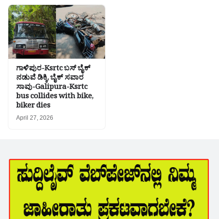
ಗಾಳಿಪುರ-Ksrtc ಬಸ್ ಬೈಕ್
ನಡುವೆ ಡಿಕ್ಕಿ, ಬೈಕ್ ಸವಾರ
ಸಾವು-Galipura-Ksrtc
bus collides with bike,
biker dies
April 27, 2026