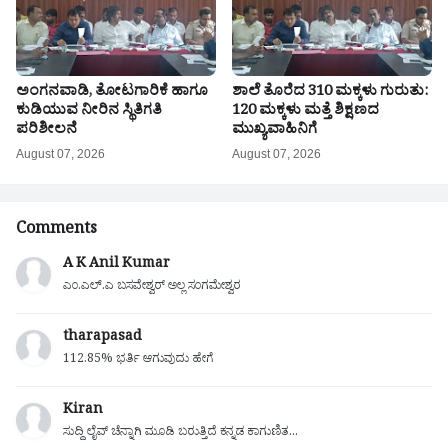
ಅಂಗನವಾಡಿ, ತೋಟಗಾರಿಕೆ ಹಾಗೂ
ಶಾಲೆ ತೊರೆದ 310 ಮಕ್ಕಳು ಗುರುತು:
ಕುಡಿಯುವ ನೀರಿನ ಸ್ಥಿತಿಗತಿ
120 ಮಕ್ಕಳು ಮತ್ತೆ ಶಿಕ್ಷಣದ
ಪರಿಶೀಲನೆ
ಮುಖ್ಯವಾಹಿನಿಗೆ
August 07, 2026
August 07, 2026
Comments
A K Anil Kumar
ಎಂ.ಎಲ್.ಎ ಬಸವೇಶ್ವರ್ ಅಲ್ಲ ಸಂಗಮೇಶ್ವರ
tharapasad
112.85% ಭರ್ತಿ ಆಗುವುದು ಹೇಗೆ
Kiran
ಸುದ್ದಿ ಲೈವ್ ಚೆನ್ನಾಗಿ ಮೂಡಿ ಬರುತ್ತಿದೆ ಕನ್ನಡ ಕಾಗುಣಿತ...