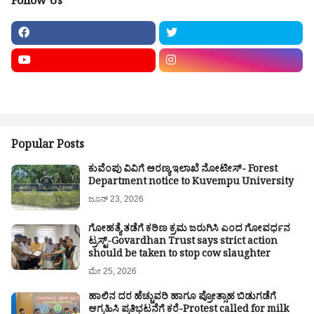
Follow Us
Popular Posts
ಕುವೆಂಪು ವಿವಿಗೆ ಅರಣ್ಯ ಇಲಾಖೆ ನೋಟೀಸ್- Forest
Department notice to Kuvempu University
ಜೂನ್ 23, 2026
ಗೋಹತ್ಯೆ ತಡೆಗೆ ಕಠಿಣ ಕ್ರಮ ಜರುಗಿಸಿ ಎಂದ ಗೋವರ್ಧನ
ಟ್ರಸ್ಟ್-Govardhan Trust says strict action
should be taken to stop cow slaughter
ಮೇ 25, 2026
ಹಾಲಿನ ದರ ಹೆಚ್ಚುವರಿ ಹಾಗೂ ಪ್ರೋತ್ಸಾಹ ಬಿಡುಗಡೆಗೆ
ಆಗ್ರಹಿಸಿ ಪ್ರತಿಭಟನೆಗೆ ಕರೆ-Protest called for milk