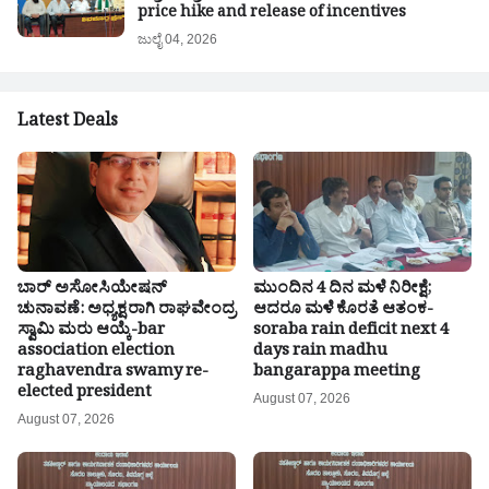
price hike and release of incentives
ಜುಲೈ 04, 2026
Latest Deals
ಬಾರ್ ಅಸೋಸಿಯೇಷನ್
ಮುಂದಿನ 4 ದಿನ ಮಳೆ ನಿರೀಕ್ಷೆ;
ಚುನಾವಣೆ: ಅಧ್ಯಕ್ಷರಾಗಿ ರಾಘವೇಂದ್ರ
ಆದರೂ ಮಳೆ ಕೊರತೆ ಆತಂಕ-
ಸ್ವಾಮಿ ಮರು ಆಯ್ಕೆ-bar
soraba rain deficit next 4
association election
days rain madhu
raghavendra swamy re-
bangarappa meeting
elected president
August 07, 2026
August 07, 2026