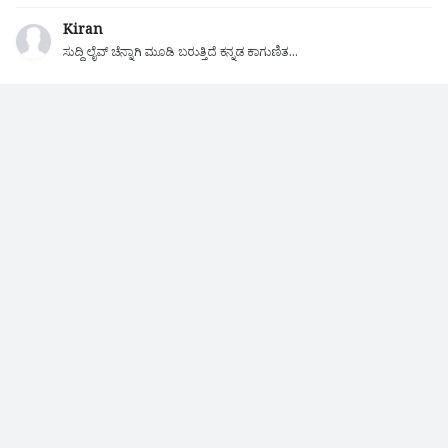
Kiran
ಸುದ್ದಿ ಲೈವ್ ಚೆನ್ನಾಗಿ ಮೂಡಿ ಬರುತ್ತಿದೆ ಕನ್ನಡ ಕಾಗುಣಿತ...