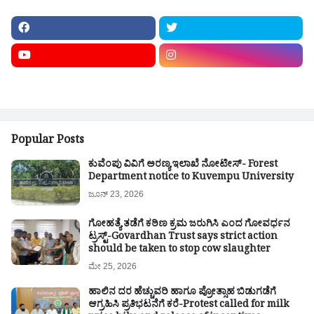
Popular Posts
ಕುವೆಂಪು ವಿವಿಗೆ ಅರಣ್ಯ ಇಲಾಖೆ ನೋಟೀಸ್- Forest
Department notice to Kuvempu University
ಜೂನ್ 23, 2026
ಗೋಹತ್ಯೆ ತಡೆಗೆ ಕಠಿಣ ಕ್ರಮ ಜರುಗಿಸಿ ಎಂದ ಗೋವರ್ಧನ
ಟ್ರಸ್ಟ್-Govardhan Trust says strict action
should be taken to stop cow slaughter
ಮೇ 25, 2026
ಹಾಲಿನ ದರ ಹೆಚ್ಚುವರಿ ಹಾಗೂ ಪ್ರೋತ್ಸಾಹ ಬಿಡುಗಡೆಗೆ
ಆಗ್ರಹಿಸಿ ಪ್ರತಿಭಟನೆಗೆ ಕರೆ-Protest called for milk