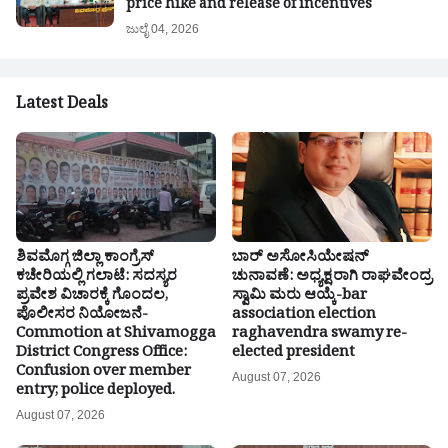
price hike and release of incentives
ಜುಲೈ 04, 2026
Latest Deals
ಶಿವಮೊಗ್ಗ ಜಿಲ್ಲಾ ಕಾಂಗ್ರೆಸ್
ಬಾರ್ ಅಸೋಸಿಯೇಷನ್
ಕಚೇರಿಯಲ್ಲಿ ಗಲಾಟೆ: ಸದಸ್ಯರ
ಚುನಾವಣೆ: ಅಧ್ಯಕ್ಷರಾಗಿ ರಾಘವೇಂದ್ರ
ಪ್ರವೇಶ ವಿಚಾರಕ್ಕೆ ಗೊಂದಲ,
ಸ್ವಾಮಿ ಮರು ಆಯ್ಕೆ-bar
ಪೊಲೀಸರ ನಿಯೋಜನೆ-
association election
Commotion at Shivamogga
raghavendra swamy re-
District Congress Office:
elected president
Confusion over member
August 07, 2026
entry; police deployed.
August 07, 2026