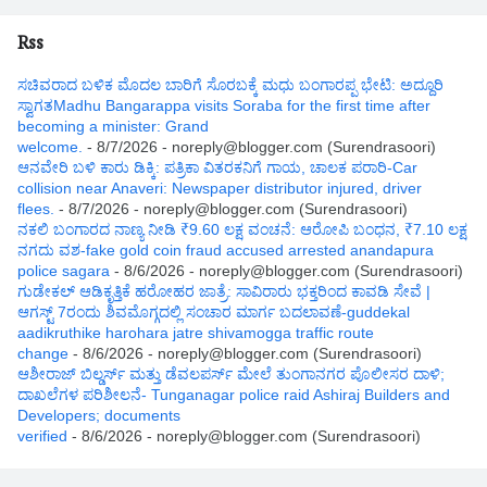
Rss
ಸಚಿವರಾದ ಬಳಿಕ ಮೊದಲ ಬಾರಿಗೆ ಸೊರಬಕ್ಕೆ ಮಧು ಬಂಗಾರಪ್ಪ ಭೇಟಿ: ಅದ್ದೂರಿ
ಸ್ವಾಗತMadhu Bangarappa visits Soraba for the first time after
becoming a minister: Grand
welcome.
- 8/7/2026
- noreply@blogger.com (Surendrasoori)
ಆನವೇರಿ ಬಳಿ ಕಾರು ಡಿಕ್ಕಿ: ಪತ್ರಿಕಾ ವಿತರಕನಿಗೆ ಗಾಯ, ಚಾಲಕ ಪರಾರಿ-Car
collision near Anaveri: Newspaper distributor injured, driver
flees.
- 8/7/2026
- noreply@blogger.com (Surendrasoori)
ನಕಲಿ ಬಂಗಾರದ ನಾಣ್ಯ ನೀಡಿ ₹9.60 ಲಕ್ಷ ವಂಚನೆ: ಆರೋಪಿ ಬಂಧನ, ₹7.10 ಲಕ್ಷ
ನಗದು ವಶ-fake gold coin fraud accused arrested anandapura
police sagara
- 8/6/2026
- noreply@blogger.com (Surendrasoori)
ಗುಡೇಕಲ್ ಆಡಿಕೃತ್ತಿಕೆ ಹರೋಹರ ಜಾತ್ರೆ: ಸಾವಿರಾರು ಭಕ್ತರಿಂದ ಕಾವಡಿ ಸೇವೆ |
ಆಗಸ್ಟ್ 7ರಂದು ಶಿವಮೊಗ್ಗದಲ್ಲಿ ಸಂಚಾರ ಮಾರ್ಗ ಬದಲಾವಣೆ-guddekal
aadikruthike harohara jatre shivamogga traffic route
change
- 8/6/2026
- noreply@blogger.com (Surendrasoori)
ಆಶೀರಾಜ್ ಬಿಲ್ಡರ್ಸ್ ಮತ್ತು ಡೆವಲಪರ್ಸ್ ಮೇಲೆ ತುಂಗಾನಗರ ಪೊಲೀಸರ ದಾಳಿ;
ದಾಖಲೆಗಳ ಪರಿಶೀಲನೆ- Tunganagar police raid Ashiraj Builders and
Developers; documents
verified
- 8/6/2026
- noreply@blogger.com (Surendrasoori)