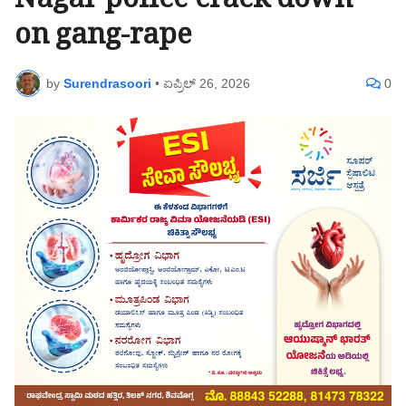
Nagar police crack down
on gang-rape
by
Surendrasoori
•
ಏಪ್ರಿಲ್ 26, 2026
0