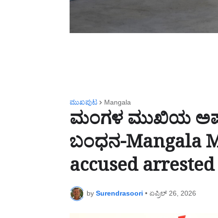
ಮುಖಪುಟ
Mangala
ಮಂಗಳ ಮುಖಿಯ ಅಪಹ
ಬಂಧನ-Mangala Mu
accused arrested
by
Surendrasoori
•
ಏಪ್ರಿಲ್ 26, 2026