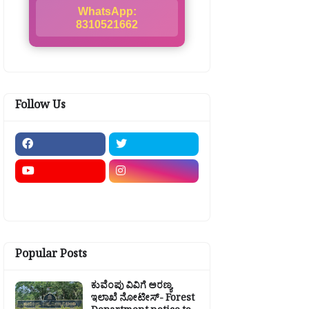
WhatsApp:
8310521662
Follow Us
Popular Posts
ಕುವೆಂಪು ವಿವಿಗೆ ಅರಣ್ಯ
ಇಲಾಖೆ ನೋಟೀಸ್- Forest