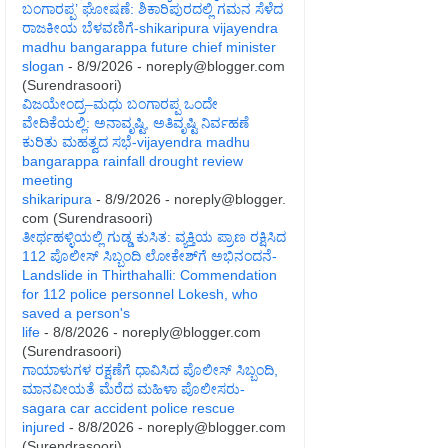
ಬಂಗಾರಪ್ಪ’ ಘೋಷಣೆ: ಶಿಕಾರಿಪುರದಲ್ಲಿ ಗಮನ ಸೆಳೆದ
ರಾಜಕೀಯ ಬೆಳವಣಿಗೆ-shikaripura vijayendra
madhu bangarappa future chief minister
slogan
- 8/9/2026
- noreply@blogger.com
(Surendrasoori)
ವಿಜಯೇಂದ್ರ–ಮಧು ಬಂಗಾರಪ್ಪ ಒಂದೇ
ವೇದಿಕೆಯಲ್ಲಿ: ಅನಾವೃಷ್ಟಿ, ಅತಿವೃಷ್ಟಿ ನಿರ್ವಹಣೆ
ಕುರಿತು ಮಹತ್ವದ ಸಭೆ-vijayendra madhu
bangarappa rainfall drought review
meeting
shikaripura
- 8/9/2026
- noreply@blogger.
com (Surendrasoori)
ತೀರ್ಥಹಳ್ಳಿಯಲ್ಲಿ ಗುಡ್ಡ ಕುಸಿತ: ವ್ಯಕ್ತಿಯ ಪ್ರಾಣ ರಕ್ಷಿಸಿದ
112 ಪೊಲೀಸ್ ಸಿಬ್ಬಂದಿ ಲೋಕೇಶ್‌ಗೆ ಅಭಿನಂದನೆ-
Landslide in Thirthahalli: Commendation
for 112 police personnel Lokesh, who
saved a person's
life
- 8/8/2026
- noreply@blogger.com
(Surendrasoori)
ಗಾಯಾಳುಗಳ ರಕ್ಷಣೆಗೆ ಧಾವಿಸಿದ ಪೊಲೀಸ್ ಸಿಬ್ಬಂದಿ,
ಮಾನವೀಯತೆ ಮೆರೆದ ಮಹಿಳಾ ಪೊಲೀಸರು-
sagara car accident police rescue
injured
- 8/8/2026
- noreply@blogger.com
(Surendrasoori)