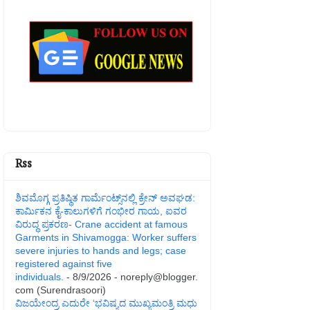
Rss
ಶಿವಮೊಗ್ಗ ಪ್ರತಿಷ್ಥಿತ ಗಾರ್ಮೆಂಟ್ಸ್‌ನಲ್ಲಿ ಕ್ರೇನ್ ಅವಘಡ:
ಕಾರ್ಮಿಕನ ಕೈ-ಕಾಲುಗಳಿಗೆ ಗಂಭೀರ ಗಾಯ, ಐವರ
ವಿರುದ್ಧ ಪ್ರಕರಣ- Crane accident at famous
Garments in Shivamogga: Worker suffers
severe injuries to hands and legs; case
registered against five
individuals.
- 8/9/2026
- noreply@blogger.
com (Surendrasoori)
ವಿಜಯೇಂದ್ರ ಎದುರೇ ‘ಭವಿಷ್ಯದ ಮುಖ್ಯಮಂತ್ರಿ ಮಧು