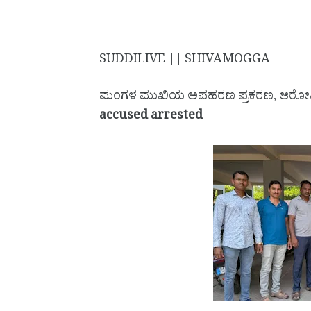
SUDDILIVE || SHIVAMOGGA
ಮಂಗಳ ಮುಖಿಯ ಅಪಹರಣ ಪ್ರಕರಣ, ಆರೋಪ
accused arrested