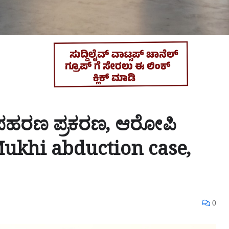
ರಣ ಪ್ರಕರಣ, ಆರೋಪಿ
khi abduction case,
0