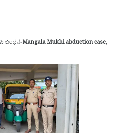
ಿ ಬಂಧನ-
Mangala Mukhi abduction case,