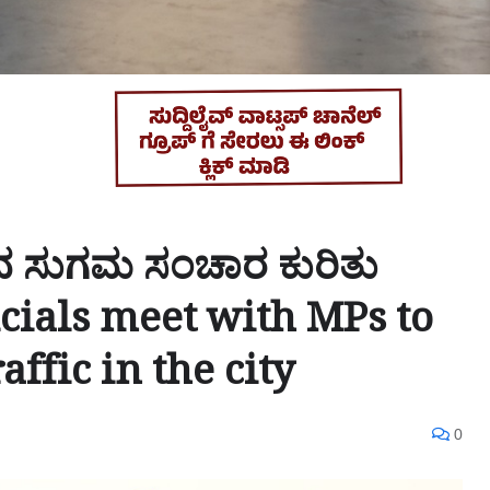
 ಸುಗಮ ಸಂಚಾರ ಕುರಿತು
icials meet with MPs to
ffic in the city
0