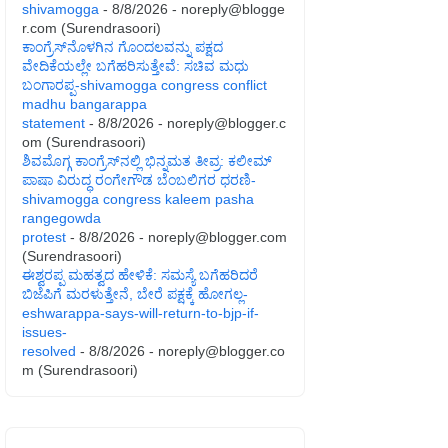
shivamogga
- 8/8/2026
- noreply@blogge
r.com (Surendrasoori)
ಕಾಂಗ್ರೆಸ್‌ನೊಳಗಿನ ಗೊಂದಲವನ್ನು ಪಕ್ಷದ
ವೇದಿಕೆಯಲ್ಲೇ ಬಗೆಹರಿಸುತ್ತೇವೆ: ಸಚಿವ ಮಧು
ಬಂಗಾರಪ್ಪ-shivamogga congress conflict
madhu bangarappa
statement
- 8/8/2026
- noreply@blogger.c
om (Surendrasoori)
ಶಿವಮೊಗ್ಗ ಕಾಂಗ್ರೆಸ್‌ನಲ್ಲಿ ಭಿನ್ನಮತ ತೀವ್ರ: ಕಲೀಮ್
ಪಾಷಾ ವಿರುದ್ಧ ರಂಗೇಗೌಡ ಬೆಂಬಲಿಗರ ಧರಣಿ-
shivamogga congress kaleem pasha
rangegowda
protest
- 8/8/2026
- noreply@blogger.com
(Surendrasoori)
ಈಶ್ವರಪ್ಪ ಮಹತ್ವದ ಹೇಳಿಕೆ: ಸಮಸ್ಯೆ ಬಗೆಹರಿದರೆ
ಬಿಜೆಪಿಗೆ ಮರಳುತ್ತೇನೆ, ಬೇರೆ ಪಕ್ಷಕ್ಕೆ ಹೋಗಲ್ಲ-
eshwarappa-says-will-return-to-bjp-if-
issues-
resolved
- 8/8/2026
- noreply@blogger.co
m (Surendrasoori)