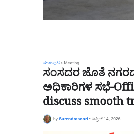
ಮುಖಪುಟ
Meeting
ಸಂಸದರ ಜೊತೆ ನಗರದ
ಅಧಿಕಾರಿಗಳ ಸಭೆ-Off
discuss smooth tra
by
Surendrasoori
•
ಏಪ್ರಿಲ್ 14, 2026