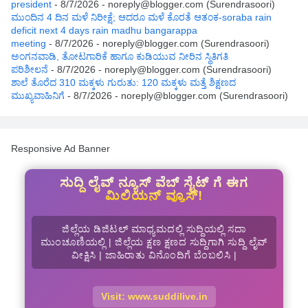
president
- 8/7/2026
- noreply@blogger.com (Surendrasoori)
ಮುಂದಿನ 4 ದಿನ ಮಳೆ ನಿರೀಕ್ಷೆ; ಆದರೂ ಮಳೆ ಕೊರತೆ ಆತಂಕ-soraba rain
deficit next 4 days rain madhu bangarappa
meeting
- 8/7/2026
- noreply@blogger.com (Surendrasoori)
ಅಂಗನವಾಡಿ, ತೋಟಗಾರಿಕೆ ಹಾಗೂ ಕುಡಿಯುವ ನೀರಿನ ಸ್ಥಿತಿಗತಿ
ಪರಿಶೀಲನೆ
- 8/7/2026
- noreply@blogger.com (Surendrasoori)
ಶಾಲೆ ತೊರೆದ 310 ಮಕ್ಕಳು ಗುರುತು: 120 ಮಕ್ಕಳು ಮತ್ತೆ ಶಿಕ್ಷಣದ
ಮುಖ್ಯವಾಹಿನಿಗೆ
- 8/7/2026
- noreply@blogger.com (Surendrasoori)
Responsive Ad Banner
ಸುದ್ದಿ ಲೈವ್ ನ್ಯೂಸ್ ವೆಬ್ ಸೈಟ್ ಗೆ ಈಗ
ಮಿಲಿಯನ್ ವ್ಯೂಸ್!
ಜಿಲ್ಲೆಯ ಡಿಜಿಟಲ್ ಮಾಧ್ಯಮದಲ್ಲಿ ಸುದ್ದಿಯಲ್ಲಿ ಸದಾ
ಮುಂಚೂಣಿಯಲ್ಲಿ | ಜಿಲ್ಲೆಯ ಕ್ಷಣ ಕ್ಷಣದ ಸುದ್ದಿಗಾಗಿ ಸುದ್ದಿ ಲೈವ್
ವೀಕ್ಷಿಸಿ | ಜಾಹಿರಾತು ವಿನೊಂದಿಗೆ ಬೆಂಬಲಿಸಿ |
Visit: www.suddilive.in