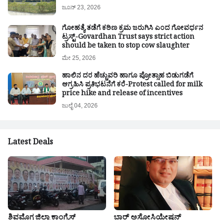
ಜೂನ್ 23, 2026
ಗೋಹತ್ಯೆ ತಡೆಗೆ ಕಠಿಣ ಕ್ರಮ ಜರುಗಿಸಿ ಎಂದ ಗೋವರ್ಧನ
ಟ್ರಸ್ಟ್-Govardhan Trust says strict action
should be taken to stop cow slaughter
ಮೇ 25, 2026
ಹಾಲಿನ ದರ ಹೆಚ್ಚುವರಿ ಹಾಗೂ ಪ್ರೋತ್ಸಾಹ ಬಿಡುಗಡೆಗೆ
ಆಗ್ರಹಿಸಿ ಪ್ರತಿಭಟನೆಗೆ ಕರೆ-Protest called for milk
price hike and release of incentives
ಜುಲೈ 04, 2026
Latest Deals
ಶಿವಮೊಗ್ಗ ಜಿಲ್ಲಾ ಕಾಂಗ್ರೆಸ್
ಬಾರ್ ಅಸೋಸಿಯೇಷನ್