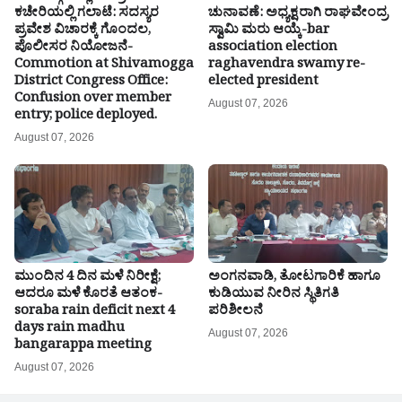
ಕಚೇರಿಯಲ್ಲಿ ಗಲಾಟೆ: ಸದಸ್ಯರ
ಚುನಾವಣೆ: ಅಧ್ಯಕ್ಷರಾಗಿ ರಾಘವೇಂದ್ರ
ಪ್ರವೇಶ ವಿಚಾರಕ್ಕೆ ಗೊಂದಲ,
ಸ್ವಾಮಿ ಮರು ಆಯ್ಕೆ-bar
ಪೊಲೀಸರ ನಿಯೋಜನೆ-
association election
Commotion at Shivamogga
raghavendra swamy re-
District Congress Office:
elected president
Confusion over member
August 07, 2026
entry; police deployed.
August 07, 2026
ಮುಂದಿನ 4 ದಿನ ಮಳೆ ನಿರೀಕ್ಷೆ;
ಅಂಗನವಾಡಿ, ತೋಟಗಾರಿಕೆ ಹಾಗೂ
ಆದರೂ ಮಳೆ ಕೊರತೆ ಆತಂಕ-
ಕುಡಿಯುವ ನೀರಿನ ಸ್ಥಿತಿಗತಿ
soraba rain deficit next 4
ಪರಿಶೀಲನೆ
days rain madhu
August 07, 2026
bangarappa meeting
August 07, 2026