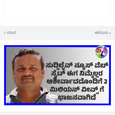
ನವೀನ
ಹಳೆಯದು