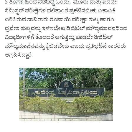
5 ತಿಂಗಳ ಹಿಂದೆ ನಡೆದಿದ್ದ ಒಂದು, ಮೂರು ಮತ್ತು ಐದನೇ
ಸೆಮಿಸ್ಟರ್ ಪರೀಕ್ಷೆಗಳ ಫಲಿತಾಂಶ ಪ್ರಕಟಿಸಬೇಕು ಏಕಾಏಕಿ
ಏರಿಸಿರುವ ಸಾವಿರಾರು ರೂಪಾಯಿ ಪರೀಕ್ಷಾ ಶುಲ್ಕ ಹಾಗೂ
ಪ್ರವೇಶ ಶುಲ್ಕವನ್ನು ಇಳಿಸಬೇಕು ಡಿಜಿಟಲ್ ಮೌಲ್ಯಮಾಪನದಿಂದ
ವಿದ್ಯಾರ್ಥಿಗಳಿಗೆ ತೊಂದರೆ ಆಗುತ್ತಿದ್ದು ಕೂಡಲೇ ಡಿಜಿಟಲ್
ಮೌಲ್ಯಮಾಪನವನ್ನು ಕೈಬಿಡಬೇಕು ಎಙದು ಪ್ರತಿಭಟನೆ ಕಾರರರು
ಆಗ್ರಹಿಸಿದ್ದಾರೆ.