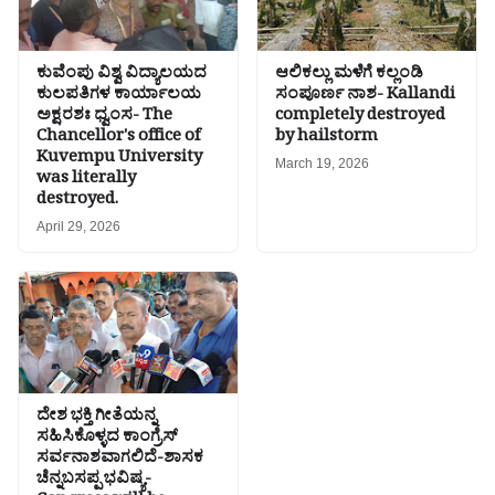
ಕುವೆಂಪು ವಿಶ್ವ ವಿದ್ಯಾಲಯದ
ಆಲಿಕಲ್ಲು ಮಳೆಗೆ ಕಲ್ಲಂಡಿ
ಕುಲಪತಿಗಳ ಕಾರ್ಯಾಲಯ
ಸಂಪೂರ್ಣ ನಾಶ- Kallandi
ಅಕ್ಷರಶಃ ಧ್ವಂಸ- The
completely destroyed
Chancellor's office of
by hailstorm
Kuvempu University
March 19, 2026
was literally
destroyed.
April 29, 2026
ದೇಶ ಭಕ್ತಿ ಗೀತೆಯನ್ನ
ಸಹಿಸಿಕೊಳ್ಳದ ಕಾಂಗ್ರೆಸ್
ಸರ್ವನಾಶವಾಗಲಿದೆ-ಶಾಸಕ
ಚೆನ್ನಬಸಪ್ಪ ಭವಿಷ್ಯ-