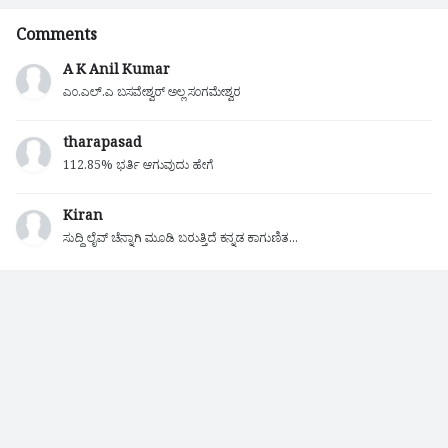
Comments
A K Anil Kumar
ಎಂ.ಎಲ್.ಎ ಬಸವೇಶ್ವರ್ ಅಲ್ಲ ಸಂಗಮೇಶ್ವರ
tharapasad
112.85% ಭರ್ತಿ ಆಗುವುದು ಹೇಗೆ
Kiran
ಸುದ್ದಿ ಲೈವ್ ಚೆನ್ನಾಗಿ ಮೂಡಿ ಬರುತ್ತಿದೆ ಕನ್ನಡ ಕಾಗುಣಿತ...