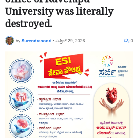
office of Kuvempu
University was literally
destroyed.
by
Surendrasoori
•
ಏಪ್ರಿಲ್ 29, 2026
0