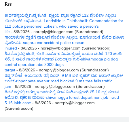
Rss
ತೀರ್ಥಹಳ್ಳಿಯಲ್ಲಿ ಗುಡ್ಡ ಕುಸಿತ: ವ್ಯಕ್ತಿಯ ಪ್ರಾಣ ರಕ್ಷಿಸಿದ 112 ಪೊಲೀಸ್ ಸಿಬ್ಬಂದಿ
ಲೋಕೇಶ್‌ಗೆ ಅಭಿನಂದನೆ- Landslide in Thirthahalli: Commendation for
112 police personnel Lokesh, who saved a person's
life
- 8/8/2026
- noreply@blogger.com (Surendrasoori)
ಗಾಯಾಳುಗಳ ರಕ್ಷಣೆಗೆ ಧಾವಿಸಿದ ಪೊಲೀಸ್ ಸಿಬ್ಬಂದಿ, ಮಾನವೀಯತೆ ಮೆರೆದ ಮಹಿಳಾ
ಪೊಲೀಸರು-sagara car accident police rescue
injured
- 8/8/2026
- noreply@blogger.com (Surendrasoori)
ಶಿವಮೊಗ್ಗದಲ್ಲಿ ಹಂದಿ, ಬೀದಿ ನಾಯಿಗಳ ನಿಯಂತ್ರಣಕ್ಕೆ ಕಾರ್ಯಾಚರಣೆ: 120 ಹಂದಿ
ಸೆರೆ, 3 ಸಾವಿರ ನಾಯಿಗಳ ಸಂತಾನ ನಿಯಂತ್ರಣ ಗುರಿ-shivamogga pig dog
control operation abc 3000 dogs
target
- 8/8/2026
- noreply@blogger.com (Surendrasoori)
ರಿಪ್ಪನ್‌ಪೇಟೆ–ಆಯನೂರು ರಸ್ತೆ ಬಂದ್: 9 MS ಬಳಿ ಬೃಹತ್ ಮರ ಉರುಳಿ ಟ್ರಾಫಿಕ್
ಜಾಮ್-ripponpete ayanur road blocked 9 ms tree falls traffic
jam
- 8/8/2026
- noreply@blogger.com (Surendrasoori)
ಶಿವಮೊಗ್ಗದಲ್ಲಿ ಅರಣ್ಯ ಇಲಾಖೆಯಲ್ಲಿ ಕೆಲಸ ಕೊಡಿಸುವುದಾಗಿ ₹5.16 ಲಕ್ಷ ವಂಚನೆ
ಆರೋಪ; ಪ್ರಕರಣ ದಾಖಲು-shivamogga forest department job fraud
5.16 lakh case
- 8/8/2026
- noreply@blogger.com
(Surendrasoori)