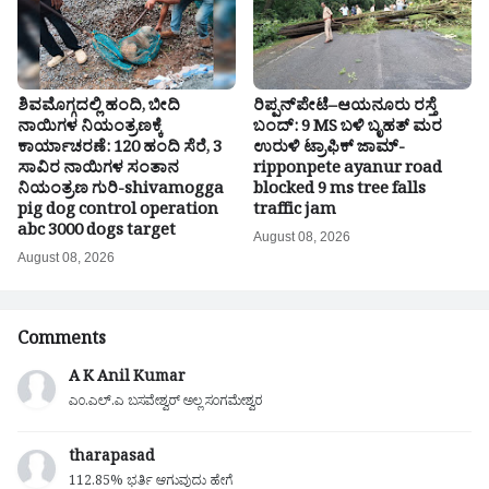
ಶಿವಮೊಗ್ಗದಲ್ಲಿ ಹಂದಿ, ಬೀದಿ
ರಿಪ್ಪನ್‌ಪೇಟೆ–ಆಯನೂರು ರಸ್ತೆ
ನಾಯಿಗಳ ನಿಯಂತ್ರಣಕ್ಕೆ
ಬಂದ್: 9 MS ಬಳಿ ಬೃಹತ್ ಮರ
ಕಾರ್ಯಾಚರಣೆ: 120 ಹಂದಿ ಸೆರೆ, 3
ಉರುಳಿ ಟ್ರಾಫಿಕ್ ಜಾಮ್-
ಸಾವಿರ ನಾಯಿಗಳ ಸಂತಾನ
ripponpete ayanur road
ನಿಯಂತ್ರಣ ಗುರಿ-shivamogga
blocked 9 ms tree falls
pig dog control operation
traffic jam
abc 3000 dogs target
August 08, 2026
August 08, 2026
Comments
A K Anil Kumar
ಎಂ.ಎಲ್.ಎ ಬಸವೇಶ್ವರ್ ಅಲ್ಲ ಸಂಗಮೇಶ್ವರ
tharapasad
112.85% ಭರ್ತಿ ಆಗುವುದು ಹೇಗೆ