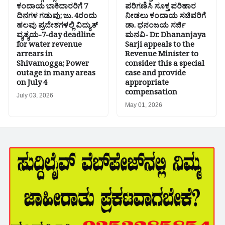
ಕಂದಾಯ ಬಾಕಿದಾರರಿಗೆ 7
ಪರಿಗಣಿಸಿ ಸೂಕ್ತ ಪರಿಹಾರ
ದಿನಗಳ ಗಡುವು; ಜು. 4ರಂದು
ನೀಡಲು ಕಂದಾಯ ಸಚಿವರಿಗೆ
ಹಲವು ಪ್ರದೇಶಗಳಲ್ಲಿ ವಿದ್ಯುತ್
ಡಾ. ಧನಂಜಯ ಸರ್ಜಿ
ವ್ಯತ್ಯಯ-7-day deadline
ಮನವಿ- Dr. Dhananjaya
for water revenue
Sarji appeals to the
arrears in
Revenue Minister to
Shivamogga; Power
consider this a special
outage in many areas
case and provide
on July 4
appropriate
compensation
July 03, 2026
May 01, 2026