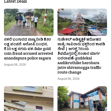
Latest Deals
ನಕಲಿ ಬಂಗಾರದ ನಾಣ್ಯ ನೀಡಿ ₹9.60
ಗುಡೇಕಲ್ ಆಡಿಕೃತ್ತಿಕೆ ಹರೋಹರ
ಲಕ್ಷ ವಂಚನೆ: ಆರೋಪಿ ಬಂಧನ,
ಜಾತ್ರೆ: ಸಾವಿರಾರು ಭಕ್ತರಿಂದ ಕಾವಡಿ
₹7.10 ಲಕ್ಷ ನಗದು ವಶ-fake gold
ಸೇವೆ | ಆಗಸ್ಟ್ 7ರಂದು
coin fraud accused arrested
ಶಿವಮೊಗ್ಗದಲ್ಲಿ ಸಂಚಾರ ಮಾರ್ಗ
anandapura police sagara
ಬದಲಾವಣೆ-guddekal
aadikruthike harohara
August 06, 2026
jatre shivamogga traffic
route change
August 06, 2026