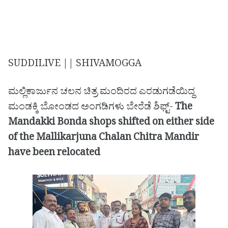
SUDDILIVE || SHIVAMOGGA
ಮಲ್ಲಿಕಾರ್ಜುನ ಚಲನ ಚಿತ್ರ ಮಂದಿರದ ಎರಡುಗಡೆಯಿದ್ದ
ಮಂಡಕ್ಕಿ ಬೋಂಡದ ಅಂಗಡಿಗಳು ಬೇರೆಡೆ ಶಿಫ್ಟ್-
The
Mandakki Bonda shops shifted on either side
of the Mallikarjuna Chalan Chitra Mandir
have been relocated