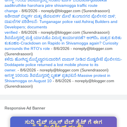
aadikruthike harohara jatre shivamogga traffic route
change
- 8/6/2026
- noreply@blogger.com (Surendrasoori)
ಆಶೀರಾಜ್ ಬಿಲ್ಡರ್ಸ್ ಮತ್ತು ಡೆವಲಪರ್ಸ್ ಮೇಲೆ ತುಂಗಾನಗರ ಪೊಲೀಸರ ದಾಳಿ;
ದಾಖಲೆಗಳ ಪರಿಶೀಲನೆ- Tunganagar police raid Ashiraj Builders and
Developers; documents
verified
- 8/6/2026
- noreply@blogger.com (Surendrasoori)
ಶಿವಮೊಗ್ಗದಲ್ಲಿ ಮತ್ತೆ ರ್ಯಾಪಿಡೊ ವಿರುದ್ಧ ಕಾರ್ಯಾಚರಣೆ? ಆರ್‌ಟಿಒ ಪಾತ್ರದ ಕುರಿತು
ಕುತೂಹಲ-Crackdown on Rapido in Shivamogga again? Curiosity
surrounds the RTO's role
- 8/6/2026
- noreply@blogger.com
(Surendrasoori)
ಕಳೆದು ಹೋಗಿದ್ದ ಮೊಬೈಲ್ವಾರಸುದಾರರಿಗೆ ವಾಪಾಸ್ ನೀಡಿದ ದೊಡ್ಡಪೇಟೆ ಪೊಲೀಸರು-
Doddapete police returned a lost mobile phone to its
owner.
- 8/6/2026
- noreply@blogger.com (Surendrasoori)
ಆಗಸ್ಟ್‌ 10ರಂದು ಶಿವಮೊಗ್ಗದಲ್ಲಿ ಬೃಹತ್ ಪ್ರತಿಭಟನೆ-Massive protest in
Shivamogga on August 10
- 8/6/2026
- noreply@blogger.com
(Surendrasoori)
Responsive Ad Banner
ಸುದ್ದಿ ಲೈವ್ ನ್ಯೂಸ್ ವೆಬ್ ಸೈಟ್ ಗೆ ಈಗ