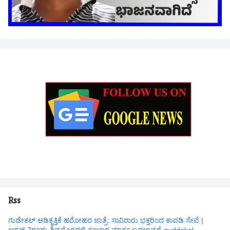
Rss
ಗುಡೇಕಲ್ ಆಡಿಕೃತ್ತಿಕೆ ಹರೋಹರ ಜಾತ್ರೆ: ಸಾವಿರಾರು ಭಕ್ತರಿಂದ ಕಾವಡಿ ಸೇವೆ |
ಆಗಸ್ಟ್ 7ರಂದು ಶಿವಮೊಗ್ಗದಲ್ಲಿ ಸಂಚಾರ ಮಾರ್ಗ ಬದಲಾವಣೆ-guddekal