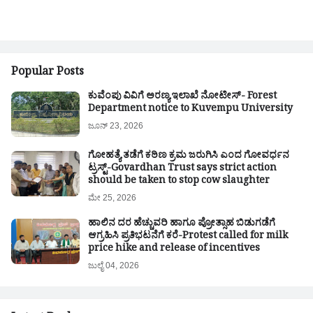
Popular Posts
ಕುವೆಂಪು ವಿವಿಗೆ ಅರಣ್ಯ ಇಲಾಖೆ ನೋಟೀಸ್- Forest
Department notice to Kuvempu University
ಜೂನ್ 23, 2026
ಗೋಹತ್ಯೆ ತಡೆಗೆ ಕಠಿಣ ಕ್ರಮ ಜರುಗಿಸಿ ಎಂದ ಗೋವರ್ಧನ
ಟ್ರಸ್ಟ್-Govardhan Trust says strict action
should be taken to stop cow slaughter
ಮೇ 25, 2026
ಹಾಲಿನ ದರ ಹೆಚ್ಚುವರಿ ಹಾಗೂ ಪ್ರೋತ್ಸಾಹ ಬಿಡುಗಡೆಗೆ
ಆಗ್ರಹಿಸಿ ಪ್ರತಿಭಟನೆಗೆ ಕರೆ-Protest called for milk
price hike and release of incentives
ಜುಲೈ 04, 2026