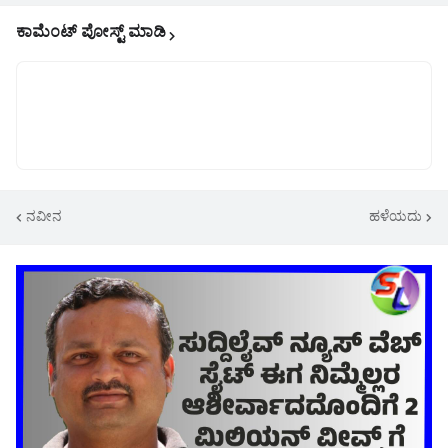
ಕಾಮೆಂಟ್‌‌ ಪೋಸ್ಟ್‌ ಮಾಡಿ
ನವೀನ
ಹಳೆಯದು