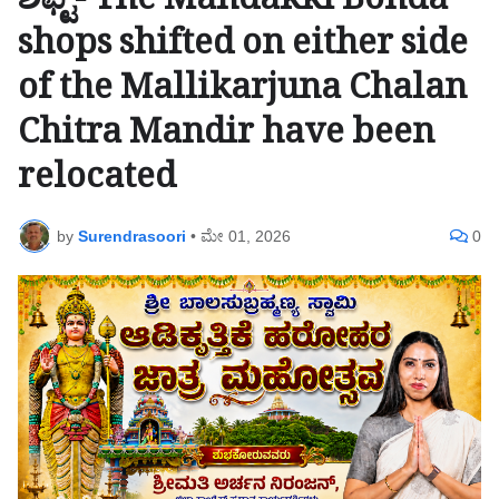
ಶಿಫ್ಟ್- The Mandakki Bonda
shops shifted on either side
of the Mallikarjuna Chalan
Chitra Mandir have been
relocated
by
Surendrasoori
•
ಮೇ 01, 2026
0