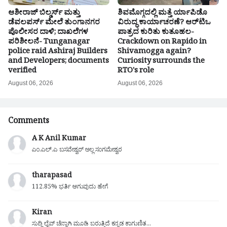
ಆಶೀರಾಜ್ ಬಿಲ್ಡರ್ಸ್ ಮತ್ತು
ಶಿವಮೊಗ್ಗದಲ್ಲಿ ಮತ್ತೆ ರ್ಯಾಪಿಡೊ
ಡೆವಲಪರ್ಸ್ ಮೇಲೆ ತುಂಗಾನಗರ
ವಿರುದ್ಧ ಕಾರ್ಯಾಚರಣೆ? ಆರ್‌ಟಿಒ
ಪೊಲೀಸರ ದಾಳಿ; ದಾಖಲೆಗಳ
ಪಾತ್ರದ ಕುರಿತು ಕುತೂಹಲ-
ಪರಿಶೀಲನೆ- Tunganagar
Crackdown on Rapido in
police raid Ashiraj Builders
Shivamogga again?
and Developers; documents
Curiosity surrounds the
verified
RTO's role
August 06, 2026
August 06, 2026
Comments
A K Anil Kumar
ಎಂ.ಎಲ್.ಎ ಬಸವೇಶ್ವರ್ ಅಲ್ಲ ಸಂಗಮೇಶ್ವರ
tharapasad
112.85% ಭರ್ತಿ ಆಗುವುದು ಹೇಗೆ
Kiran
ಸುದ್ದಿ ಲೈವ್ ಚೆನ್ನಾಗಿ ಮೂಡಿ ಬರುತ್ತಿದೆ ಕನ್ನಡ ಕಾಗುಣಿತ...