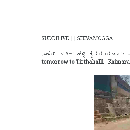
SUDDILIVE || SHIVAMOGGA
ನಾಳೆಯಿಂದ ತೀರ್ಥಹಳ್ಳಿ - ಕೈಮರ -ಯಡೂರು- ಮ
tomorrow to Tirthahalli - Kaimara 