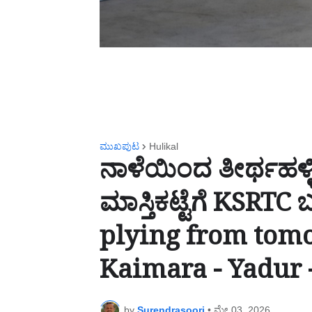
ಮುಖಪುಟ
Hulikal
ನಾಳೆಯಿಂದ ತೀರ್ಥಹಳ್
ಮಾಸ್ತಿಕಟ್ಟೆಗೆ KSR
plying from tomo
Kaimara - Yadur 
by
Surendrasoori
•
ಮೇ 03, 2026