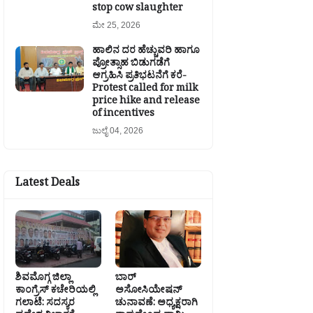
stop cow slaughter
ಮೇ 25, 2026
ಹಾಲಿನ ದರ ಹೆಚ್ಚುವರಿ ಹಾಗೂ
ಪ್ರೋತ್ಸಾಹ ಬಿಡುಗಡೆಗೆ
ಆಗ್ರಹಿಸಿ ಪ್ರತಿಭಟನೆಗೆ ಕರೆ-
Protest called for milk
price hike and release
of incentives
ಜುಲೈ 04, 2026
Latest Deals
ಶಿವಮೊಗ್ಗ ಜಿಲ್ಲಾ
ಬಾರ್
ಕಾಂಗ್ರೆಸ್ ಕಚೇರಿಯಲ್ಲಿ
ಅಸೋಸಿಯೇಷನ್
ಗಲಾಟೆ: ಸದಸ್ಯರ
ಚುನಾವಣೆ: ಅಧ್ಯಕ್ಷರಾಗಿ