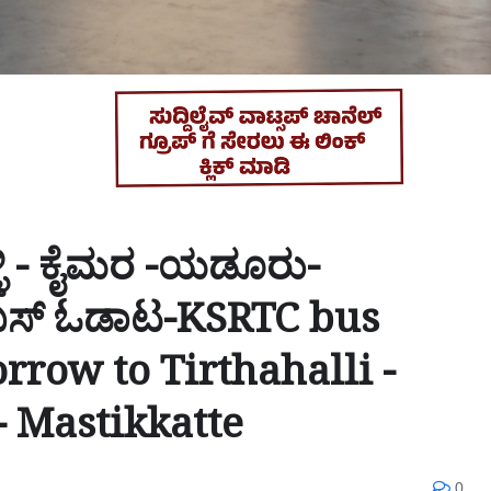
ಳಿ - ಕೈಮರ -ಯಡೂರು-
TC ಬಸ್ ಓಡಾಟ-KSRTC bus
rrow to Tirthahalli -
- Mastikkatte
0