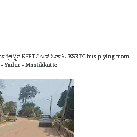
ಾಸ್ತಿಕಟ್ಟೆಗೆ KSRTC ಬಸ್ ಓಡಾಟ-
KSRTC bus plying from
- Yadur - Mastikkatte