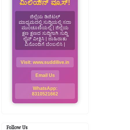
ಮಿಲಿಯನ್ ವ್ಯೂಸ್!
ಜಿಲ್ಲೆಯ ಡಿಜಿಟಲ್
ಮಾಧ್ಯಮದಲ್ಲಿ ಸುದ್ದಿಯಲ್ಲಿ ಸದಾ
ಮುಂಚೂಣಿಯಲ್ಲಿ | ಜಿಲ್ಲೆಯ
ಕ್ಷಣ ಕ್ಷಣದ ಸುದ್ದಿಗಾಗಿ ಸುದ್ದಿ
ಲೈವ್ ವೀಕ್ಷಿಸಿ | ಜಾಹಿರಾತು
ವಿನೊಂದಿಗೆ ಬೆಂಬಲಿಸಿ |
Visit: www.suddilive.in
Email Us
WhatsApp:
8310521662
Follow Us