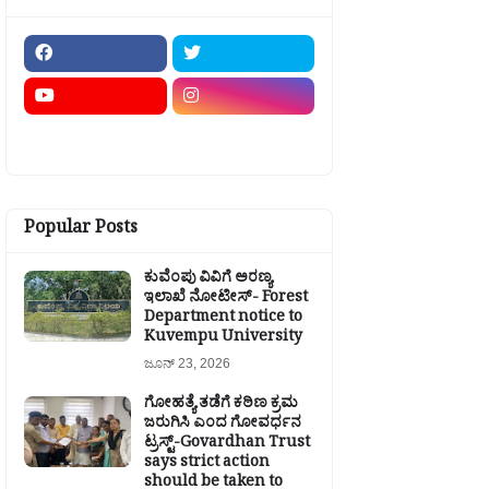
Popular Posts
ಕುವೆಂಪು ವಿವಿಗೆ ಅರಣ್ಯ
ಇಲಾಖೆ ನೋಟೀಸ್- Forest
Department notice to
Kuvempu University
ಜೂನ್ 23, 2026
ಗೋಹತ್ಯೆ ತಡೆಗೆ ಕಠಿಣ ಕ್ರಮ
ಜರುಗಿಸಿ ಎಂದ ಗೋವರ್ಧನ
ಟ್ರಸ್ಟ್-Govardhan Trust
says strict action
should be taken to