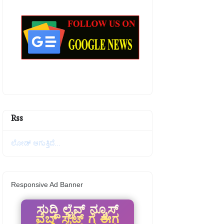
Rss
ಲೋಡ್ ಆಗುತ್ತಿದೆ...
Responsive Ad Banner
ಸುದ್ದಿ ಲೈವ್ ನ್ಯೂಸ್
ವೆಬ್ ಸೈಟ್ ಗೆ ಈಗ