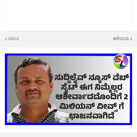
ನವೀನ
ಹಳೆಯದು