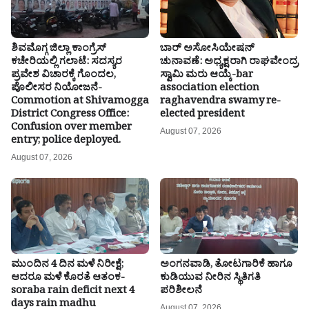
ಶಿವಮೊಗ್ಗ ಜಿಲ್ಲಾ ಕಾಂಗ್ರೆಸ್
ಬಾರ್ ಅಸೋಸಿಯೇಷನ್
ಕಚೇರಿಯಲ್ಲಿ ಗಲಾಟೆ: ಸದಸ್ಯರ
ಚುನಾವಣೆ: ಅಧ್ಯಕ್ಷರಾಗಿ ರಾಘವೇಂದ್ರ
ಪ್ರವೇಶ ವಿಚಾರಕ್ಕೆ ಗೊಂದಲ,
ಸ್ವಾಮಿ ಮರು ಆಯ್ಕೆ-bar
ಪೊಲೀಸರ ನಿಯೋಜನೆ-
association election
Commotion at Shivamogga
raghavendra swamy re-
District Congress Office:
elected president
Confusion over member
August 07, 2026
entry; police deployed.
August 07, 2026
ಮುಂದಿನ 4 ದಿನ ಮಳೆ ನಿರೀಕ್ಷೆ;
ಅಂಗನವಾಡಿ, ತೋಟಗಾರಿಕೆ ಹಾಗೂ
ಆದರೂ ಮಳೆ ಕೊರತೆ ಆತಂಕ-
ಕುಡಿಯುವ ನೀರಿನ ಸ್ಥಿತಿಗತಿ
soraba rain deficit next 4
ಪರಿಶೀಲನೆ
days rain madhu
August 07, 2026