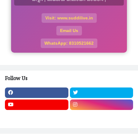
Visit: www.suddilive.in
Email Us
WhatsApp: 8310521662
Follow Us