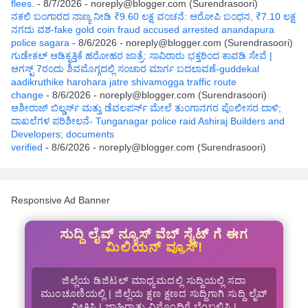
flees.
- 8/7/2026
- noreply@blogger.com (Surendrasoori)
ನಕಲಿ ಬಂಗಾರದ ನಾಣ್ಯ ನೀಡಿ ₹9.60 ಲಕ್ಷ ವಂಚನೆ: ಆರೋಪಿ ಬಂಧನ, ₹7.10 ಲಕ್ಷ
ನಗದು ವಶ-fake gold coin fraud accused arrested anandapura
police sagara
- 8/6/2026
- noreply@blogger.com (Surendrasoori)
ಗುಡೇಕಲ್ ಆಡಿಕೃತ್ತಿಕೆ ಹರೋಹರ ಜಾತ್ರೆ: ಸಾವಿರಾರು ಭಕ್ತರಿಂದ ಕಾವಡಿ ಸೇವೆ |
ಆಗಸ್ಟ್ 7ರಂದು ಶಿವಮೊಗ್ಗದಲ್ಲಿ ಸಂಚಾರ ಮಾರ್ಗ ಬದಲಾವಣೆ-guddekal
aadikruthike harohara jatre shivamogga traffic route
change
- 8/6/2026
- noreply@blogger.com (Surendrasoori)
ಆಶೀರಾಜ್ ಬಿಲ್ಡರ್ಸ್ ಮತ್ತು ಡೆವಲಪರ್ಸ್ ಮೇಲೆ ತುಂಗಾನಗರ ಪೊಲೀಸರ ದಾಳಿ;
ದಾಖಲೆಗಳ ಪರಿಶೀಲನೆ- Tunganagar police raid Ashiraj Builders and
Developers; documents
verified
- 8/6/2026
- noreply@blogger.com (Surendrasoori)
Responsive Ad Banner
ಸುದ್ದಿ ಲೈವ್ ನ್ಯೂಸ್ ವೆಬ್ ಸೈಟ್ ಗೆ ಈಗ
ಮಿಲಿಯನ್ ವ್ಯೂಸ್!
ಜಿಲ್ಲೆಯ ಡಿಜಿಟಲ್ ಮಾಧ್ಯಮದಲ್ಲಿ ಸುದ್ದಿಯಲ್ಲಿ ಸದಾ
ಮುಂಚೂಣಿಯಲ್ಲಿ | ಜಿಲ್ಲೆಯ ಕ್ಷಣ ಕ್ಷಣದ ಸುದ್ದಿಗಾಗಿ ಸುದ್ದಿ ಲೈವ್
ವೀಕ್ಷಿಸಿ | ಜಾಹಿರಾತು ವಿನೊಂದಿಗೆ ಬೆಂಬಲಿಸಿ |