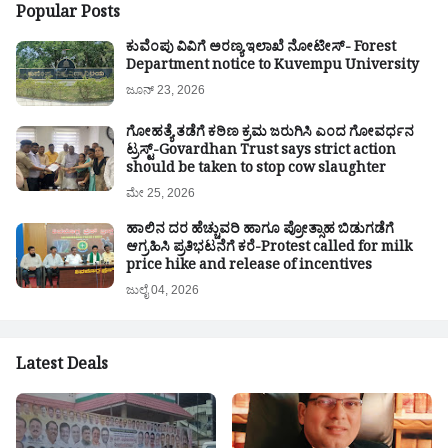
Popular Posts
ಕುವೆಂಪು ವಿವಿಗೆ ಅರಣ್ಯ ಇಲಾಖೆ ನೋಟೀಸ್- Forest
Department notice to Kuvempu University
ಜೂನ್ 23, 2026
ಗೋಹತ್ಯೆ ತಡೆಗೆ ಕಠಿಣ ಕ್ರಮ ಜರುಗಿಸಿ ಎಂದ ಗೋವರ್ಧನ
ಟ್ರಸ್ಟ್-Govardhan Trust says strict action
should be taken to stop cow slaughter
ಮೇ 25, 2026
ಹಾಲಿನ ದರ ಹೆಚ್ಚುವರಿ ಹಾಗೂ ಪ್ರೋತ್ಸಾಹ ಬಿಡುಗಡೆಗೆ
ಆಗ್ರಹಿಸಿ ಪ್ರತಿಭಟನೆಗೆ ಕರೆ-Protest called for milk
price hike and release of incentives
ಜುಲೈ 04, 2026
Latest Deals