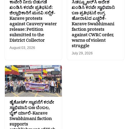
ಕಾವೇರಿ ನೀರು ಬಿಡುಗಡೆ
ಸಿಡಬ್ಲ್ಯೂಆರ್‌ಸಿ ಆದೇಶ
ಖಂಡಿಸಿ ಕರವೇ ಪ್ರತಿಭಟನೆ:
ಖಂಡಿಸಿ ಕರವೇ ಸ್ವಾಭಿಮಾನಿ
ಜಿಲ್ಲಾಧಿಕಾರಿಗೆ ಮನವಿ ಸಲ್ಲಿಕೆ-
ಬಣ ಪ್ರತಿಭಟನೆ ಉಗ್ರ
Karave protests
ಹೋರಾಟದ ಎಚ್ಚರಿಕೆ-
against Cauvery water
Karave Swabhimani
release: Petition
faction protests
submitted to the
against CWRC order,
District Collector
warns of violent
struggle
August 03, 2026
July 29, 2026
ಹೈಕೋರ್ಟ್ ಸ್ಥಾಪನೆಗೆ ಕರವೇ
ಸ್ವಾಭಿಮಾನಿ ಬಣ ಬೆಂಬಲ,
ಬೈಕ್ ರ್ಯಾಲಿ-Karave
Swabhimani faction
supports