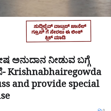
ಿಶೇಷ ಅನುದಾನ ನೀಡುವ ಬಗ್ಗೆ
ವಸೆ- Krishnabhairegowda
uss and provide special
use
0