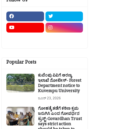
Follow Us
Popular Posts
ಕುವೆಂಪು ವಿವಿಗೆ ಅರಣ್ಯ
ಇಲಾಖೆ ನೋಟೀಸ್- Forest
Department notice to
Kuvempu University
ಜೂನ್ 23, 2026
ಗೋಹತ್ಯೆ ತಡೆಗೆ ಕಠಿಣ ಕ್ರಮ
ಜರುಗಿಸಿ ಎಂದ ಗೋವರ್ಧನ
ಟ್ರಸ್ಟ್-Govardhan Trust
says strict action