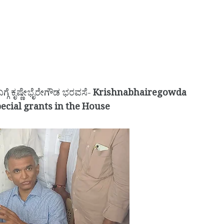
್ಗೆ ಕೃಷ್ಣೇಭೈರೇಗೌಡ ಭರವಸೆ-
Krishnabhairegowda
ecial grants in the House