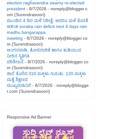
election raghavendra swamy re-elected
president
- 8/7/2026
- noreply@blogger.c
om (Surendrasoori)
ಮುಂದಿನ 4 ದಿನ ಮಳೆ ನಿರೀಕ್ಷೆ; ಆದರೂ ಮಳೆ ಕೊರತೆ
ಆತಂಕ-soraba rain deficit next 4 days rain
madhu bangarappa
meeting
- 8/7/2026
- noreply@blogger.co
m (Surendrasoori)
ಅಂಗನವಾಡಿ, ತೋಟಗಾರಿಕೆ ಹಾಗೂ ಕುಡಿಯುವ
ನೀರಿನ ಸ್ಥಿತಿಗತಿ
ಪರಿಶೀಲನೆ
- 8/7/2026
- noreply@blogger.co
m (Surendrasoori)
ಶಾಲೆ ತೊರೆದ 310 ಮಕ್ಕಳು ಗುರುತು: 120 ಮಕ್ಕಳು
ಮತ್ತೆ ಶಿಕ್ಷಣದ
ಮುಖ್ಯವಾಹಿನಿಗೆ
- 8/7/2026
- noreply@blogge
r.com (Surendrasoori)
Responsive Ad Banner
ಸುದ್ದಿ ಲೈವ್ ನ್ಯೂಸ್
ವೆಬ್ ಸೈಟ್ ಗೆ ಈಗ