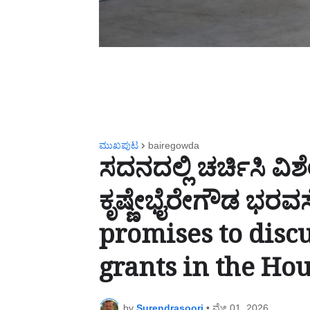
ಮುಖಪುಟ
bairegowda
ಸದನದಲ್ಲಿ ಚರ್ಚಿಸಿ ವ
ಕೃಷ್ಣೇಭೈರೇಗೌಡ ಭರ
promises to disc
grants in the Ho
by
Surendrasoori
•
ಮೇ 01, 2026