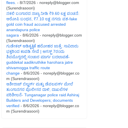
flees.
- 8/7/2026
- noreply@blogger.com
(Surendrasoori)
ನಕಲಿ ಬಂಗಾರದ ನಾಣ್ಯ ನೀಡಿ ₹9.60 ಲಕ್ಷ ವಂಚನೆ:
ಆರೋಪಿ ಬಂಧನ, ₹7.10 ಲಕ್ಷ ನಗದು ವಶ-fake
gold coin fraud accused arrested
anandapura police
sagara
- 8/6/2026
- noreply@blogger.com
(Surendrasoori)
ಗುಡೇಕಲ್ ಆಡಿಕೃತ್ತಿಕೆ ಹರೋಹರ ಜಾತ್ರೆ: ಸಾವಿರಾರು
ಭಕ್ತರಿಂದ ಕಾವಡಿ ಸೇವೆ | ಆಗಸ್ಟ್ 7ರಂದು
ಶಿವಮೊಗ್ಗದಲ್ಲಿ ಸಂಚಾರ ಮಾರ್ಗ ಬದಲಾವಣೆ-
guddekal aadikruthike harohara jatre
shivamogga traffic route
change
- 8/6/2026
- noreply@blogger.co
m (Surendrasoori)
ಆಶೀರಾಜ್ ಬಿಲ್ಡರ್ಸ್ ಮತ್ತು ಡೆವಲಪರ್ಸ್ ಮೇಲೆ
ತುಂಗಾನಗರ ಪೊಲೀಸರ ದಾಳಿ; ದಾಖಲೆಗಳ
ಪರಿಶೀಲನೆ- Tunganagar police raid Ashiraj
Builders and Developers; documents
verified
- 8/6/2026
- noreply@blogger.co
m (Surendrasoori)