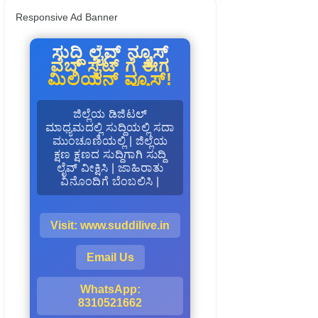
Responsive Ad Banner
ಸುದ್ದಿ ಲೈವ್ ನ್ಯೂಸ್
ವೆಬ್ ಸೈಟ್ ಗೆ ಈಗ
ಮಿಲಿಯನ್ ವ್ಯೂಸ್!
ಜಿಲ್ಲೆಯ ಡಿಜಿಟಲ್
ಮಾಧ್ಯಮದಲ್ಲಿ ಸುದ್ದಿಯಲ್ಲಿ ಸದಾ
ಮುಂಚೂಣಿಯಲ್ಲಿ | ಜಿಲ್ಲೆಯ
ಕ್ಷಣ ಕ್ಷಣದ ಸುದ್ದಿಗಾಗಿ ಸುದ್ದಿ
ಲೈವ್ ವೀಕ್ಷಿಸಿ | ಜಾಹಿರಾತು
ವಿನೊಂದಿಗೆ ಬೆಂಬಲಿಸಿ |
Visit: www.suddilive.in
Email Us
WhatsApp:
8310521662