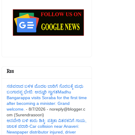
Rss
ಸಚಿವರಾದ ಬಳಿಕ ಮೊದಲ ಬಾರಿಗೆ ಸೊರಬಕ್ಕೆ ಮಧು
ಬಂಗಾರಪ್ಪ ಭೇಟಿ: ಅದ್ದೂರಿ ಸ್ವಾಗತMadhu
Bangarappa visits Soraba for the first time
after becoming a minister: Grand
welcome.
- 8/7/2026
- noreply@blogger.c
om (Surendrasoori)
ಆನವೇರಿ ಬಳಿ ಕಾರು ಡಿಕ್ಕಿ: ಪತ್ರಿಕಾ ವಿತರಕನಿಗೆ ಗಾಯ,
ಚಾಲಕ ಪರಾರಿ-Car collision near Anaveri:
Newspaper distributor injured, driver