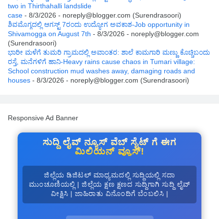
two in Thirthahalli landslide
case
- 8/3/2026
- noreply@blogger.com (Surendrasoori)
ಶಿವಮೊಗ್ಗದಲ್ಲಿ ಆಗಸ್ಟ್ 7ರಂದು ಉದ್ಯೋಗ ಅವಕಾಶ-Job opportunity in
Shivamogga on August 7th
- 8/3/2026
- noreply@blogger.com
(Surendrasoori)
ಭಾರೀ ಮಳೆಗೆ ತುಮರಿ ಗ್ರಾಮದಲ್ಲಿ ಅವಾಂತರ: ಶಾಲೆ ಕಾಮಗಾರಿ ಮಣ್ಣು ಕೊಚ್ಚಿಬಂದು
ರಸ್ತೆ, ಮನೆಗಳಿಗೆ ಹಾನಿ-Heavy rains cause chaos in Tumari village:
School construction mud washes away, damaging roads and
houses
- 8/3/2026
- noreply@blogger.com (Surendrasoori)
Responsive Ad Banner
ಸುದ್ದಿ ಲೈವ್ ನ್ಯೂಸ್ ವೆಬ್ ಸೈಟ್ ಗೆ ಈಗ
ಮಿಲಿಯನ್ ವ್ಯೂಸ್!
ಜಿಲ್ಲೆಯ ಡಿಜಿಟಲ್ ಮಾಧ್ಯಮದಲ್ಲಿ ಸುದ್ದಿಯಲ್ಲಿ ಸದಾ
ಮುಂಚೂಣಿಯಲ್ಲಿ | ಜಿಲ್ಲೆಯ ಕ್ಷಣ ಕ್ಷಣದ ಸುದ್ದಿಗಾಗಿ ಸುದ್ದಿ ಲೈವ್
ವೀಕ್ಷಿಸಿ | ಜಾಹಿರಾತು ವಿನೊಂದಿಗೆ ಬೆಂಬಲಿಸಿ |