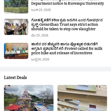
Department notice to Kuvempu University
ಜೂನ್ 23, 2026
ಗೋಹತ್ಯೆ ತಡೆಗೆ ಕಠಿಣ ಕ್ರಮ ಜರುಗಿಸಿ ಎಂದ ಗೋವರ್ಧನ
ಟ್ರಸ್ಟ್-Govardhan Trust says strict action
should be taken to stop cow slaughter
ಮೇ 25, 2026
ಹಾಲಿನ ದರ ಹೆಚ್ಚುವರಿ ಹಾಗೂ ಪ್ರೋತ್ಸಾಹ ಬಿಡುಗಡೆಗೆ
ಆಗ್ರಹಿಸಿ ಪ್ರತಿಭಟನೆಗೆ ಕರೆ-Protest called for milk
price hike and release of incentives
ಜುಲೈ 04, 2026
Latest Deals