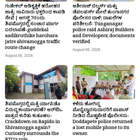
ಗುಡೇಕಲ್ ಆಡಿಕೃತ್ತಿಕೆ ಹರೋಹರ
ಆಶೀರಾಜ್ ಬಿಲ್ಡರ್ಸ್ ಮತ್ತು
ಜಾತ್ರೆ: ಸಾವಿರಾರು ಭಕ್ತರಿಂದ ಕಾವಡಿ
ಡೆವಲಪರ್ಸ್ ಮೇಲೆ ತುಂಗಾನಗರ
ಸೇವೆ | ಆಗಸ್ಟ್ 7ರಂದು
ಪೊಲೀಸರ ದಾಳಿ; ದಾಖಲೆಗಳ
ಶಿವಮೊಗ್ಗದಲ್ಲಿ ಸಂಚಾರ ಮಾರ್ಗ
ಪರಿಶೀಲನೆ- Tunganagar
ಬದಲಾವಣೆ-guddekal
police raid Ashiraj Builders
aadikruthike harohara
and Developers; documents
jatre shivamogga traffic
verified
route change
August 06, 2026
August 06, 2026
ಶಿವಮೊಗ್ಗದಲ್ಲಿ ಮತ್ತೆ ರ್ಯಾಪಿಡೊ
ಕಳೆದು ಹೋಗಿದ್ದ
ವಿರುದ್ಧ ಕಾರ್ಯಾಚರಣೆ? ಆರ್‌ಟಿಒ
ಮೊಬೈಲ್ವಾರಸುದಾರರಿಗೆ ವಾಪಾಸ್
ಪಾತ್ರದ ಕುರಿತು ಕುತೂಹಲ-
ನೀಡಿದ ದೊಡ್ಡಪೇಟೆ ಪೊಲೀಸರು-
Crackdown on Rapido in
Doddapete police returned
Shivamogga again?
a lost mobile phone to its
Curiosity surrounds the
owner.