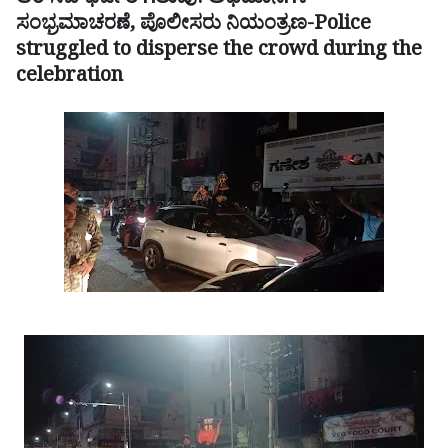
ಆರ್‌ಸಿಬಿ ಭರ್ಜರಿ ಗೆಲುವು: ಅಭಿಮಾನಿಗಳ
ಸಂಭ್ರಮಾಚರಣೆ, ಪೊಲೀಸರು ನಿಯಂತ್ರಣ-
Police
struggled to disperse the crowd during the
celebration