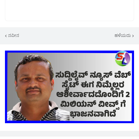
ನವೀನ
ಹಳೆಯದು