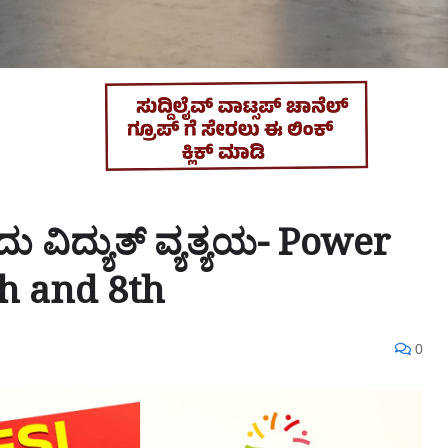
ು ವಿದ್ಯುತ್ ವ್ಯತ್ಯಯ- Power
h and 8th
0