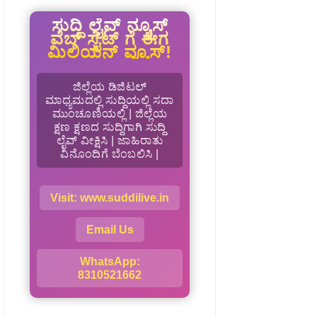
ಸುದ್ದಿ ಲೈವ್ ನ್ಯೂಸ್
ವೆಬ್ ಸೈಟ್ ಗೆ ಈಗ
ಮಿಲಿಯನ್ ವ್ಯೂಸ್!
ಜಿಲ್ಲೆಯ ಡಿಜಿಟಲ್
ಮಾಧ್ಯಮದಲ್ಲಿ ಸುದ್ದಿಯಲ್ಲಿ ಸದಾ
ಮುಂಚೂಣಿಯಲ್ಲಿ | ಜಿಲ್ಲೆಯ
ಕ್ಷಣ ಕ್ಷಣದ ಸುದ್ದಿಗಾಗಿ ಸುದ್ದಿ
ಲೈವ್ ವೀಕ್ಷಿಸಿ | ಜಾಹಿರಾತು
ವಿನೊಂದಿಗೆ ಬೆಂಬಲಿಸಿ |
Visit: www.suddilive.in
Email Us
WhatsApp:
8310521662