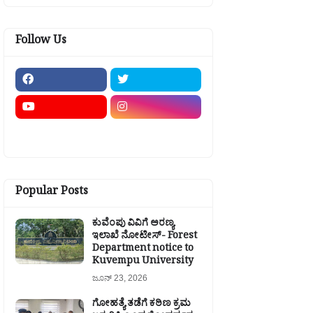
Follow Us
Popular Posts
ಕುವೆಂಪು ವಿವಿಗೆ ಅರಣ್ಯ
ಇಲಾಖೆ ನೋಟೀಸ್- Forest
Department notice to
Kuvempu University
ಜೂನ್ 23, 2026
ಗೋಹತ್ಯೆ ತಡೆಗೆ ಕಠಿಣ ಕ್ರಮ