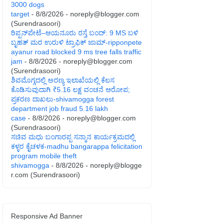
3000 dogs
target
- 8/8/2026
- noreply@blogger.com
(Surendrasoori)
ರಿಪ್ಪನ್‌ಪೇಟೆ–ಆಯನೂರು ರಸ್ತೆ ಬಂದ್: 9 MS ಬಳಿ
ಬೃಹತ್ ಮರ ಉರುಳಿ ಟ್ರಾಫಿಕ್ ಜಾಮ್-ripponpete
ayanur road blocked 9 ms tree falls traffic
jam
- 8/8/2026
- noreply@blogger.com
(Surendrasoori)
ಶಿವಮೊಗ್ಗದಲ್ಲಿ ಅರಣ್ಯ ಇಲಾಖೆಯಲ್ಲಿ ಕೆಲಸ
ಕೊಡಿಸುವುದಾಗಿ ₹5.16 ಲಕ್ಷ ವಂಚನೆ ಆರೋಪ;
ಪ್ರಕರಣ ದಾಖಲು-shivamogga forest
department job fraud 5.16 lakh
case
- 8/8/2026
- noreply@blogger.com
(Surendrasoori)
ಸಚಿವ ಮಧು ಬಂಗಾರಪ್ಪ ಸನ್ಮಾನ ಕಾರ್ಯಕ್ರಮದಲ್ಲಿ
ಕಳ್ಳರ ಕೈಚಳಕ-madhu bangarappa felicitation
program mobile theft
shivamogga
- 8/8/2026
- noreply@blogge
r.com (Surendrasoori)
Responsive Ad Banner