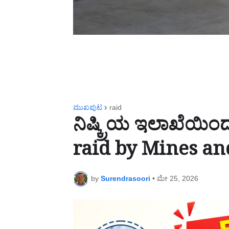
ಮುಖಪುಟ
raid
ನಿಷ್ಕ್ರಿಯ ಇಲಾಖೆಯಿ
raid by Mines a
by
Surendrasoori
•
ಮೇ 25, 2026