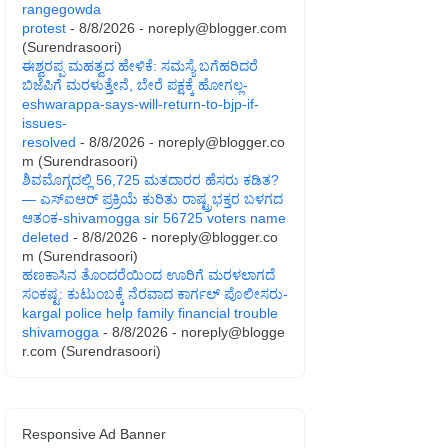
rangegowda
protest
- 8/8/2026
- noreply@blogger.com
(Surendrasoori)
ಈಶ್ವರಪ್ಪ ಮಹತ್ವದ ಹೇಳಿಕೆ: ಸಮಸ್ಯೆ ಬಗೆಹರಿದರೆ
ಬಿಜೆಪಿಗೆ ಮರಳುತ್ತೇನೆ, ಬೇರೆ ಪಕ್ಷಕ್ಕೆ ಹೋಗಲ್ಲ-
eshwarappa-says-will-return-to-bjp-if-
issues-
resolved
- 8/8/2026
- noreply@blogger.co
m (Surendrasoori)
ಶಿವಮೊಗ್ಗದಲ್ಲಿ 56,725 ಮತದಾರರ ಹೆಸರು ಕಡಿತ?
— ಎಸ್‌ಐಆರ್‌ ಪ್ರಕ್ರಿಯೆ ಕುರಿತು ರಾಷ್ಟ್ರಭಕ್ತರ ಬಳಗದ
ಆತಂಕ-shivamogga sir 56725 voters name
deleted
- 8/8/2026
- noreply@blogger.co
m (Surendrasoori)
ಹಣಕಾಸಿನ ತೊಂದರೆಯಿಂದ ಊರಿಗೆ ಮರಳಲಾಗದೆ
ಸಂಕಷ್ಟ: ಕುಟುಂಬಕ್ಕೆ ನೆರವಾದ ಕಾರ್ಗಲ್ ಪೊಲೀಸರು-
kargal police help family financial trouble
shivamogga
- 8/8/2026
- noreply@blogge
r.com (Surendrasoori)
Responsive Ad Banner