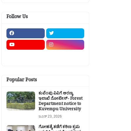
Follow Us
Popular Posts
ಕುವೆಂಪು ವಿವಿಗೆ ಅರಣ್ಯ
ಇಲಾಖೆ ನೋಟೀಸ್- Forest
Department notice to
Kuvempu University
ಜೂನ್ 23, 2026
ಗೋಹತ್ಯೆ ತಡೆಗೆ ಕಠಿಣ ಕ್ರಮ