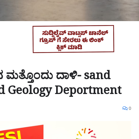
ಂದ ಮತ್ತೊಂದು ದಾಳಿ- sand
nd Geology Deportment
0