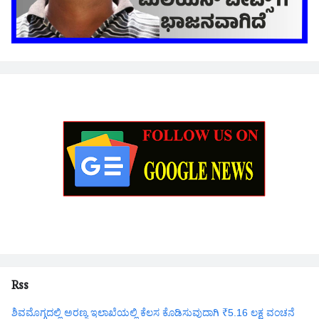
Rss
ಶಿವಮೊಗ್ಗದಲ್ಲಿ ಅರಣ್ಯ ಇಲಾಖೆಯಲ್ಲಿ ಕೆಲಸ ಕೊಡಿಸುವುದಾಗಿ ₹5.16 ಲಕ್ಷ ವಂಚನೆ