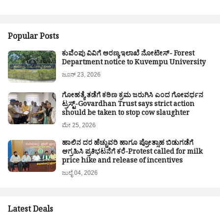
Popular Posts
ಕುವೆಂಪು ವಿವಿಗೆ ಅರಣ್ಯ ಇಲಾಖೆ ನೋಟೀಸ್- Forest
Department notice to Kuvempu University
ಜೂನ್ 23, 2026
ಗೋಹತ್ಯೆ ತಡೆಗೆ ಕಠಿಣ ಕ್ರಮ ಜರುಗಿಸಿ ಎಂದ ಗೋವರ್ಧನ
ಟ್ರಸ್ಟ್-Govardhan Trust says strict action
should be taken to stop cow slaughter
ಮೇ 25, 2026
ಹಾಲಿನ ದರ ಹೆಚ್ಚುವರಿ ಹಾಗೂ ಪ್ರೋತ್ಸಾಹ ಬಿಡುಗಡೆಗೆ
ಆಗ್ರಹಿಸಿ ಪ್ರತಿಭಟನೆಗೆ ಕರೆ-Protest called for milk
price hike and release of incentives
ಜುಲೈ 04, 2026
Latest Deals