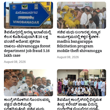
ಶಿವಮೊಗ್ಗದಲ್ಲಿ ಅರಣ್ಯ ಇಲಾಖೆಯಲ್ಲಿ
ಸಚಿವ ಮಧು ಬಂಗಾರಪ್ಪ ಸನ್ಮಾನ
ಕೆಲಸ ಕೊಡಿಸುವುದಾಗಿ ₹5.16 ಲಕ್ಷ
ಕಾರ್ಯಕ್ರಮದಲ್ಲಿ ಕಳ್ಳರ ಕೈಚಳಕ-
ವಂಚನೆ ಆರೋಪ; ಪ್ರಕರಣ
madhu bangarappa
ದಾಖಲು-shivamogga forest
felicitation program
department job fraud 5.16
mobile theft shivamogga
lakh case
August 08, 2026
August 08, 2026
ಕಾಂಗ್ರೆಸ್‌ನೊಳಗಿನ ಗೊಂದಲವನ್ನು
ಶಿವಮೊಗ್ಗ ಕಾಂಗ್ರೆಸ್‌ನಲ್ಲಿ ಭಿನ್ನಮತ
ಪಕ್ಷದ ವೇದಿಕೆಯಲ್ಲೇ
ತೀವ್ರ: ಕಲೀಮ್ ಪಾಷಾ ವಿರುದ್ಧ
ಬಗೆಹರಿಸುತ್ತೇವೆ: ಸಚಿವ ಮಧು
ರಂಗೇಗೌಡ ಬೆಂಬಲಿಗರ ಧರಣಿ-