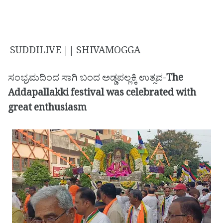
SUDDILIVE || SHIVAMOGGA
ಸಂಭ್ರಮದಿಂದ ಸಾಗಿ ಬಂದ ಅಡ್ಡಪಲ್ಲಕ್ಕಿ ಉತ್ಸವ-
The
Addapallakki festival was celebrated with
great enthusiasm