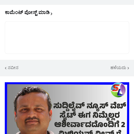
ಕಾಮೆಂಟ್‌‌ ಪೋಸ್ಟ್‌ ಮಾಡಿ
ನವೀನ
ಹಳೆಯದು