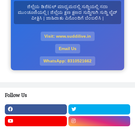
ಜಿಲ್ಲೆಯ ಡಿಜಿಟಲ್ ಮಾಧ್ಯಮದಲ್ಲಿ ಸುದ್ದಿಯಲ್ಲಿ ಸದಾ
ಮುಂಚೂಣಿಯಲ್ಲಿ | ಜಿಲ್ಲೆಯ ಕ್ಷಣ ಕ್ಷಣದ ಸುದ್ದಿಗಾಗಿ ಸುದ್ದಿ ಲೈವ್
ವೀಕ್ಷಿಸಿ | ಜಾಹಿರಾತು ವಿನೊಂದಿಗೆ ಬೆಂಬಲಿಸಿ |
Visit: www.suddilive.in
Email Us
WhatsApp: 8310521662
Follow Us