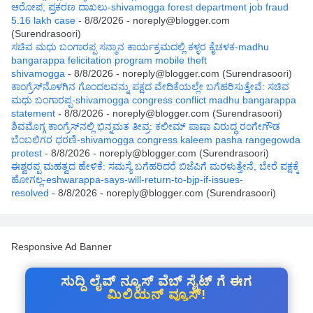
ಆರೋಪ; ಪ್ರಕರಣ ದಾಖಲು-shivamogga forest department job fraud
5.16 lakh case
- 8/8/2026
- noreply@blogger.com
(Surendrasoori)
ಸಚಿವ ಮಧು ಬಂಗಾರಪ್ಪ ಸನ್ಮಾನ ಕಾರ್ಯಕ್ರಮದಲ್ಲಿ ಕಳ್ಳರ ಕೈಚಳಕ-madhu
bangarappa felicitation program mobile theft
shivamogga
- 8/8/2026
- noreply@blogger.com (Surendrasoori)
ಕಾಂಗ್ರೆಸ್‌ನೊಳಗಿನ ಗೊಂದಲವನ್ನು ಪಕ್ಷದ ವೇದಿಕೆಯಲ್ಲೇ ಬಗೆಹರಿಸುತ್ತೇವೆ: ಸಚಿವ
ಮಧು ಬಂಗಾರಪ್ಪ-shivamogga congress conflict madhu bangarappa
statement
- 8/8/2026
- noreply@blogger.com (Surendrasoori)
ಶಿವಮೊಗ್ಗ ಕಾಂಗ್ರೆಸ್‌ನಲ್ಲಿ ಭಿನ್ನಮತ ತೀವ್ರ: ಕಲೀಮ್ ಪಾಷಾ ವಿರುದ್ಧ ರಂಗೇಗೌಡ
ಬೆಂಬಲಿಗರ ಧರಣಿ-shivamogga congress kaleem pasha rangegowda
protest
- 8/8/2026
- noreply@blogger.com (Surendrasoori)
ಈಶ್ವರಪ್ಪ ಮಹತ್ವದ ಹೇಳಿಕೆ: ಸಮಸ್ಯೆ ಬಗೆಹರಿದರೆ ಬಿಜೆಪಿಗೆ ಮರಳುತ್ತೇನೆ, ಬೇರೆ ಪಕ್ಷಕ್ಕೆ
ಹೋಗಲ್ಲ-eshwarappa-says-will-return-to-bjp-if-issues-
resolved
- 8/8/2026
- noreply@blogger.com (Surendrasoori)
Responsive Ad Banner
ಸುದ್ದಿ ಲೈವ್ ನ್ಯೂಸ್ ವೆಬ್ ಸೈಟ್ ಗೆ ಈಗ
ಮಿಲಿಯನ್ ವ್ಯೂಸ್!