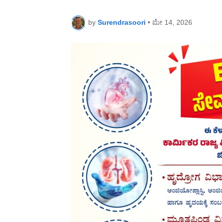
by
Surendrasoori
•
ಮೇ 14, 2026