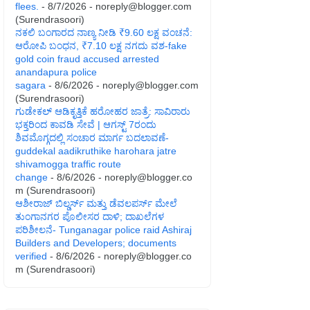
flees.
- 8/7/2026
- noreply@blogger.com
(Surendrasoori)
ನಕಲಿ ಬಂಗಾರದ ನಾಣ್ಯ ನೀಡಿ ₹9.60 ಲಕ್ಷ ವಂಚನೆ:
ಆರೋಪಿ ಬಂಧನ, ₹7.10 ಲಕ್ಷ ನಗದು ವಶ-fake
gold coin fraud accused arrested
anandapura police
sagara
- 8/6/2026
- noreply@blogger.com
(Surendrasoori)
ಗುಡೇಕಲ್ ಆಡಿಕೃತ್ತಿಕೆ ಹರೋಹರ ಜಾತ್ರೆ: ಸಾವಿರಾರು
ಭಕ್ತರಿಂದ ಕಾವಡಿ ಸೇವೆ | ಆಗಸ್ಟ್ 7ರಂದು
ಶಿವಮೊಗ್ಗದಲ್ಲಿ ಸಂಚಾರ ಮಾರ್ಗ ಬದಲಾವಣೆ-
guddekal aadikruthike harohara jatre
shivamogga traffic route
change
- 8/6/2026
- noreply@blogger.co
m (Surendrasoori)
ಆಶೀರಾಜ್ ಬಿಲ್ಡರ್ಸ್ ಮತ್ತು ಡೆವಲಪರ್ಸ್ ಮೇಲೆ
ತುಂಗಾನಗರ ಪೊಲೀಸರ ದಾಳಿ; ದಾಖಲೆಗಳ
ಪರಿಶೀಲನೆ- Tunganagar police raid Ashiraj
Builders and Developers; documents
verified
- 8/6/2026
- noreply@blogger.co
m (Surendrasoori)