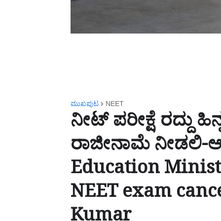
ಮುಖಪುಟ
NEET
ನೀಟ್ ಪರೀಕ್ಷೆ ರದ್ದು ಹಿನ
ರಾಜೀನಾಮೆ ನೀಡಲಿ-ಆರ
Education Minist
NEET exam cance
Kumar