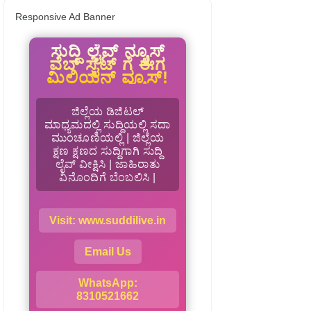
Responsive Ad Banner
ಸುದ್ದಿ ಲೈವ್ ನ್ಯೂಸ್
ವೆಬ್ ಸೈಟ್ ಗೆ ಈಗ
ಮಿಲಿಯನ್ ವ್ಯೂಸ್!
ಜಿಲ್ಲೆಯ ಡಿಜಿಟಲ್
ಮಾಧ್ಯಮದಲ್ಲಿ ಸುದ್ದಿಯಲ್ಲಿ ಸದಾ
ಮುಂಚೂಣಿಯಲ್ಲಿ | ಜಿಲ್ಲೆಯ
ಕ್ಷಣ ಕ್ಷಣದ ಸುದ್ದಿಗಾಗಿ ಸುದ್ದಿ
ಲೈವ್ ವೀಕ್ಷಿಸಿ | ಜಾಹಿರಾತು
ವಿನೊಂದಿಗೆ ಬೆಂಬಲಿಸಿ |
Visit: www.suddilive.in
Email Us
WhatsApp:
8310521662