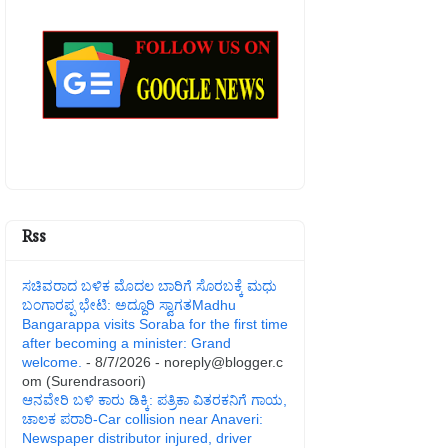
Rss
ಸಚಿವರಾದ ಬಳಿಕ ಮೊದಲ ಬಾರಿಗೆ ಸೊರಬಕ್ಕೆ ಮಧು
ಬಂಗಾರಪ್ಪ ಭೇಟಿ: ಅದ್ದೂರಿ ಸ್ವಾಗತMadhu
Bangarappa visits Soraba for the first time
after becoming a minister: Grand
welcome.
- 8/7/2026
- noreply@blogger.c
om (Surendrasoori)
ಆನವೇರಿ ಬಳಿ ಕಾರು ಡಿಕ್ಕಿ: ಪತ್ರಿಕಾ ವಿತರಕನಿಗೆ ಗಾಯ,
ಚಾಲಕ ಪರಾರಿ-Car collision near Anaveri:
Newspaper distributor injured, driver