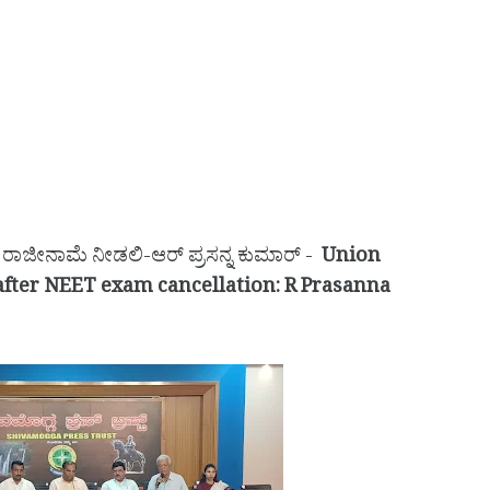
 ಸಚಿವ ರಾಜೀನಾಮೆ ನೀಡಲಿ-ಆರ್ ಪ್ರಸನ್ನ ಕುಮಾರ್ -
Union
after NEET exam cancellation: R Prasanna