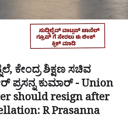
್ನಲೆ, ಕೇಂದ್ರ ಶಿಕ್ಷಣ ಸಚಿವ
್ ಪ್ರಸನ್ನ ಕುಮಾರ್ - Union
er should resign after
llation: R Prasanna