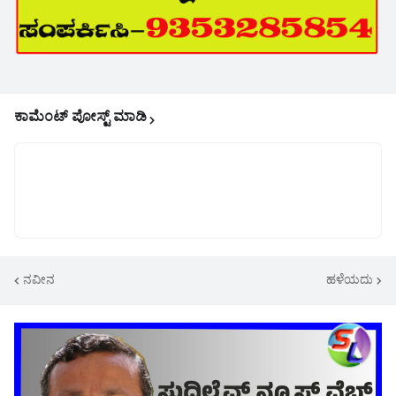
ಕಾಮೆಂಟ್‌‌ ಪೋಸ್ಟ್‌ ಮಾಡಿ
ನವೀನ
ಹಳೆಯದು