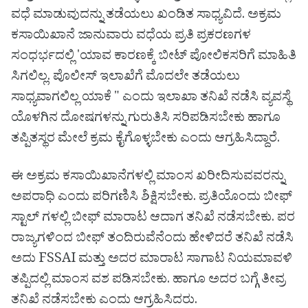
ವಧೆ ಮಾಡುವುದನ್ನು ತಡೆಯಲು ಖಂಡಿತ ಸಾಧ್ಯವಿದೆ. ಅಕ್ರಮ
ಕಸಾಯಿಖಾನೆ ಜಾನುವಾರು ವಧೆಯ ಪ್ರತಿ ಪ್ರಕರಣಗಳ
ಸಂಧರ್ಭದಲ್ಲಿ 'ಯಾವ ಕಾರಣಕ್ಕೆ ಬೀಟ್ ಪೋಲಿಕಸರಿಗೆ ಮಾಹಿತಿ
ಸಿಗಲಿಲ್ಲ. ಪೊಲೀಸ್ ಇಲಾಖೆಗೆ ಮೊದಲೇ ತಡೆಯಲು
ಸಾಧ್ಯವಾಗಲಿಲ್ಲ ಯಾಕೆ " ಎಂದು ಇಲಾಖಾ ತನಿಖೆ ನಡೆಸಿ ವ್ಯವಸ್ಥೆ
ಯೊಳಗಿನ ದೋಷಗಳನ್ನು ಗುರುತಿಸಿ ಸರಿಪಡಿಸಬೇಕು ಹಾಗೂ
ತಪ್ಪಿತಸ್ಥರ ಮೇಲೆ ಕ್ರಮ ಕೈಗೊಳ್ಳಬೇಕು ಎಂದು ಆಗ್ರಹಿಸಿದ್ದಾರೆ.
ಈ ಅಕ್ರಮ ಕಸಾಯಿಖಾನೆಗಳಲ್ಲಿ ಮಾಂಸ ಖರೀದಿಸುವವರನ್ನು
ಅಪರಾಧಿ ಎಂದು ಪರಿಗಣಿಸಿ ಶಿಕ್ಷಿಸಬೇಕು. ಪ್ರತಿಯೊಂದು ಬೀಫ್
ಸ್ಟಾಲ್ ಗಳಲ್ಲಿ ಬೀಫ್ ಮಾರಾಟ ಆದಾಗ ತನಿಖೆ ನಡೆಸಬೇಕು. ಪರ
ರಾಜ್ಯಗಳಿಂದ ಬೀಫ್ ತಂದಿರುವೆನೆಂದು ಹೇಳಿದರೆ ತನಿಖೆ ನಡೆಸಿ
ಅದು FSSAI ಮತ್ತು ಅದರ ಮಾರಾಟ ಸಾಗಾಟ ನಿಯಮಾವಳಿ
ತಪ್ಪಿದಲ್ಲಿ ಮಾಂಸ ವಶ ಪಡಿಸಬೇಕು. ಹಾಗೂ ಅದರ ಬಗ್ಗೆ ತೀವ್ರ
ತನಿಖೆ ನಡೆಸಬೇಕು ಎಂದು ಆಗ್ರಹಿಸಿದರು.