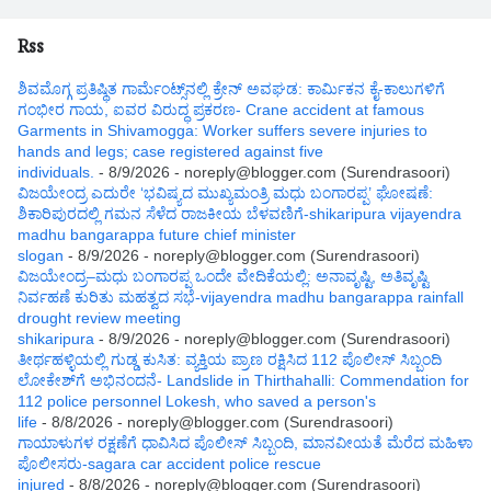
Rss
ಶಿವಮೊಗ್ಗ ಪ್ರತಿಷ್ಥಿತ ಗಾರ್ಮೆಂಟ್ಸ್‌ನಲ್ಲಿ ಕ್ರೇನ್ ಅವಘಡ: ಕಾರ್ಮಿಕನ ಕೈ-ಕಾಲುಗಳಿಗೆ
ಗಂಭೀರ ಗಾಯ, ಐವರ ವಿರುದ್ಧ ಪ್ರಕರಣ- Crane accident at famous
Garments in Shivamogga: Worker suffers severe injuries to
hands and legs; case registered against five
individuals.
- 8/9/2026
- noreply@blogger.com (Surendrasoori)
ವಿಜಯೇಂದ್ರ ಎದುರೇ ‘ಭವಿಷ್ಯದ ಮುಖ್ಯಮಂತ್ರಿ ಮಧು ಬಂಗಾರಪ್ಪ’ ಘೋಷಣೆ:
ಶಿಕಾರಿಪುರದಲ್ಲಿ ಗಮನ ಸೆಳೆದ ರಾಜಕೀಯ ಬೆಳವಣಿಗೆ-shikaripura vijayendra
madhu bangarappa future chief minister
slogan
- 8/9/2026
- noreply@blogger.com (Surendrasoori)
ವಿಜಯೇಂದ್ರ–ಮಧು ಬಂಗಾರಪ್ಪ ಒಂದೇ ವೇದಿಕೆಯಲ್ಲಿ: ಅನಾವೃಷ್ಟಿ, ಅತಿವೃಷ್ಟಿ
ನಿರ್ವಹಣೆ ಕುರಿತು ಮಹತ್ವದ ಸಭೆ-vijayendra madhu bangarappa rainfall
drought review meeting
shikaripura
- 8/9/2026
- noreply@blogger.com (Surendrasoori)
ತೀರ್ಥಹಳ್ಳಿಯಲ್ಲಿ ಗುಡ್ಡ ಕುಸಿತ: ವ್ಯಕ್ತಿಯ ಪ್ರಾಣ ರಕ್ಷಿಸಿದ 112 ಪೊಲೀಸ್ ಸಿಬ್ಬಂದಿ
ಲೋಕೇಶ್‌ಗೆ ಅಭಿನಂದನೆ- Landslide in Thirthahalli: Commendation for
112 police personnel Lokesh, who saved a person's
life
- 8/8/2026
- noreply@blogger.com (Surendrasoori)
ಗಾಯಾಳುಗಳ ರಕ್ಷಣೆಗೆ ಧಾವಿಸಿದ ಪೊಲೀಸ್ ಸಿಬ್ಬಂದಿ, ಮಾನವೀಯತೆ ಮೆರೆದ ಮಹಿಳಾ
ಪೊಲೀಸರು-sagara car accident police rescue
injured
- 8/8/2026
- noreply@blogger.com (Surendrasoori)