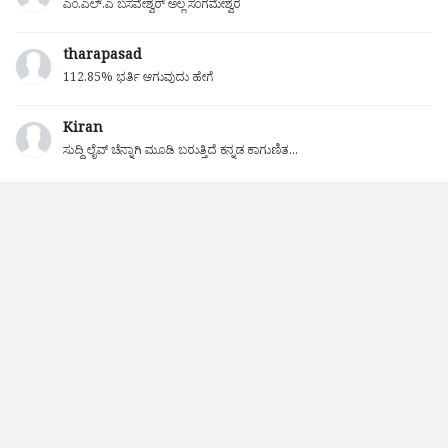
ಎಂ.ಎಲ್.ಎ ಬಸವೇಶ್ವರ್ ಅಲ್ಲ ಸಂಗಮೇಶ್ವರ
tharapasad
112.85% ಭರ್ತಿ ಆಗುವುದು ಹೇಗೆ
Kiran
ಸುದ್ದಿ ಲೈವ್ ಚೆನ್ನಾಗಿ ಮೂಡಿ ಬರುತ್ತಿದೆ ಕನ್ನಡ ಕಾಗುಣಿತ...