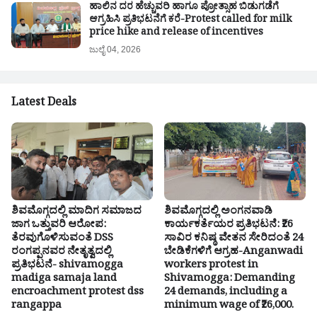
ಹಾಲಿನ ದರ ಹೆಚ್ಚುವರಿ ಹಾಗೂ ಪ್ರೋತ್ಸಾಹ ಬಿಡುಗಡೆಗೆ
ಆಗ್ರಹಿಸಿ ಪ್ರತಿಭಟನೆಗೆ ಕರೆ-Protest called for milk
price hike and release of incentives
ಜುಲೈ 04, 2026
Latest Deals
ಶಿವಮೊಗ್ಗದಲ್ಲಿ ಮಾದಿಗ ಸಮಾಜದ
ಶಿವಮೊಗ್ಗದಲ್ಲಿ ಅಂಗನವಾಡಿ
ಜಾಗ ಒತ್ತುವರಿ ಆರೋಪ:
ಕಾರ್ಯಕರ್ತೆಯರ ಪ್ರತಿಭಟನೆ: ₹26
ತೆರವುಗೊಳಿಸುವಂತೆ DSS
ಸಾವಿರ ಕನಿಷ್ಠ ವೇತನ ಸೇರಿದಂತೆ 24
ರಂಗಪ್ಪನವರ ನೇತೃತ್ವದಲ್ಲಿ
ಬೇಡಿಕೆಗಳಿಗೆ ಆಗ್ರಹ-Anganwadi
ಪ್ರತಿಭಟನೆ- shivamogga
workers protest in
madiga samaja land
Shivamogga: Demanding
encroachment protest dss
24 demands, including a
rangappa
minimum wage of ₹26,000.