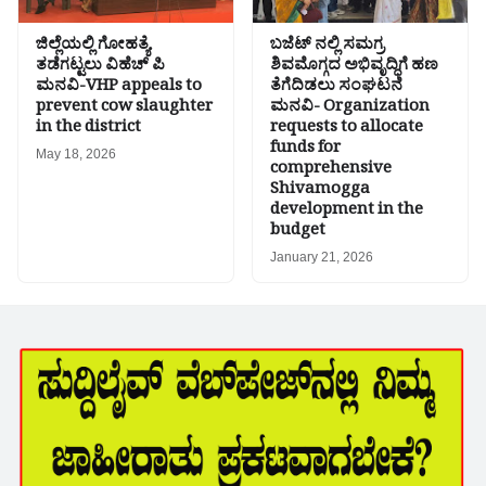
ಜಿಲ್ಲೆಯಲ್ಲಿ ಗೋಹತ್ಯೆ
ಬಜೆಟ್ ನಲ್ಲಿ ಸಮಗ್ರ
ತಡೆಗಟ್ಟಲು ವಿಹೆಚ್ ಪಿ
ಶಿವಮೊಗ್ಗದ ಅಭಿವೃದ್ಧಿಗೆ ಹಣ
ಮನವಿ-VHP appeals to
ತೆಗೆದಿಡಲು ಸಂಘಟನೆ
prevent cow slaughter
ಮನವಿ- Organization
in the district
requests to allocate
funds for
May 18, 2026
comprehensive
Shivamogga
development in the
budget
January 21, 2026