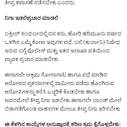
ತೀವ್ರ ತಪಾಸಣೆ ನಡೆಸಬೇಕು ಎಂದರು.
ನಿಗಾ ಇಡಲಿ‌ಪ್ರಚಾರ ಮಾಡಲಿ
ಬಕ್ರೀದ್ ಸಂಧರ್ಬದಲ್ಲಿ ದನ ಕರು, ಹೋರಿ ಹದಿಮೂರು ವರ್ಷದ
ಒಳಗಿನ ಎಮ್ಮೆ ಕೋಣ ಇವುಗಳ ವಧೆ. ಬಲಿ (ಕುರ್ಬಾನಿ) ನಿಷೇಧ
ಇರುವ ಬಗ್ಗೆ ಪೊಲೀಸ್ ಮತ್ತು ಇತರ ಇಲಾಖಾ ವತಿಯಿಂದ
ವ್ಯಾಪಕ ಪ್ರಚಾರ ಮಾಡಬೇಕು.
ಈಗಾಗಲೇ ಅಕ್ರಮ ಗೋಸಾಗಾಟ ಹಾಗೂ ವಧೆ ಮಾಡಿದ
ಆರೋಪದ ಪ್ರಕರಣಗಳಲ್ಲಿ ಜಾಮೀನು ಪಡೆದು ಹೊರಗಿರುವ
ಆರೋಪಿಗಳನ್ನು ಕರೆಸಿ ಎಚ್ಚರಿಕೆ ಕೊಡಬೇಕು ಹಾಗೂ
ಅವರಮೇಲೆ ತೀವ್ರ ನಿಗಾ ಇಡಬೇಕು.ಈಗಾಗಲೇ ಬಾಂಡ್ ಮೇಲೆ
ಬಿಡುಗಡೆಗೊಂಡ ವಾಹನಗಳ ಮೇಲೂ ತೀವ್ರ ನಿಗಾ ಇರಿಸಬೇಕು
ಈ ಕೆಳಗಿನ ಕಾಯ್ದೆಗಳ ಅನುಷ್ಠಾನಕ್ಕೆ ಕಠಿಣ ಕ್ರಮ ಕೈಗೊಳ್ಳಬೇಕು: