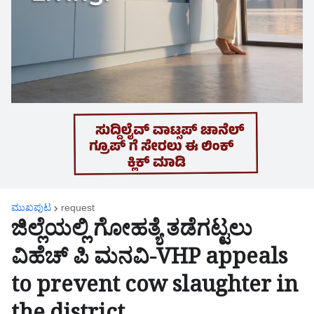
ಮುಖಪುಟ
request
ಜಿಲ್ಲೆಯಲ್ಲಿ ಗೋಹತ್ಯೆ ತಡೆಗಟ್ಟಲು
ವಿಹೆಚ್ ಪಿ ಮನವಿ-VHP appeals
to prevent cow slaughter in