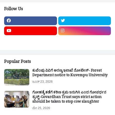
Follow Us
Popular Posts
ಕುವೆಂಪು ವಿವಿಗೆ ಅರಣ್ಯ ಇಲಾಖೆ ನೋಟೀಸ್- Forest
Department notice to Kuvempu University
ಜೂನ್ 23, 2026
ಗೋಹತ್ಯೆ ತಡೆಗೆ ಕಠಿಣ ಕ್ರಮ ಜರುಗಿಸಿ ಎಂದ ಗೋವರ್ಧನ
ಟ್ರಸ್ಟ್-Govardhan Trust says strict action
should be taken to stop cow slaughter
ಮೇ 25, 2026