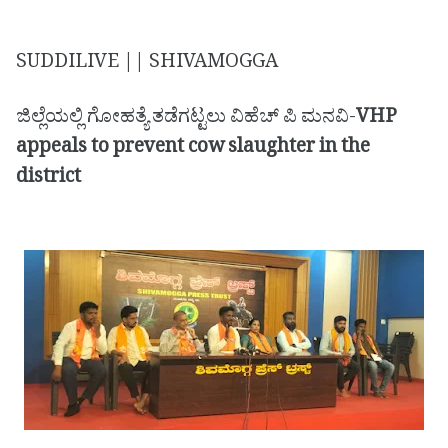
SUDDILIVE || SHIVAMOGGA
ಜಿಲ್ಲೆಯಲ್ಲಿ ಗೋಹತ್ಯೆ ತಡೆಗಟ್ಟಲು ವಿಹೆಚ್ ಪಿ ಮನವಿ-
VHP
appeals to prevent cow slaughter in the
district