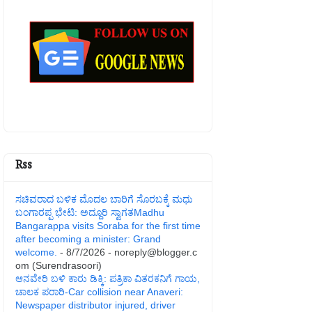
Rss
ಸಚಿವರಾದ ಬಳಿಕ ಮೊದಲ ಬಾರಿಗೆ ಸೊರಬಕ್ಕೆ ಮಧು
ಬಂಗಾರಪ್ಪ ಭೇಟಿ: ಅದ್ದೂರಿ ಸ್ವಾಗತMadhu
Bangarappa visits Soraba for the first time
after becoming a minister: Grand
welcome.
- 8/7/2026
- noreply@blogger.c
om (Surendrasoori)
ಆನವೇರಿ ಬಳಿ ಕಾರು ಡಿಕ್ಕಿ: ಪತ್ರಿಕಾ ವಿತರಕನಿಗೆ ಗಾಯ,
ಚಾಲಕ ಪರಾರಿ-Car collision near Anaveri:
Newspaper distributor injured, driver