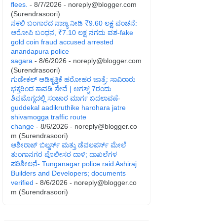
flees.
- 8/7/2026
- noreply@blogger.com
(Surendrasoori)
ನಕಲಿ ಬಂಗಾರದ ನಾಣ್ಯ ನೀಡಿ ₹9.60 ಲಕ್ಷ ವಂಚನೆ:
ಆರೋಪಿ ಬಂಧನ, ₹7.10 ಲಕ್ಷ ನಗದು ವಶ-fake
gold coin fraud accused arrested
anandapura police
sagara
- 8/6/2026
- noreply@blogger.com
(Surendrasoori)
ಗುಡೇಕಲ್ ಆಡಿಕೃತ್ತಿಕೆ ಹರೋಹರ ಜಾತ್ರೆ: ಸಾವಿರಾರು
ಭಕ್ತರಿಂದ ಕಾವಡಿ ಸೇವೆ | ಆಗಸ್ಟ್ 7ರಂದು
ಶಿವಮೊಗ್ಗದಲ್ಲಿ ಸಂಚಾರ ಮಾರ್ಗ ಬದಲಾವಣೆ-
guddekal aadikruthike harohara jatre
shivamogga traffic route
change
- 8/6/2026
- noreply@blogger.co
m (Surendrasoori)
ಆಶೀರಾಜ್ ಬಿಲ್ಡರ್ಸ್ ಮತ್ತು ಡೆವಲಪರ್ಸ್ ಮೇಲೆ
ತುಂಗಾನಗರ ಪೊಲೀಸರ ದಾಳಿ; ದಾಖಲೆಗಳ
ಪರಿಶೀಲನೆ- Tunganagar police raid Ashiraj
Builders and Developers; documents
verified
- 8/6/2026
- noreply@blogger.co
m (Surendrasoori)