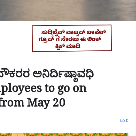
ೌಕರರ ಅನಿರ್ದಿಷ್ಠಾವಧಿ
ployees to go on
 from May 20
0