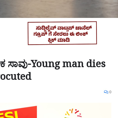
 ಯುವಕ ಸಾವು-Young man dies
rocuted
0