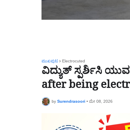
ಮುಖಪುಟ
Electrocuted
ವಿದ್ಯುತ್ ಸ್ಪರ್ಶಿಸಿ
after being elect
by
Surendrasoori
•
ಮೇ 08, 2026