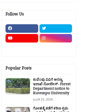
Follow Us
Popular Posts
ಕುವೆಂಪು ವಿವಿಗೆ ಅರಣ್ಯ
ಇಲಾಖೆ ನೋಟೀಸ್- Forest
Department notice to
Kuvempu University
ಜೂನ್ 23, 2026
ಗೋಹತ್ಯೆ ತಡೆಗೆ ಕಠಿಣ ಕ್ರಮ