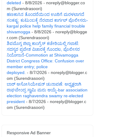
deleted
- 8/8/2026
- noreply@blogger.co
m (Surendrasoori)
ಹಣಕಾಸಿನ ತೊಂದರೆಯಿಂದ ಊರಿಗೆ ಮರಳಲಾಗದೆ
ಸಂಕಷ್ಟ: ಕುಟುಂಬಕ್ಕೆ ನೆರವಾದ ಕಾರ್ಗಲ್ ಪೊಲೀಸರು-
kargal police help family financial trouble
shivamogga
- 8/8/2026
- noreply@blogge
r.com (Surendrasoori)
ಶಿವಮೊಗ್ಗ ಜಿಲ್ಲಾ ಕಾಂಗ್ರೆಸ್ ಕಚೇರಿಯಲ್ಲಿ ಗಲಾಟೆ:
ಸದಸ್ಯರ ಪ್ರವೇಶ ವಿಚಾರಕ್ಕೆ ಗೊಂದಲ, ಪೊಲೀಸರ
ನಿಯೋಜನೆ-Commotion at Shivamogga
District Congress Office: Confusion over
member entry; police
deployed.
- 8/7/2026
- noreply@blogger.c
om (Surendrasoori)
ಬಾರ್ ಅಸೋಸಿಯೇಷನ್ ಚುನಾವಣೆ: ಅಧ್ಯಕ್ಷರಾಗಿ
ರಾಘವೇಂದ್ರ ಸ್ವಾಮಿ ಮರು ಆಯ್ಕೆ-bar association
election raghavendra swamy re-elected
president
- 8/7/2026
- noreply@blogger.c
om (Surendrasoori)
Responsive Ad Banner