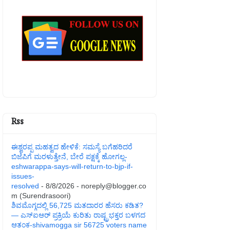
Rss
ಈಶ್ವರಪ್ಪ ಮಹತ್ವದ ಹೇಳಿಕೆ: ಸಮಸ್ಯೆ ಬಗೆಹರಿದರೆ
ಬಿಜೆಪಿಗೆ ಮರಳುತ್ತೇನೆ, ಬೇರೆ ಪಕ್ಷಕ್ಕೆ ಹೋಗಲ್ಲ-
eshwarappa-says-will-return-to-bjp-if-
issues-
resolved
- 8/8/2026
- noreply@blogger.co
m (Surendrasoori)
ಶಿವಮೊಗ್ಗದಲ್ಲಿ 56,725 ಮತದಾರರ ಹೆಸರು ಕಡಿತ?
— ಎಸ್‌ಐಆರ್‌ ಪ್ರಕ್ರಿಯೆ ಕುರಿತು ರಾಷ್ಟ್ರಭಕ್ತರ ಬಳಗದ
ಆತಂಕ-shivamogga sir 56725 voters name