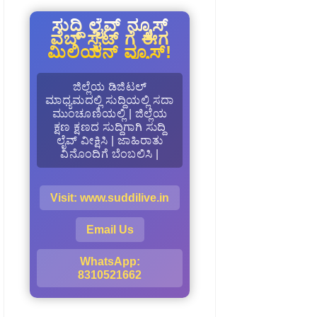
ಸುದ್ದಿ ಲೈವ್ ನ್ಯೂಸ್
ವೆಬ್ ಸೈಟ್ ಗೆ ಈಗ
ಮಿಲಿಯನ್ ವ್ಯೂಸ್!
ಜಿಲ್ಲೆಯ ಡಿಜಿಟಲ್
ಮಾಧ್ಯಮದಲ್ಲಿ ಸುದ್ದಿಯಲ್ಲಿ ಸದಾ
ಮುಂಚೂಣಿಯಲ್ಲಿ | ಜಿಲ್ಲೆಯ
ಕ್ಷಣ ಕ್ಷಣದ ಸುದ್ದಿಗಾಗಿ ಸುದ್ದಿ
ಲೈವ್ ವೀಕ್ಷಿಸಿ | ಜಾಹಿರಾತು
ವಿನೊಂದಿಗೆ ಬೆಂಬಲಿಸಿ |
Visit: www.suddilive.in
Email Us
WhatsApp:
8310521662