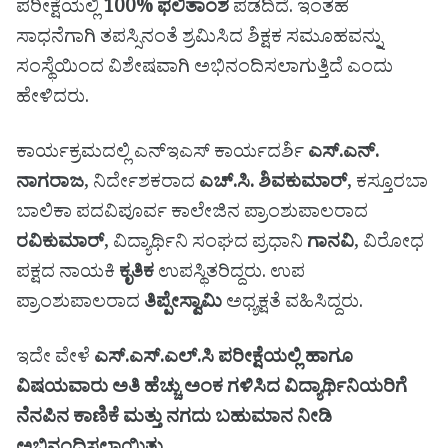
ಪರೀಕ್ಷೆಯಲ್ಲಿ
100% ಫಲಿತಾಂಶ
ಪಡೆದಿದೆ. ಇಂತಹ
ಸಾಧನೆಗಾಗಿ ತಪಸ್ಸಿನಂತೆ ಶ್ರಮಿಸಿದ ಶಿಕ್ಷಕ ಸಮೂಹವನ್ನು
ಸಂಸ್ಥೆಯಿಂದ ವಿಶೇಷವಾಗಿ ಅಭಿನಂದಿಸಲಾಗುತ್ತಿದೆ ಎಂದು
ಹೇಳಿದರು.
ಕಾರ್ಯಕ್ರಮದಲ್ಲಿ ಎನ್‌ಇಎಸ್ ಕಾರ್ಯದರ್ಶಿ
ಎಸ್.ಎನ್.
ನಾಗರಾಜ
, ನಿರ್ದೇಶಕರಾದ
ಎಚ್.ಸಿ. ಶಿವಕುಮಾರ್
, ಕಸ್ತೂರಬಾ
ಬಾಲಿಕಾ ಪದವಿಪೂರ್ವ ಕಾಲೇಜಿನ ಪ್ರಾಂಶುಪಾಲರಾದ
ರವಿಕುಮಾರ್
, ವಿದ್ಯಾರ್ಥಿನಿ ಸಂಘದ ಪ್ರಧಾನಿ
ಗಾನವಿ
, ವಿರೋಧ
ಪಕ್ಷದ ನಾಯಕಿ
ಕೃತಿಕ
ಉಪಸ್ಥಿತರಿದ್ದರು. ಉಪ
ಪ್ರಾಂಶುಪಾಲರಾದ
ತಿಪ್ಪೇಸ್ವಾಮಿ
ಅಧ್ಯಕ್ಷತೆ ವಹಿಸಿದ್ದರು.
ಇದೇ ವೇಳೆ
ಎಸ್.ಎಸ್.ಎಲ್.ಸಿ ಪರೀಕ್ಷೆಯಲ್ಲಿ ಹಾಗೂ
ವಿಷಯವಾರು ಅತಿ ಹೆಚ್ಚು ಅಂಕ ಗಳಿಸಿದ ವಿದ್ಯಾರ್ಥಿನಿಯರಿಗೆ
ನೆನಪಿನ ಕಾಣಿಕೆ ಮತ್ತು ನಗದು ಬಹುಮಾನ ನೀಡಿ