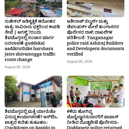
ಗುಡೇಕಲ್ ಆಡಿಕೃತ್ತಿಕೆ ಹರೋಹರ
ಆಶೀರಾಜ್ ಬಿಲ್ಡರ್ಸ್ ಮತ್ತು
ಜಾತ್ರೆ: ಸಾವಿರಾರು ಭಕ್ತರಿಂದ ಕಾವಡಿ
ಡೆವಲಪರ್ಸ್ ಮೇಲೆ ತುಂಗಾನಗರ
ಸೇವೆ | ಆಗಸ್ಟ್ 7ರಂದು
ಪೊಲೀಸರ ದಾಳಿ; ದಾಖಲೆಗಳ
ಶಿವಮೊಗ್ಗದಲ್ಲಿ ಸಂಚಾರ ಮಾರ್ಗ
ಪರಿಶೀಲನೆ- Tunganagar
ಬದಲಾವಣೆ-guddekal
police raid Ashiraj Builders
aadikruthike harohara
and Developers; documents
jatre shivamogga traffic
verified
route change
August 06, 2026
August 06, 2026
ಶಿವಮೊಗ್ಗದಲ್ಲಿ ಮತ್ತೆ ರ್ಯಾಪಿಡೊ
ಕಳೆದು ಹೋಗಿದ್ದ
ವಿರುದ್ಧ ಕಾರ್ಯಾಚರಣೆ? ಆರ್‌ಟಿಒ
ಮೊಬೈಲ್ವಾರಸುದಾರರಿಗೆ ವಾಪಾಸ್
ಪಾತ್ರದ ಕುರಿತು ಕುತೂಹಲ-
ನೀಡಿದ ದೊಡ್ಡಪೇಟೆ ಪೊಲೀಸರು-
Crackdown on Rapido in
Doddapete police returned