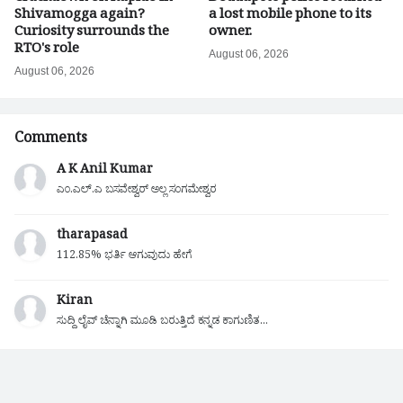
Shivamogga again?
a lost mobile phone to its
Curiosity surrounds the
owner.
RTO's role
August 06, 2026
August 06, 2026
Comments
A K Anil Kumar
ಎಂ.ಎಲ್.ಎ ಬಸವೇಶ್ವರ್ ಅಲ್ಲ ಸಂಗಮೇಶ್ವರ
tharapasad
112.85% ಭರ್ತಿ ಆಗುವುದು ಹೇಗೆ
Kiran
ಸುದ್ದಿ ಲೈವ್ ಚೆನ್ನಾಗಿ ಮೂಡಿ ಬರುತ್ತಿದೆ ಕನ್ನಡ ಕಾಗುಣಿತ...