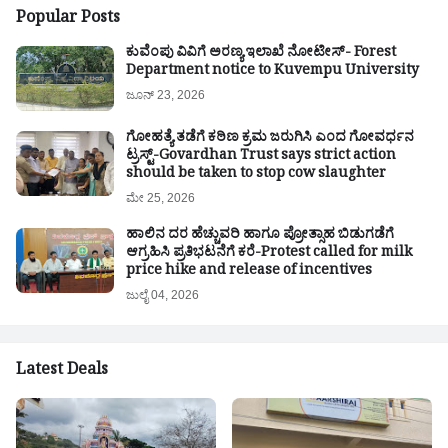
Popular Posts
ಕುವೆಂಪು ವಿವಿಗೆ ಅರಣ್ಯ ಇಲಾಖೆ ನೋಟೀಸ್- Forest
Department notice to Kuvempu University
ಜೂನ್ 23, 2026
ಗೋಹತ್ಯೆ ತಡೆಗೆ ಕಠಿಣ ಕ್ರಮ ಜರುಗಿಸಿ ಎಂದ ಗೋವರ್ಧನ
ಟ್ರಸ್ಟ್-Govardhan Trust says strict action
should be taken to stop cow slaughter
ಮೇ 25, 2026
ಹಾಲಿನ ದರ ಹೆಚ್ಚುವರಿ ಹಾಗೂ ಪ್ರೋತ್ಸಾಹ ಬಿಡುಗಡೆಗೆ
ಆಗ್ರಹಿಸಿ ಪ್ರತಿಭಟನೆಗೆ ಕರೆ-Protest called for milk
price hike and release of incentives
ಜುಲೈ 04, 2026
Latest Deals