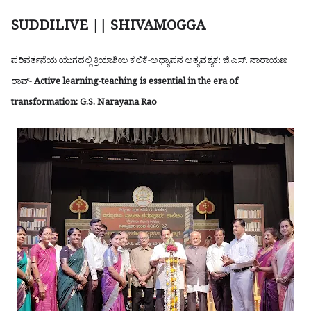
SUDDILIVE || SHIVAMOGGA
ಪರಿವರ್ತನೆಯ ಯುಗದಲ್ಲಿ ಕ್ರಿಯಾಶೀಲ ಕಲಿಕೆ-ಅಧ್ಯಾಪನ ಅತ್ಯವಶ್ಯಕ: ಜಿ.ಎಸ್. ನಾರಾಯಣ
ರಾವ್-
Active learning-teaching is essential in the era of
transformation: G.S. Narayana Rao