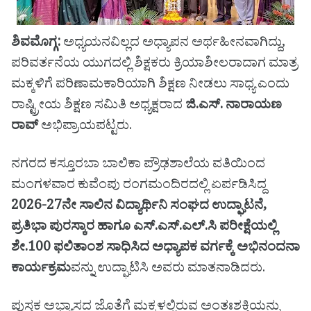
ಶಿವಮೊಗ್ಗ:
ಅಧ್ಯಯನವಿಲ್ಲದ ಅಧ್ಯಾಪನ ಅರ್ಥಹೀನವಾಗಿದ್ದು,
ಪರಿವರ್ತನೆಯ ಯುಗದಲ್ಲಿ ಶಿಕ್ಷಕರು ಕ್ರಿಯಾಶೀಲರಾದಾಗ ಮಾತ್ರ
ಮಕ್ಕಳಿಗೆ ಪರಿಣಾಮಕಾರಿಯಾಗಿ ಶಿಕ್ಷಣ ನೀಡಲು ಸಾಧ್ಯ ಎಂದು
ರಾಷ್ಟ್ರೀಯ ಶಿಕ್ಷಣ ಸಮಿತಿ ಅಧ್ಯಕ್ಷರಾದ
ಜಿ.ಎಸ್. ನಾರಾಯಣ
ರಾವ್
ಅಭಿಪ್ರಾಯಪಟ್ಟರು.
ನಗರದ ಕಸ್ತೂರಬಾ ಬಾಲಿಕಾ ಪ್ರೌಢಶಾಲೆಯ ವತಿಯಿಂದ
ಮಂಗಳವಾರ ಕುವೆಂಪು ರಂಗಮಂದಿರದಲ್ಲಿ ಏರ್ಪಡಿಸಿದ್ದ
2026-27ನೇ ಸಾಲಿನ ವಿದ್ಯಾರ್ಥಿನಿ ಸಂಘದ ಉದ್ಘಾಟನೆ,
ಪ್ರತಿಭಾ ಪುರಸ್ಕಾರ ಹಾಗೂ ಎಸ್.ಎಸ್.ಎಲ್.ಸಿ ಪರೀಕ್ಷೆಯಲ್ಲಿ
ಶೇ.100 ಫಲಿತಾಂಶ ಸಾಧಿಸಿದ ಅಧ್ಯಾಪಕ ವರ್ಗಕ್ಕೆ ಅಭಿನಂದನಾ
ಕಾರ್ಯಕ್ರಮ
ವನ್ನು ಉದ್ಘಾಟಿಸಿ ಅವರು ಮಾತನಾಡಿದರು.
ಪುಸ್ತಕ ಅಭ್ಯಾಸದ ಜೊತೆಗೆ ಮಕ್ಕಳಲ್ಲಿರುವ ಅಂತಃಶಕ್ತಿಯನ್ನು