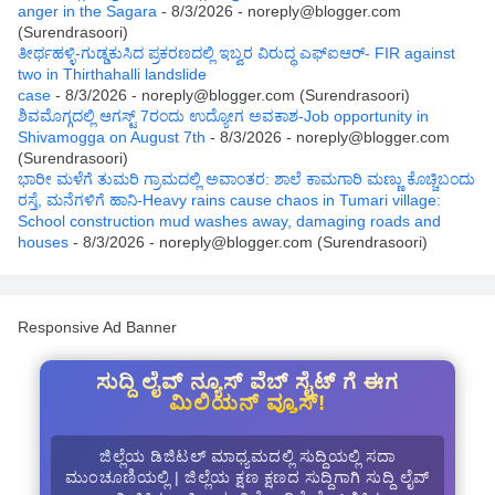
anger in the Sagara
- 8/3/2026
- noreply@blogger.com
(Surendrasoori)
ತೀರ್ಥಹಳ್ಳಿ-ಗುಡ್ಡಕುಸಿದ ಪ್ರಕರಣದಲ್ಲಿ ಇಬ್ವರ ವಿರುದ್ಧ ಎಫ್ಐಆರ್- FIR against
two in Thirthahalli landslide
case
- 8/3/2026
- noreply@blogger.com (Surendrasoori)
ಶಿವಮೊಗ್ಗದಲ್ಲಿ ಆಗಸ್ಟ್ 7ರಂದು ಉದ್ಯೋಗ ಅವಕಾಶ-Job opportunity in
Shivamogga on August 7th
- 8/3/2026
- noreply@blogger.com
(Surendrasoori)
ಭಾರೀ ಮಳೆಗೆ ತುಮರಿ ಗ್ರಾಮದಲ್ಲಿ ಅವಾಂತರ: ಶಾಲೆ ಕಾಮಗಾರಿ ಮಣ್ಣು ಕೊಚ್ಚಿಬಂದು
ರಸ್ತೆ, ಮನೆಗಳಿಗೆ ಹಾನಿ-Heavy rains cause chaos in Tumari village:
School construction mud washes away, damaging roads and
houses
- 8/3/2026
- noreply@blogger.com (Surendrasoori)
Responsive Ad Banner
ಸುದ್ದಿ ಲೈವ್ ನ್ಯೂಸ್ ವೆಬ್ ಸೈಟ್ ಗೆ ಈಗ
ಮಿಲಿಯನ್ ವ್ಯೂಸ್!
ಜಿಲ್ಲೆಯ ಡಿಜಿಟಲ್ ಮಾಧ್ಯಮದಲ್ಲಿ ಸುದ್ದಿಯಲ್ಲಿ ಸದಾ
ಮುಂಚೂಣಿಯಲ್ಲಿ | ಜಿಲ್ಲೆಯ ಕ್ಷಣ ಕ್ಷಣದ ಸುದ್ದಿಗಾಗಿ ಸುದ್ದಿ ಲೈವ್