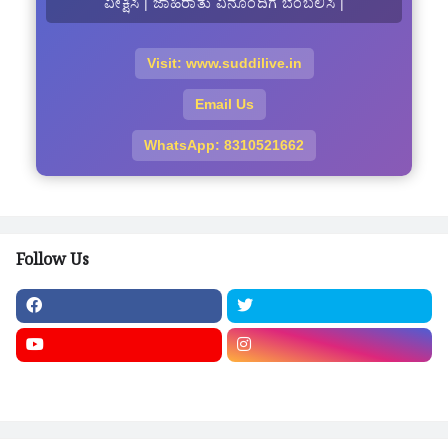
ವೀಕ್ಷಿಸಿ | ಜಾಹಿರಾತು ವಿನೊಂದಿಗೆ ಬೆಂಬಲಿಸಿ |
Visit: www.suddilive.in
Email Us
WhatsApp: 8310521662
Follow Us