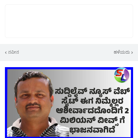
ನವೀನ
ಹಳೆಯದು