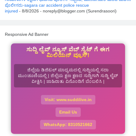
ಪೊಲೀಸರು-sagara car accident police rescue
injured
- 8/8/2026
- noreply@blogger.com (Surendrasoori)
Responsive Ad Banner
ಸುದ್ದಿ ಲೈವ್ ನ್ಯೂಸ್ ವೆಬ್ ಸೈಟ್ ಗೆ ಈಗ
ಮಿಲಿಯನ್ ವ್ಯೂಸ್!
ಜಿಲ್ಲೆಯ ಡಿಜಿಟಲ್ ಮಾಧ್ಯಮದಲ್ಲಿ ಸುದ್ದಿಯಲ್ಲಿ ಸದಾ
ಮುಂಚೂಣಿಯಲ್ಲಿ | ಜಿಲ್ಲೆಯ ಕ್ಷಣ ಕ್ಷಣದ ಸುದ್ದಿಗಾಗಿ ಸುದ್ದಿ ಲೈವ್
ವೀಕ್ಷಿಸಿ | ಜಾಹಿರಾತು ವಿನೊಂದಿಗೆ ಬೆಂಬಲಿಸಿ |
Visit: www.suddilive.in
Email Us
WhatsApp: 8310521662