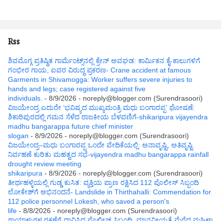
Rss
ಶಿವಮೊಗ್ಗ ಪ್ರತಿಷ್ಥಿತ ಗಾರ್ಮೆಂಟ್ಸ್‌ನಲ್ಲಿ ಕ್ರೇನ್ ಅವಘಡ: ಕಾರ್ಮಿಕನ ಕೈ-ಕಾಲುಗಳಿಗೆ
ಗಂಭೀರ ಗಾಯ, ಐವರ ವಿರುದ್ಧ ಪ್ರಕರಣ- Crane accident at famous
Garments in Shivamogga: Worker suffers severe injuries to
hands and legs; case registered against five
individuals.
- 8/9/2026
- noreply@blogger.com (Surendrasoori)
ವಿಜಯೇಂದ್ರ ಎದುರೇ ‘ಭವಿಷ್ಯದ ಮುಖ್ಯಮಂತ್ರಿ ಮಧು ಬಂಗಾರಪ್ಪ’ ಘೋಷಣೆ:
ಶಿಕಾರಿಪುರದಲ್ಲಿ ಗಮನ ಸೆಳೆದ ರಾಜಕೀಯ ಬೆಳವಣಿಗೆ-shikaripura vijayendra
madhu bangarappa future chief minister
slogan
- 8/9/2026
- noreply@blogger.com (Surendrasoori)
ವಿಜಯೇಂದ್ರ–ಮಧು ಬಂಗಾರಪ್ಪ ಒಂದೇ ವೇದಿಕೆಯಲ್ಲಿ: ಅನಾವೃಷ್ಟಿ, ಅತಿವೃಷ್ಟಿ
ನಿರ್ವಹಣೆ ಕುರಿತು ಮಹತ್ವದ ಸಭೆ-vijayendra madhu bangarappa rainfall
drought review meeting
shikaripura
- 8/9/2026
- noreply@blogger.com (Surendrasoori)
ತೀರ್ಥಹಳ್ಳಿಯಲ್ಲಿ ಗುಡ್ಡ ಕುಸಿತ: ವ್ಯಕ್ತಿಯ ಪ್ರಾಣ ರಕ್ಷಿಸಿದ 112 ಪೊಲೀಸ್ ಸಿಬ್ಬಂದಿ
ಲೋಕೇಶ್‌ಗೆ ಅಭಿನಂದನೆ- Landslide in Thirthahalli: Commendation for
112 police personnel Lokesh, who saved a person's
life
- 8/8/2026
- noreply@blogger.com (Surendrasoori)
ಗಾಯಾಳುಗಳ ರಕ್ಷಣೆಗೆ ಧಾವಿಸಿದ ಪೊಲೀಸ್ ಸಿಬ್ಬಂದಿ, ಮಾನವೀಯತೆ ಮೆರೆದ ಮಹಿಳಾ