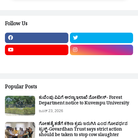
Follow Us
Popular Posts
ಕುವೆಂಪು ವಿವಿಗೆ ಅರಣ್ಯ ಇಲಾಖೆ ನೋಟೀಸ್- Forest
Department notice to Kuvempu University
ಜೂನ್ 23, 2026
ಗೋಹತ್ಯೆ ತಡೆಗೆ ಕಠಿಣ ಕ್ರಮ ಜರುಗಿಸಿ ಎಂದ ಗೋವರ್ಧನ
ಟ್ರಸ್ಟ್-Govardhan Trust says strict action
should be taken to stop cow slaughter