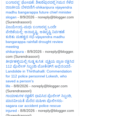
ಬಂಗಾರಪ್ಪ’ ಘೋಷಣೆ: ಶಿಕಾರಿಪುರದಲ್ಲಿ ಗಮನ ಸೆಳೆದ
ರಾಜಕೀಯ ಬೆಳವಣಿಗೆ-shikaripura vijayendra
madhu bangarappa future chief minister
slogan
- 8/9/2026
- noreply@blogger.com
(Surendrasoori)
ವಿಜಯೇಂದ್ರ–ಮಧು ಬಂಗಾರಪ್ಪ ಒಂದೇ
ವೇದಿಕೆಯಲ್ಲಿ: ಅನಾವೃಷ್ಟಿ, ಅತಿವೃಷ್ಟಿ ನಿರ್ವಹಣೆ
ಕುರಿತು ಮಹತ್ವದ ಸಭೆ-vijayendra madhu
bangarappa rainfall drought review
meeting
shikaripura
- 8/9/2026
- noreply@blogger.
com (Surendrasoori)
ತೀರ್ಥಹಳ್ಳಿಯಲ್ಲಿ ಗುಡ್ಡ ಕುಸಿತ: ವ್ಯಕ್ತಿಯ ಪ್ರಾಣ ರಕ್ಷಿಸಿದ
112 ಪೊಲೀಸ್ ಸಿಬ್ಬಂದಿ ಲೋಕೇಶ್‌ಗೆ ಅಭಿನಂದನೆ-
Landslide in Thirthahalli: Commendation
for 112 police personnel Lokesh, who
saved a person's
life
- 8/8/2026
- noreply@blogger.com
(Surendrasoori)
ಗಾಯಾಳುಗಳ ರಕ್ಷಣೆಗೆ ಧಾವಿಸಿದ ಪೊಲೀಸ್ ಸಿಬ್ಬಂದಿ,
ಮಾನವೀಯತೆ ಮೆರೆದ ಮಹಿಳಾ ಪೊಲೀಸರು-
sagara car accident police rescue
injured
- 8/8/2026
- noreply@blogger.com
(Surendrasoori)