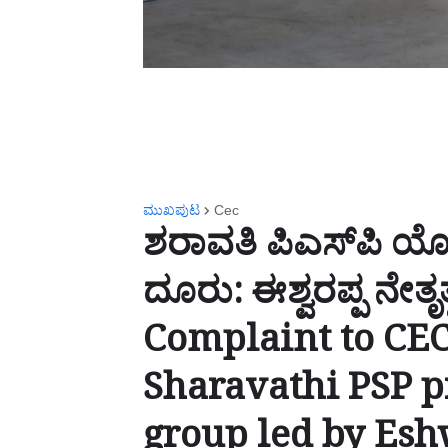
ಮುಖಪುಟ
Cec
ಶರಾವತಿ ಪಿಎಸ್‌ಪಿ ಯೋಜ
ದೂರು: ಈಶ್ವರಪ್ಪ ನೇತೃತ್
Complaint to CE
Sharavathi PSP pr
group led by Esh