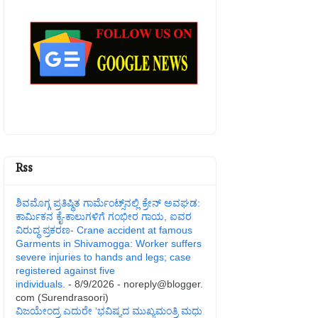
Rss
ಶಿವಮೊಗ್ಗ ಪ್ರತಿಷ್ಥಿತ ಗಾರ್ಮೆಂಟ್ಸ್‌ನಲ್ಲಿ ಕ್ರೇನ್ ಅವಘಡ:
ಕಾರ್ಮಿಕನ ಕೈ-ಕಾಲುಗಳಿಗೆ ಗಂಭೀರ ಗಾಯ, ಐವರ
ವಿರುದ್ಧ ಪ್ರಕರಣ- Crane accident at famous
Garments in Shivamogga: Worker suffers
severe injuries to hands and legs; case
registered against five
individuals.
- 8/9/2026
- noreply@blogger.
com (Surendrasoori)
ವಿಜಯೇಂದ್ರ ಎದುರೇ ‘ಭವಿಷ್ಯದ ಮುಖ್ಯಮಂತ್ರಿ ಮಧು