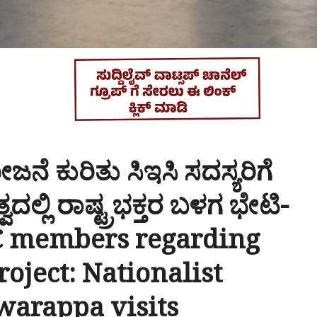
ನೆ ಕುರಿತು ಸಿಇಸಿ ಸದಸ್ಯರಿಗೆ
ವದಲ್ಲಿ ರಾಷ್ಟ್ರಭಕ್ತರ ಬಳಗ ಭೇಟಿ-
C members regarding
oject: Nationalist
warappa visits