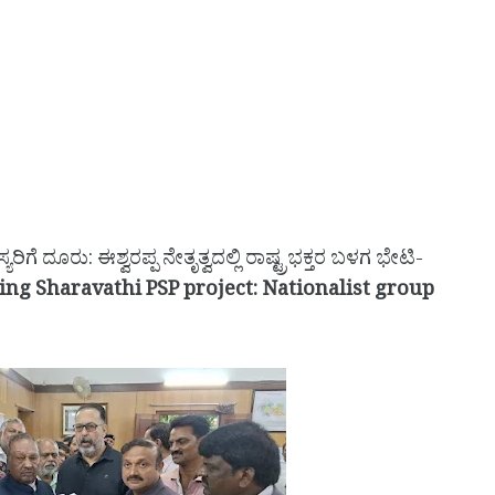
ಗೆ ದೂರು: ಈಶ್ವರಪ್ಪ ನೇತೃತ್ವದಲ್ಲಿ ರಾಷ್ಟ್ರಭಕ್ತರ ಬಳಗ ಭೇಟಿ-
g Sharavathi PSP project: Nationalist group