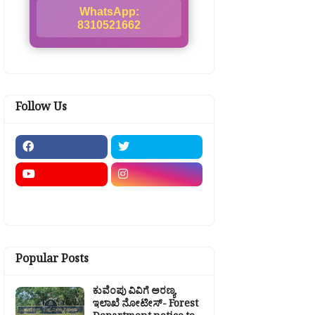
WhatsApp:
8310521662
Follow Us
Popular Posts
ಕುವೆಂಪು ವಿವಿಗೆ ಅರಣ್ಯ
ಇಲಾಖೆ ನೋಟೀಸ್- Forest