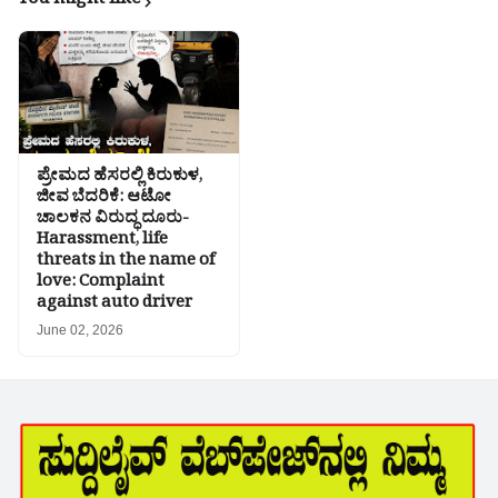
You might like
ಪ್ರೇಮದ ಹೆಸರಲ್ಲಿ ಕಿರುಕುಳ,
ಜೀವ ಬೆದರಿಕೆ: ಆಟೋ
ಚಾಲಕನ ವಿರುದ್ಧ ದೂರು-
Harassment, life
threats in the name of
love: Complaint
against auto driver
June 02, 2026