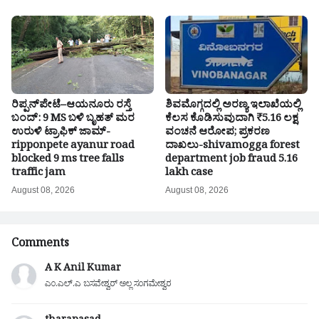
ರಿಪ್ಪನ್‌ಪೇಟೆ–ಆಯನೂರು ರಸ್ತೆ
ಶಿವಮೊಗ್ಗದಲ್ಲಿ ಅರಣ್ಯ ಇಲಾಖೆಯಲ್ಲಿ
ಬಂದ್: 9 MS ಬಳಿ ಬೃಹತ್ ಮರ
ಕೆಲಸ ಕೊಡಿಸುವುದಾಗಿ ₹5.16 ಲಕ್ಷ
ಉರುಳಿ ಟ್ರಾಫಿಕ್ ಜಾಮ್-
ವಂಚನೆ ಆರೋಪ; ಪ್ರಕರಣ
ripponpete ayanur road
ದಾಖಲು-shivamogga forest
blocked 9 ms tree falls
department job fraud 5.16
traffic jam
lakh case
August 08, 2026
August 08, 2026
Comments
A K Anil Kumar
ಎಂ.ಎಲ್.ಎ ಬಸವೇಶ್ವರ್ ಅಲ್ಲ ಸಂಗಮೇಶ್ವರ