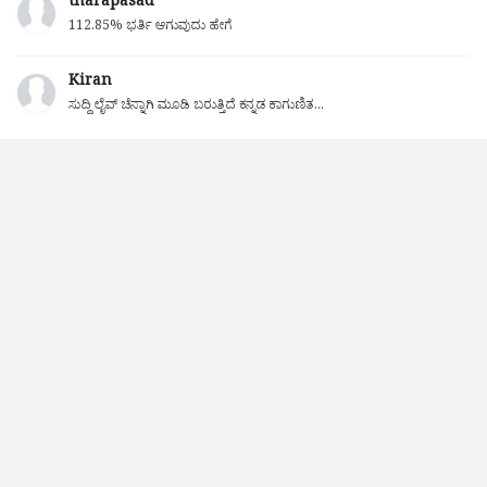
tharapasad
112.85% ಭರ್ತಿ ಆಗುವುದು ಹೇಗೆ
Kiran
ಸುದ್ದಿ ಲೈವ್ ಚೆನ್ನಾಗಿ ಮೂಡಿ ಬರುತ್ತಿದೆ ಕನ್ನಡ ಕಾಗುಣಿತ...