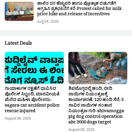
ಹಾಲಿನ ದರ ಹೆಚ್ಚುವರಿ ಹಾಗೂ ಪ್ರೋತ್ಸಾಹ ಬಿಡುಗಡೆಗೆ
ಆಗ್ರಹಿಸಿ ಪ್ರತಿಭಟನೆಗೆ ಕರೆ-Protest called for milk
price hike and release of incentives
ಜುಲೈ 04, 2026
Latest Deals
ಗಾಯಾಳುಗಳ ರಕ್ಷಣೆಗೆ ಧಾವಿಸಿದ
ಶಿವಮೊಗ್ಗದಲ್ಲಿ ಹಂದಿ, ಬೀದಿ
ಪೊಲೀಸ್ ಸಿಬ್ಬಂದಿ, ಮಾನವೀಯತೆ
ನಾಯಿಗಳ ನಿಯಂತ್ರಣಕ್ಕೆ
ಮೆರೆದ ಮಹಿಳಾ ಪೊಲೀಸರು-
ಕಾರ್ಯಾಚರಣೆ: 120 ಹಂದಿ ಸೆರೆ, 3
sagara car accident police
ಸಾವಿರ ನಾಯಿಗಳ ಸಂತಾನ
rescue injured
ನಿಯಂತ್ರಣ ಗುರಿ-shivamogga
pig dog control operation
August 08, 2026
abc 3000 dogs target
August 08, 2026