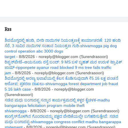
Rss
ಶಿವಮೊಗ್ಗದಲ್ಲಿ ಹಂದಿ, ಬೀದಿ ನಾಯಿಗಳ ನಿಯಂತ್ರಣಕ್ಕೆ ಕಾರ್ಯಾಚರಣೆ: 120 ಹಂದಿ
ಸೆರೆ, 3 ಸಾವಿರ ನಾಯಿಗಳ ಸಂತಾನ ನಿಯಂತ್ರಣ ಗುರಿ-shivamogga pig dog
control operation abc 3000 dogs
target
- 8/8/2026
- noreply@blogger.com (Surendrasoori)
ರಿಪ್ಪನ್‌ಪೇಟೆ–ಆಯನೂರು ರಸ್ತೆ ಬಂದ್: 9 MS ಬಳಿ ಬೃಹತ್ ಮರ ಉರುಳಿ ಟ್ರಾಫಿಕ್
ಜಾಮ್-ripponpete ayanur road blocked 9 ms tree falls traffic
jam
- 8/8/2026
- noreply@blogger.com (Surendrasoori)
ಶಿವಮೊಗ್ಗದಲ್ಲಿ ಅರಣ್ಯ ಇಲಾಖೆಯಲ್ಲಿ ಕೆಲಸ ಕೊಡಿಸುವುದಾಗಿ ₹5.16 ಲಕ್ಷ ವಂಚನೆ
ಆರೋಪ; ಪ್ರಕರಣ ದಾಖಲು-shivamogga forest department job fraud
5.16 lakh case
- 8/8/2026
- noreply@blogger.com
(Surendrasoori)
ಸಚಿವ ಮಧು ಬಂಗಾರಪ್ಪ ಸನ್ಮಾನ ಕಾರ್ಯಕ್ರಮದಲ್ಲಿ ಕಳ್ಳರ ಕೈಚಳಕ-madhu
bangarappa felicitation program mobile theft
shivamogga
- 8/8/2026
- noreply@blogger.com (Surendrasoori)
ಕಾಂಗ್ರೆಸ್‌ನೊಳಗಿನ ಗೊಂದಲವನ್ನು ಪಕ್ಷದ ವೇದಿಕೆಯಲ್ಲೇ ಬಗೆಹರಿಸುತ್ತೇವೆ: ಸಚಿವ
ಮಧು ಬಂಗಾರಪ್ಪ-shivamogga congress conflict madhu bangarappa
statement
- 8/8/2026
- noreply@blogger.com (Surendrasoori)