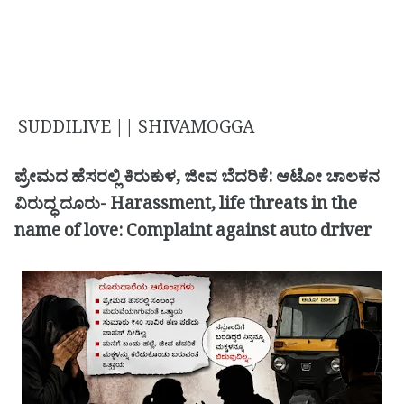
SUDDILIVE || SHIVAMOGGA
ಪ್ರೇಮದ ಹೆಸರಲ್ಲಿ ಕಿರುಕುಳ, ಜೀವ ಬೆದರಿಕೆ: ಆಟೋ ಚಾಲಕನ
ವಿರುದ್ಧ ದೂರು- Harassment, life threats in the
name of love: Complaint against auto driver