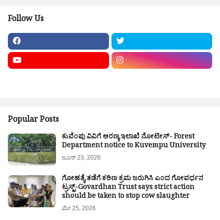
Follow Us
Popular Posts
ಕುವೆಂಪು ವಿವಿಗೆ ಅರಣ್ಯ ಇಲಾಖೆ ನೋಟೀಸ್- Forest
Department notice to Kuvempu University
ಜೂನ್ 23, 2026
ಗೋಹತ್ಯೆ ತಡೆಗೆ ಕಠಿಣ ಕ್ರಮ ಜರುಗಿಸಿ ಎಂದ ಗೋವರ್ಧನ
ಟ್ರಸ್ಟ್-Govardhan Trust says strict action
should be taken to stop cow slaughter
ಮೇ 25, 2026