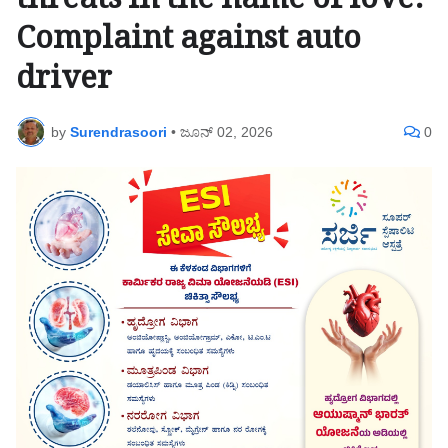
threats in the name of love:
Complaint against auto
driver
by
Surendrasoori
•
ಜೂನ್ 02, 2026
0