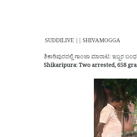
SUDDILIVE || SHIVAMOGGA
ಶಿಕಾರಿಪುರದಲ್ಲಿ ಗಾಂಜಾ ಮಾರಾಟ: ಇಬ್ಬರ ಬಂಧ
Shikaripura: Two arrested, 658 gr