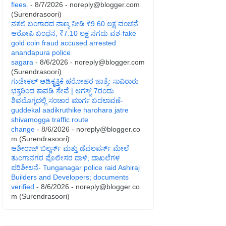
flees.
- 8/7/2026
- noreply@blogger.com
(Surendrasoori)
ನಕಲಿ ಬಂಗಾರದ ನಾಣ್ಯ ನೀಡಿ ₹9.60 ಲಕ್ಷ ವಂಚನೆ:
ಆರೋಪಿ ಬಂಧನ, ₹7.10 ಲಕ್ಷ ನಗದು ವಶ-fake
gold coin fraud accused arrested
anandapura police
sagara
- 8/6/2026
- noreply@blogger.com
(Surendrasoori)
ಗುಡೇಕಲ್ ಆಡಿಕೃತ್ತಿಕೆ ಹರೋಹರ ಜಾತ್ರೆ: ಸಾವಿರಾರು
ಭಕ್ತರಿಂದ ಕಾವಡಿ ಸೇವೆ | ಆಗಸ್ಟ್ 7ರಂದು
ಶಿವಮೊಗ್ಗದಲ್ಲಿ ಸಂಚಾರ ಮಾರ್ಗ ಬದಲಾವಣೆ-
guddekal aadikruthike harohara jatre
shivamogga traffic route
change
- 8/6/2026
- noreply@blogger.co
m (Surendrasoori)
ಆಶೀರಾಜ್ ಬಿಲ್ಡರ್ಸ್ ಮತ್ತು ಡೆವಲಪರ್ಸ್ ಮೇಲೆ
ತುಂಗಾನಗರ ಪೊಲೀಸರ ದಾಳಿ; ದಾಖಲೆಗಳ
ಪರಿಶೀಲನೆ- Tunganagar police raid Ashiraj
Builders and Developers; documents
verified
- 8/6/2026
- noreply@blogger.co
m (Surendrasoori)