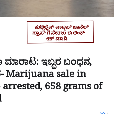
ಂಜಾ ಮಾರಾಟ: ಇಬ್ಬರ ಬಂಧನ,
ಶ- Marijuana sale in
 arrested, 658 grams of
d
0