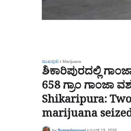
ಮುಖಪುಟ
Marijuana
ಶಿಕಾರಿಪುರದಲ್ಲಿ ಗಾ
658 ಗ್ರಾಂ ಗಾಂಜಾ ವ
Shikaripura: Two
marijuana seize
by
Surendrasoori
•
ಜೂನ್ 19, 2026