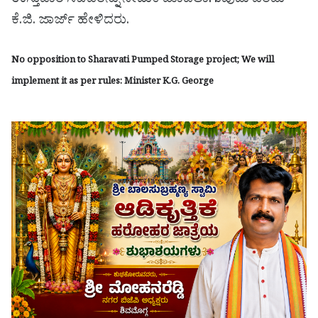
ಉಸ್ತುವಾರಿ ಸಚಿವರನ್ನು ನೇಮಕ ಮಾಡಲಾಗುವುದು ಎಂದು
ಕೆ.ಜಿ. ಜಾರ್ಜ್ ಹೇಳಿದರು.
No opposition to Sharavati Pumped Storage project; We will
implement it as per rules: Minister K.G. George