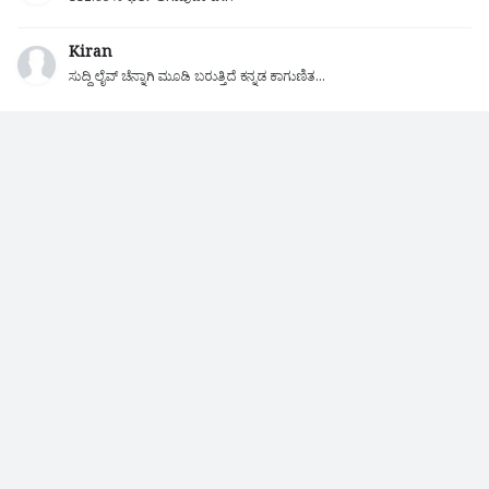
Kiran
ಸುದ್ದಿ ಲೈವ್ ಚೆನ್ನಾಗಿ ಮೂಡಿ ಬರುತ್ತಿದೆ ಕನ್ನಡ ಕಾಗುಣಿತ...