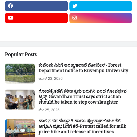
Popular Posts
ಕುವೆಂಪು ವಿವಿಗೆ ಅರಣ್ಯ ಇಲಾಖೆ ನೋಟೀಸ್- Forest
Department notice to Kuvempu University
ಜೂನ್ 23, 2026
ಗೋಹತ್ಯೆ ತಡೆಗೆ ಕಠಿಣ ಕ್ರಮ ಜರುಗಿಸಿ ಎಂದ ಗೋವರ್ಧನ
ಟ್ರಸ್ಟ್-Govardhan Trust says strict action
should be taken to stop cow slaughter
ಮೇ 25, 2026
ಹಾಲಿನ ದರ ಹೆಚ್ಚುವರಿ ಹಾಗೂ ಪ್ರೋತ್ಸಾಹ ಬಿಡುಗಡೆಗೆ
ಆಗ್ರಹಿಸಿ ಪ್ರತಿಭಟನೆಗೆ ಕರೆ-Protest called for milk
price hike and release of incentives