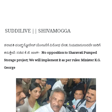
SUDDILIVE || SHIVAMOGGA
ಶರಾವತಿ ಪಂಪ್ಡ್ ಸ್ಟೋರೇಜ್ ಯೋಜನೆಗೆ ವಿರೋಧ ಬೇಡ; ನಿಯಮಾನುಸಾರವೇ ಜಾರಿಗೆ
ತರುತ್ತೇವೆ: ಸಚಿವ ಕೆ.ಜಿ. ಜಾರ್ಜ್-
No opposition to Sharavati Pumped
Storage project; We will implement it as per rules: Minister K.G.
George