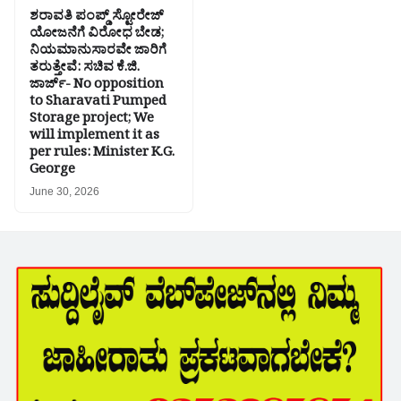
ಶರಾವತಿ ಪಂಪ್ಡ್ ಸ್ಟೋರೇಜ್
ಯೋಜನೆಗೆ ವಿರೋಧ ಬೇಡ;
ನಿಯಮಾನುಸಾರವೇ ಜಾರಿಗೆ
ತರುತ್ತೇವೆ: ಸಚಿವ ಕೆ.ಜಿ.
ಜಾರ್ಜ್- No opposition
to Sharavati Pumped
Storage project; We
will implement it as
per rules: Minister K.G.
George
June 30, 2026