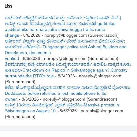
Rss
ಗುಡೇಕಲ್ ಆಡಿಕೃತ್ತಿಕೆ ಹರೋಹರ ಜಾತ್ರೆ: ಸಾವಿರಾರು ಭಕ್ತರಿಂದ ಕಾವಡಿ ಸೇವೆ |
ಆಗಸ್ಟ್ 7ರಂದು ಶಿವಮೊಗ್ಗದಲ್ಲಿ ಸಂಚಾರ ಮಾರ್ಗ ಬದಲಾವಣೆ-guddekal
aadikruthike harohara jatre shivamogga traffic route
change
- 8/6/2026
- noreply@blogger.com (Surendrasoori)
ಆಶೀರಾಜ್ ಬಿಲ್ಡರ್ಸ್ ಮತ್ತು ಡೆವಲಪರ್ಸ್ ಮೇಲೆ ತುಂಗಾನಗರ ಪೊಲೀಸರ ದಾಳಿ;
ದಾಖಲೆಗಳ ಪರಿಶೀಲನೆ- Tunganagar police raid Ashiraj Builders and
Developers; documents
verified
- 8/6/2026
- noreply@blogger.com (Surendrasoori)
ಶಿವಮೊಗ್ಗದಲ್ಲಿ ಮತ್ತೆ ರ್ಯಾಪಿಡೊ ವಿರುದ್ಧ ಕಾರ್ಯಾಚರಣೆ? ಆರ್‌ಟಿಒ ಪಾತ್ರದ ಕುರಿತು
ಕುತೂಹಲ-Crackdown on Rapido in Shivamogga again? Curiosity
surrounds the RTO's role
- 8/6/2026
- noreply@blogger.com
(Surendrasoori)
ಕಳೆದು ಹೋಗಿದ್ದ ಮೊಬೈಲ್ವಾರಸುದಾರರಿಗೆ ವಾಪಾಸ್ ನೀಡಿದ ದೊಡ್ಡಪೇಟೆ ಪೊಲೀಸರು-
Doddapete police returned a lost mobile phone to its
owner.
- 8/6/2026
- noreply@blogger.com (Surendrasoori)
ಆಗಸ್ಟ್‌ 10ರಂದು ಶಿವಮೊಗ್ಗದಲ್ಲಿ ಬೃಹತ್ ಪ್ರತಿಭಟನೆ-Massive protest in
Shivamogga on August 10
- 8/6/2026
- noreply@blogger.com
(Surendrasoori)