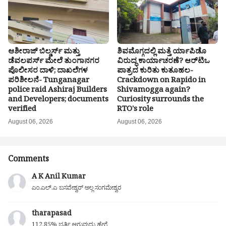
ಆಶೀರಾಜ್ ಬಿಲ್ಡರ್ಸ್ ಮತ್ತು
ಶಿವಮೊಗ್ಗದಲ್ಲಿ ಮತ್ತೆ ರ್ಯಾಪಿಡೊ
ಡೆವಲಪರ್ಸ್ ಮೇಲೆ ತುಂಗಾನಗರ
ವಿರುದ್ಧ ಕಾರ್ಯಾಚರಣೆ? ಆರ್‌ಟಿಒ
ಪೊಲೀಸರ ದಾಳಿ; ದಾಖಲೆಗಳ
ಪಾತ್ರದ ಕುರಿತು ಕುತೂಹಲ-
ಪರಿಶೀಲನೆ- Tunganagar
Crackdown on Rapido in
police raid Ashiraj Builders
Shivamogga again?
and Developers; documents
Curiosity surrounds the
verified
RTO's role
August 06, 2026
August 06, 2026
Comments
A K Anil Kumar
ಎಂ.ಎಲ್.ಎ ಬಸವೇಶ್ವರ್ ಅಲ್ಲ ಸಂಗಮೇಶ್ವರ
tharapasad
112.85% ಭರ್ತಿ ಆಗುವುದು ಹೇಗೆ