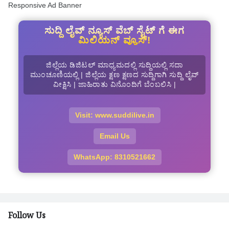
Responsive Ad Banner
ಸುದ್ದಿ ಲೈವ್ ನ್ಯೂಸ್ ವೆಬ್ ಸೈಟ್ ಗೆ ಈಗ
ಮಿಲಿಯನ್ ವ್ಯೂಸ್!
ಜಿಲ್ಲೆಯ ಡಿಜಿಟಲ್ ಮಾಧ್ಯಮದಲ್ಲಿ ಸುದ್ದಿಯಲ್ಲಿ ಸದಾ
ಮುಂಚೂಣಿಯಲ್ಲಿ | ಜಿಲ್ಲೆಯ ಕ್ಷಣ ಕ್ಷಣದ ಸುದ್ದಿಗಾಗಿ ಸುದ್ದಿ ಲೈವ್
ವೀಕ್ಷಿಸಿ | ಜಾಹಿರಾತು ವಿನೊಂದಿಗೆ ಬೆಂಬಲಿಸಿ |
Visit: www.suddilive.in
Email Us
WhatsApp: 8310521662
Follow Us