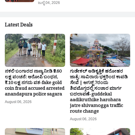
ಜುಲೈ 04, 2026
Latest Deals
ನಕಲಿ ಬಂಗಾರದ ನಾಣ್ಯ ನೀಡಿ ₹9.60
ಗುಡೇಕಲ್ ಆಡಿಕೃತ್ತಿಕೆ ಹರೋಹರ
ಲಕ್ಷ ವಂಚನೆ: ಆರೋಪಿ ಬಂಧನ,
ಜಾತ್ರೆ: ಸಾವಿರಾರು ಭಕ್ತರಿಂದ ಕಾವಡಿ
₹7.10 ಲಕ್ಷ ನಗದು ವಶ-fake gold
ಸೇವೆ | ಆಗಸ್ಟ್ 7ರಂದು
coin fraud accused arrested
ಶಿವಮೊಗ್ಗದಲ್ಲಿ ಸಂಚಾರ ಮಾರ್ಗ
anandapura police sagara
ಬದಲಾವಣೆ-guddekal
aadikruthike harohara
August 06, 2026
jatre shivamogga traffic
route change
August 06, 2026