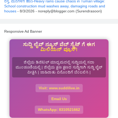
ರಸ್ತೆ, ಮನೆಗಳಿಗೆ ಹಾನಿ-Heavy rains cause chaos in Tumari village:
School construction mud washes away, damaging roads and
houses
- 8/3/2026
- noreply@blogger.com (Surendrasoori)
Responsive Ad Banner
ಸುದ್ದಿ ಲೈವ್ ನ್ಯೂಸ್ ವೆಬ್ ಸೈಟ್ ಗೆ ಈಗ
ಮಿಲಿಯನ್ ವ್ಯೂಸ್!
ಜಿಲ್ಲೆಯ ಡಿಜಿಟಲ್ ಮಾಧ್ಯಮದಲ್ಲಿ ಸುದ್ದಿಯಲ್ಲಿ ಸದಾ
ಮುಂಚೂಣಿಯಲ್ಲಿ | ಜಿಲ್ಲೆಯ ಕ್ಷಣ ಕ್ಷಣದ ಸುದ್ದಿಗಾಗಿ ಸುದ್ದಿ ಲೈವ್
ವೀಕ್ಷಿಸಿ | ಜಾಹಿರಾತು ವಿನೊಂದಿಗೆ ಬೆಂಬಲಿಸಿ |
Visit: www.suddilive.in
Email Us
WhatsApp: 8310521662