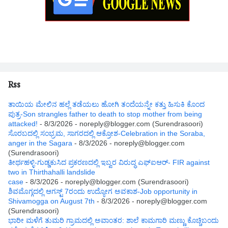
Rss
ತಾಯಿಯ ಮೇಲಿನ ಹಲ್ಲೆ ತಡೆಯಲು ಹೋಗಿ ತಂದೆಯನ್ನೇ ಕತ್ತು ಹಿಸುಕಿ ಕೊಂದ
ಪುತ್ರ-Son strangles father to death to stop mother from being
attacked!
- 8/3/2026
- noreply@blogger.com (Surendrasoori)
ಸೊರಬದಲ್ಲಿ ಸಂಭ್ರಮ, ಸಾಗರದಲ್ಲಿ ಆಕ್ರೋಶ-Celebration in the Soraba,
anger in the Sagara
- 8/3/2026
- noreply@blogger.com
(Surendrasoori)
ತೀರ್ಥಹಳ್ಳಿ-ಗುಡ್ಡಕುಸಿದ ಪ್ರಕರಣದಲ್ಲಿ ಇಬ್ವರ ವಿರುದ್ಧ ಎಫ್ಐಆರ್- FIR against
two in Thirthahalli landslide
case
- 8/3/2026
- noreply@blogger.com (Surendrasoori)
ಶಿವಮೊಗ್ಗದಲ್ಲಿ ಆಗಸ್ಟ್ 7ರಂದು ಉದ್ಯೋಗ ಅವಕಾಶ-Job opportunity in
Shivamogga on August 7th
- 8/3/2026
- noreply@blogger.com
(Surendrasoori)
ಭಾರೀ ಮಳೆಗೆ ತುಮರಿ ಗ್ರಾಮದಲ್ಲಿ ಅವಾಂತರ: ಶಾಲೆ ಕಾಮಗಾರಿ ಮಣ್ಣು ಕೊಚ್ಚಿಬಂದು