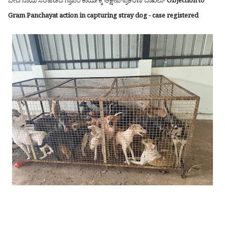
ಬೀದಿ ನಾಯಿ ಸೆರೆಹಿಡಿದ ಗ್ರಾಪಂ‌ ಕಾರ್ಯಕ್ಕೆ ಆಕ್ಷೇಪ-ಪ್ರಕರಣ ದಾಖಲು-
Objection to
Gram Panchayat action in capturing stray dog ​​- case registered