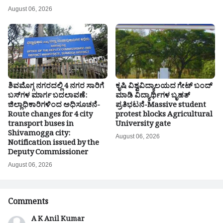
August 06, 2026
ಶಿವಮೊಗ್ಗ ನಗರದಲ್ಲಿ 4 ನಗರ ಸಾರಿಗೆ
ಕೃಷಿ ವಿಶ್ವವಿದ್ಯಾಲಯದ ಗೇಟ್ ಬಂದ್
ಬಸ್‌ಗಳ ಮಾರ್ಗ ಬದಲಾವಣೆ:
ಮಾಡಿ ವಿದ್ಯಾರ್ಥಿಗಳ ಬೃಹತ್
ಜಿಲ್ಲಾಧಿಕಾರಿಗಳಿಂದ ಅಧಿಸೂಚನೆ-
ಪ್ರತಿಭಟನೆ-Massive student
Route changes for 4 city
protest blocks Agricultural
transport buses in
University gate
Shivamogga city:
August 06, 2026
Notification issued by the
Deputy Commissioner
August 06, 2026
Comments
A K Anil Kumar