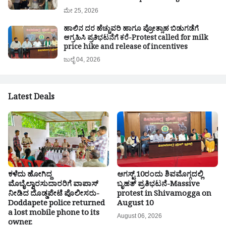
ಮೇ 25, 2026
ಹಾಲಿನ ದರ ಹೆಚ್ಚುವರಿ ಹಾಗೂ ಪ್ರೋತ್ಸಾಹ ಬಿಡುಗಡೆಗೆ
ಆಗ್ರಹಿಸಿ ಪ್ರತಿಭಟನೆಗೆ ಕರೆ-Protest called for milk
price hike and release of incentives
ಜುಲೈ 04, 2026
Latest Deals
ಕಳೆದು ಹೋಗಿದ್ದ
ಆಗಸ್ಟ್‌ 10ರಂದು ಶಿವಮೊಗ್ಗದಲ್ಲಿ
ಮೊಬೈಲ್ವಾರಸುದಾರರಿಗೆ ವಾಪಾಸ್
ಬೃಹತ್ ಪ್ರತಿಭಟನೆ-Massive
ನೀಡಿದ ದೊಡ್ಡಪೇಟೆ ಪೊಲೀಸರು-
protest in Shivamogga on
Doddapete police returned
August 10
a lost mobile phone to its
August 06, 2026
owner.