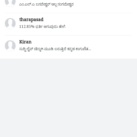
ಎಂ.ಎಲ್.ಎ ಬಸವೇಶ್ವರ್ ಅಲ್ಲ ಸಂಗಮೇಶ್ವರ
tharapasad
112.85% ಭರ್ತಿ ಆಗುವುದು ಹೇಗೆ
Kiran
ಸುದ್ದಿ ಲೈವ್ ಚೆನ್ನಾಗಿ ಮೂಡಿ ಬರುತ್ತಿದೆ ಕನ್ನಡ ಕಾಗುಣಿತ...