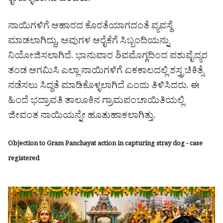
ನಾಯಿಗಳಿಗೆ ಆಹಾರದ ಕೊರತೆಯಾಗದಂತೆ ವ್ಯವಸ್ಥೆ
ಮಾಡಲಾಗಿದ್ದು, ಅವುಗಳ ಆರೈಕೆಗೆ ಸಿಬ್ಬಂದಿಯನ್ನು
ನಿಯೋಜಿಸಲಾಗಿದೆ. ಭಾನುವಾರ ಶಿವಮೊಗ್ಗದಿಂದ ಪಶುವೈದ್ಯರ
ತಂಡ ಆಗಮಿಸಿ ಎಲ್ಲಾ ನಾಯಿಗಳಿಗೆ ಏಕಕಾಲದಲ್ಲಿ ಶಸ್ತ್ರಚಿಕಿತ್ಸೆ
ನಡೆಸಲು ಸಿದ್ಧತೆ ಮಾಡಿಕೊಳ್ಳಲಾಗಿದೆ ಎಂದು ತಿಳಿಸಿದರು. ಈ
ಹಿಂದೆ ಭದ್ರಾವತಿ ತಾಲೂಕಿನ ಗ್ರಾಮಪಂಚಾಯಿತಿಯಲ್ಲಿ
ಜೀವಂತ ನಾಯಿಯನ್ನೇ ಹೂತುಹಾಕಲಾಗಿತ್ತು.
Objection to Gram Panchayat action in capturing stray dog ​​- case
registered