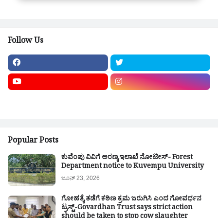
Follow Us
Popular Posts
ಕುವೆಂಪು ವಿವಿಗೆ ಅರಣ್ಯ ಇಲಾಖೆ ನೋಟೀಸ್- Forest
Department notice to Kuvempu University
ಜೂನ್ 23, 2026
ಗೋಹತ್ಯೆ ತಡೆಗೆ ಕಠಿಣ ಕ್ರಮ ಜರುಗಿಸಿ ಎಂದ ಗೋವರ್ಧನ
ಟ್ರಸ್ಟ್-Govardhan Trust says strict action
should be taken to stop cow slaughter