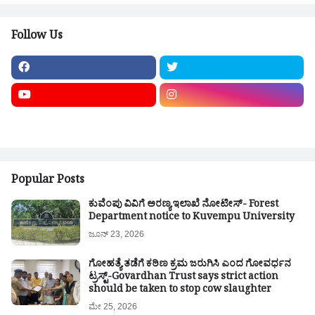
Follow Us
Popular Posts
ಕುವೆಂಪು ವಿವಿಗೆ ಅರಣ್ಯ ಇಲಾಖೆ ನೋಟೀಸ್- Forest
Department notice to Kuvempu University
ಜೂನ್ 23, 2026
ಗೋಹತ್ಯೆ ತಡೆಗೆ ಕಠಿಣ ಕ್ರಮ ಜರುಗಿಸಿ ಎಂದ ಗೋವರ್ಧನ
ಟ್ರಸ್ಟ್-Govardhan Trust says strict action
should be taken to stop cow slaughter
ಮೇ 25, 2026