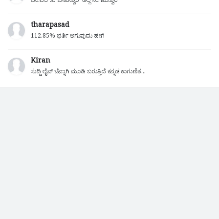
ಎಂ.ಎಲ್.ಎ ಬಸವೇಶ್ವರ್ ಅಲ್ಲ ಸಂಗಮೇಶ್ವರ
tharapasad
112.85% ಭರ್ತಿ ಆಗುವುದು ಹೇಗೆ
Kiran
ಸುದ್ದಿ ಲೈವ್ ಚೆನ್ನಾಗಿ ಮೂಡಿ ಬರುತ್ತಿದೆ ಕನ್ನಡ ಕಾಗುಣಿತ...