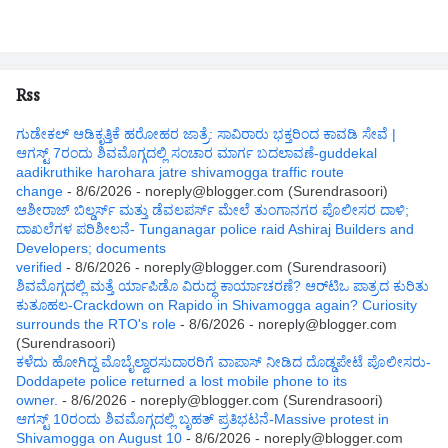
Rss
ಗುಡೇಕಲ್ ಆಡಿಕೃತ್ತಿಕೆ ಹರೋಹರ ಜಾತ್ರೆ: ಸಾವಿರಾರು ಭಕ್ತರಿಂದ ಕಾವಡಿ ಸೇವೆ |
ಆಗಸ್ಟ್ 7ರಂದು ಶಿವಮೊಗ್ಗದಲ್ಲಿ ಸಂಚಾರ ಮಾರ್ಗ ಬದಲಾವಣೆ-guddekal
aadikruthike harohara jatre shivamogga traffic route
change
- 8/6/2026
- noreply@blogger.com (Surendrasoori)
ಆಶೀರಾಜ್ ಬಿಲ್ಡರ್ಸ್ ಮತ್ತು ಡೆವಲಪರ್ಸ್ ಮೇಲೆ ತುಂಗಾನಗರ ಪೊಲೀಸರ ದಾಳಿ;
ದಾಖಲೆಗಳ ಪರಿಶೀಲನೆ- Tunganagar police raid Ashiraj Builders and
Developers; documents
verified
- 8/6/2026
- noreply@blogger.com (Surendrasoori)
ಶಿವಮೊಗ್ಗದಲ್ಲಿ ಮತ್ತೆ ರ್ಯಾಪಿಡೊ ವಿರುದ್ಧ ಕಾರ್ಯಾಚರಣೆ? ಆರ್‌ಟಿಒ ಪಾತ್ರದ ಕುರಿತು
ಕುತೂಹಲ-Crackdown on Rapido in Shivamogga again? Curiosity
surrounds the RTO's role
- 8/6/2026
- noreply@blogger.com
(Surendrasoori)
ಕಳೆದು ಹೋಗಿದ್ದ ಮೊಬೈಲ್ವಾರಸುದಾರರಿಗೆ ವಾಪಾಸ್ ನೀಡಿದ ದೊಡ್ಡಪೇಟೆ ಪೊಲೀಸರು-
Doddapete police returned a lost mobile phone to its
owner.
- 8/6/2026
- noreply@blogger.com (Surendrasoori)
ಆಗಸ್ಟ್‌ 10ರಂದು ಶಿವಮೊಗ್ಗದಲ್ಲಿ ಬೃಹತ್ ಪ್ರತಿಭಟನೆ-Massive protest in
Shivamogga on August 10
- 8/6/2026
- noreply@blogger.com