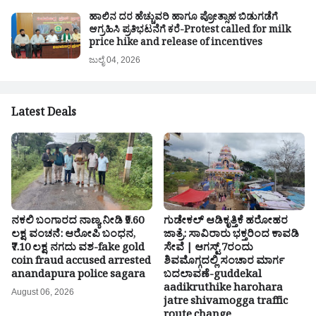
ಹಾಲಿನ ದರ ಹೆಚ್ಚುವರಿ ಹಾಗೂ ಪ್ರೋತ್ಸಾಹ ಬಿಡುಗಡೆಗೆ
ಆಗ್ರಹಿಸಿ ಪ್ರತಿಭಟನೆಗೆ ಕರೆ-Protest called for milk
price hike and release of incentives
ಜುಲೈ 04, 2026
Latest Deals
ನಕಲಿ ಬಂಗಾರದ ನಾಣ್ಯ ನೀಡಿ ₹9.60
ಗುಡೇಕಲ್ ಆಡಿಕೃತ್ತಿಕೆ ಹರೋಹರ
ಲಕ್ಷ ವಂಚನೆ: ಆರೋಪಿ ಬಂಧನ,
ಜಾತ್ರೆ: ಸಾವಿರಾರು ಭಕ್ತರಿಂದ ಕಾವಡಿ
₹7.10 ಲಕ್ಷ ನಗದು ವಶ-fake gold
ಸೇವೆ | ಆಗಸ್ಟ್ 7ರಂದು
coin fraud accused arrested
ಶಿವಮೊಗ್ಗದಲ್ಲಿ ಸಂಚಾರ ಮಾರ್ಗ
anandapura police sagara
ಬದಲಾವಣೆ-guddekal
aadikruthike harohara
August 06, 2026
jatre shivamogga traffic