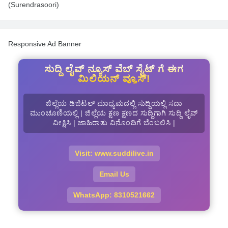
(Surendrasoori)
Responsive Ad Banner
ಸುದ್ದಿ ಲೈವ್ ನ್ಯೂಸ್ ವೆಬ್ ಸೈಟ್ ಗೆ ಈಗ
ಮಿಲಿಯನ್ ವ್ಯೂಸ್!
ಜಿಲ್ಲೆಯ ಡಿಜಿಟಲ್ ಮಾಧ್ಯಮದಲ್ಲಿ ಸುದ್ದಿಯಲ್ಲಿ ಸದಾ
ಮುಂಚೂಣಿಯಲ್ಲಿ | ಜಿಲ್ಲೆಯ ಕ್ಷಣ ಕ್ಷಣದ ಸುದ್ದಿಗಾಗಿ ಸುದ್ದಿ ಲೈವ್
ವೀಕ್ಷಿಸಿ | ಜಾಹಿರಾತು ವಿನೊಂದಿಗೆ ಬೆಂಬಲಿಸಿ |
Visit: www.suddilive.in
Email Us
WhatsApp: 8310521662