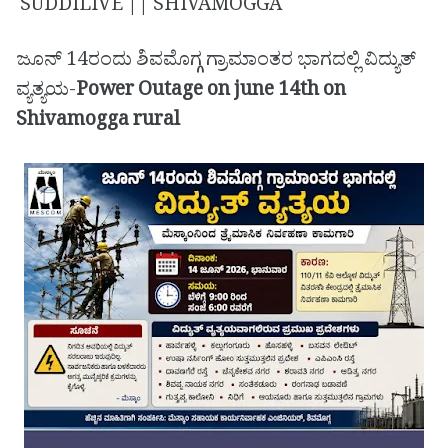
SUDDILIVE || SHIVAMOGGA
ಜೂನ್ 14ರಂದು ಶಿವಮೊಗ್ಗ ಗ್ರಾಮಾಂತರ ಭಾಗದಲ್ಲಿ ವಿದ್ಯುತ್
ವ್ಯತ್ಯಯ-
Power Outage on june 14th on
Shivamogga rural