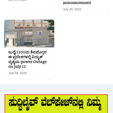
announcement
July 29, 2026
ಜುಲೈ 11ರಂದು ಶಿವಮೊಗ್ಗದ
ಈ ಪ್ರದೇಶಗಳಲ್ಲಿ ವಿದ್ಯುತ್
ವ್ಯತ್ಯಯ-power Outage
on july 11
July 09, 2026