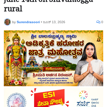
june 14th on Shivamogga
rural
by
Surendrasoori
•
ಜೂನ್ 13, 2026
0