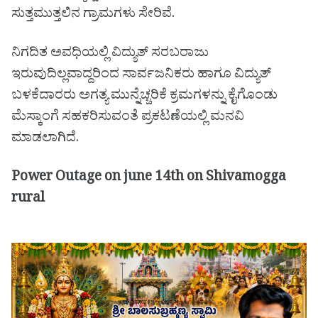
ಸುತ್ತಮುತ್ತಲಿನ ಗ್ರಾಮಗಳು ಸೇರಿವೆ.
ನಿಗದಿತ ಅವಧಿಯಲ್ಲಿ ವಿದ್ಯುತ್ ಸರಬರಾಜು
ಇರುವುದಿಲ್ಲವಾದ್ದರಿಂದ ಸಾರ್ವಜನಿಕರು ಹಾಗೂ ವಿದ್ಯುತ್
ಬಳಕೆದಾರರು ಅಗತ್ಯ ಮುನ್ನೆಚ್ಚರಿಕೆ ಕ್ರಮಗಳನ್ನು ಕೈಗೊಂಡು
ಮೆಸ್ಕಾಂಗೆ ಸಹಕರಿಸುವಂತೆ ಪ್ರಕಟಣೆಯಲ್ಲಿ ಮನವಿ
ಮಾಡಲಾಗಿದೆ.
Power Outage on june 14th on Shivamogga
rural