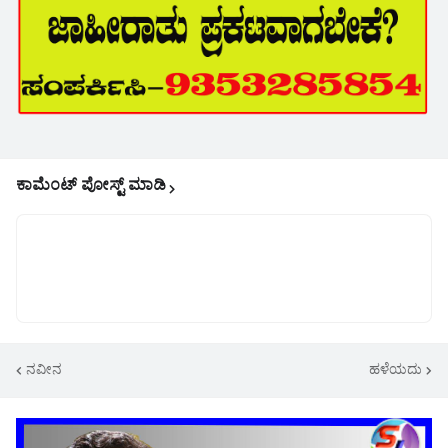
ಕಾಮೆಂಟ್‌‌ ಪೋಸ್ಟ್‌ ಮಾಡಿ
ನವೀನ
ಹಳೆಯದು