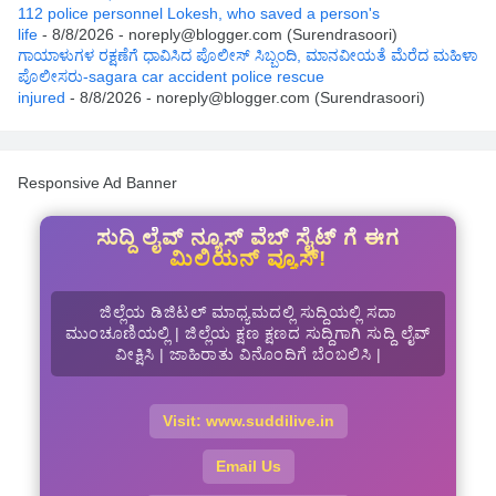
112 police personnel Lokesh, who saved a person's
life
- 8/8/2026
- noreply@blogger.com (Surendrasoori)
ಗಾಯಾಳುಗಳ ರಕ್ಷಣೆಗೆ ಧಾವಿಸಿದ ಪೊಲೀಸ್ ಸಿಬ್ಬಂದಿ, ಮಾನವೀಯತೆ ಮೆರೆದ ಮಹಿಳಾ
ಪೊಲೀಸರು-sagara car accident police rescue
injured
- 8/8/2026
- noreply@blogger.com (Surendrasoori)
Responsive Ad Banner
ಸುದ್ದಿ ಲೈವ್ ನ್ಯೂಸ್ ವೆಬ್ ಸೈಟ್ ಗೆ ಈಗ
ಮಿಲಿಯನ್ ವ್ಯೂಸ್!
ಜಿಲ್ಲೆಯ ಡಿಜಿಟಲ್ ಮಾಧ್ಯಮದಲ್ಲಿ ಸುದ್ದಿಯಲ್ಲಿ ಸದಾ
ಮುಂಚೂಣಿಯಲ್ಲಿ | ಜಿಲ್ಲೆಯ ಕ್ಷಣ ಕ್ಷಣದ ಸುದ್ದಿಗಾಗಿ ಸುದ್ದಿ ಲೈವ್
ವೀಕ್ಷಿಸಿ | ಜಾಹಿರಾತು ವಿನೊಂದಿಗೆ ಬೆಂಬಲಿಸಿ |
Visit: www.suddilive.in
Email Us