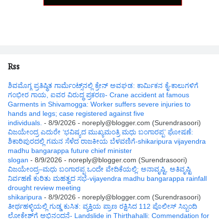
Rss
ಶಿವಮೊಗ್ಗ ಪ್ರತಿಷ್ಥಿತ ಗಾರ್ಮೆಂಟ್ಸ್‌ನಲ್ಲಿ ಕ್ರೇನ್ ಅವಘಡ: ಕಾರ್ಮಿಕನ ಕೈ-ಕಾಲುಗಳಿಗೆ
ಗಂಭೀರ ಗಾಯ, ಐವರ ವಿರುದ್ಧ ಪ್ರಕರಣ- Crane accident at famous
Garments in Shivamogga: Worker suffers severe injuries to
hands and legs; case registered against five
individuals.
- 8/9/2026
- noreply@blogger.com (Surendrasoori)
ವಿಜಯೇಂದ್ರ ಎದುರೇ ‘ಭವಿಷ್ಯದ ಮುಖ್ಯಮಂತ್ರಿ ಮಧು ಬಂಗಾರಪ್ಪ’ ಘೋಷಣೆ:
ಶಿಕಾರಿಪುರದಲ್ಲಿ ಗಮನ ಸೆಳೆದ ರಾಜಕೀಯ ಬೆಳವಣಿಗೆ-shikaripura vijayendra
madhu bangarappa future chief minister
slogan
- 8/9/2026
- noreply@blogger.com (Surendrasoori)
ವಿಜಯೇಂದ್ರ–ಮಧು ಬಂಗಾರಪ್ಪ ಒಂದೇ ವೇದಿಕೆಯಲ್ಲಿ: ಅನಾವೃಷ್ಟಿ, ಅತಿವೃಷ್ಟಿ
ನಿರ್ವಹಣೆ ಕುರಿತು ಮಹತ್ವದ ಸಭೆ-vijayendra madhu bangarappa rainfall
drought review meeting
shikaripura
- 8/9/2026
- noreply@blogger.com (Surendrasoori)
ತೀರ್ಥಹಳ್ಳಿಯಲ್ಲಿ ಗುಡ್ಡ ಕುಸಿತ: ವ್ಯಕ್ತಿಯ ಪ್ರಾಣ ರಕ್ಷಿಸಿದ 112 ಪೊಲೀಸ್ ಸಿಬ್ಬಂದಿ
ಲೋಕೇಶ್‌ಗೆ ಅಭಿನಂದನೆ- Landslide in Thirthahalli: Commendation for