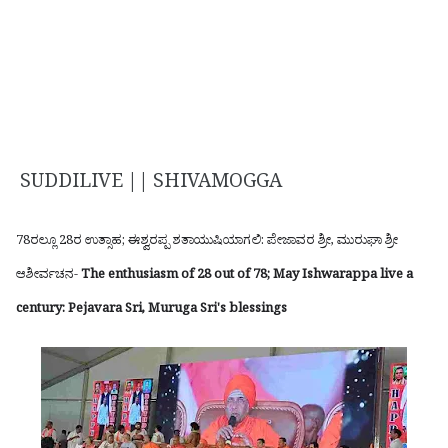
SUDDILIVE || SHIVAMOGGA
78ರಲ್ಲೂ 28ರ ಉತ್ಸಾಹ; ಈಶ್ವರಪ್ಪ ಶತಾಯುಷಿಯಾಗಲಿ: ಪೇಜಾವರ ಶ್ರೀ, ಮುರುಘಾ ಶ್ರೀ
ಆಶೀರ್ವಚನ-
The enthusiasm of 28 out of 78; May Ishwarappa live a
century: Pejavara Sri, Muruga Sri's blessings