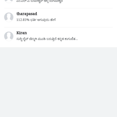
ಎಂ.ಎಲ್.ಎ ಬಸವೇಶ್ವರ್ ಅಲ್ಲ ಸಂಗಮೇಶ್ವರ
tharapasad
112.85% ಭರ್ತಿ ಆಗುವುದು ಹೇಗೆ
Kiran
ಸುದ್ದಿ ಲೈವ್ ಚೆನ್ನಾಗಿ ಮೂಡಿ ಬರುತ್ತಿದೆ ಕನ್ನಡ ಕಾಗುಣಿತ...