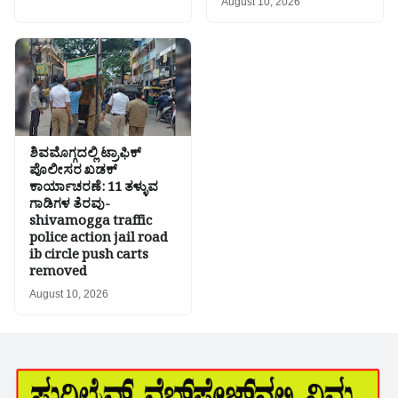
August 10, 2026
ಶಿವಮೊಗ್ಗದಲ್ಲಿ ಟ್ರಾಫಿಕ್
ಪೊಲೀಸರ ಖಡಕ್
ಕಾರ್ಯಾಚರಣೆ: 11 ತಳ್ಳುವ
ಗಾಡಿಗಳ ತೆರವು-
shivamogga traffic
police action jail road
ib circle push carts
removed
August 10, 2026