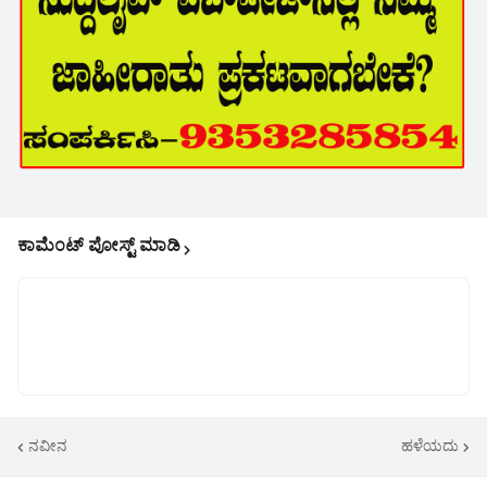
ಕಾಮೆಂಟ್‌‌ ಪೋಸ್ಟ್‌ ಮಾಡಿ
ನವೀನ
ಹಳೆಯದು