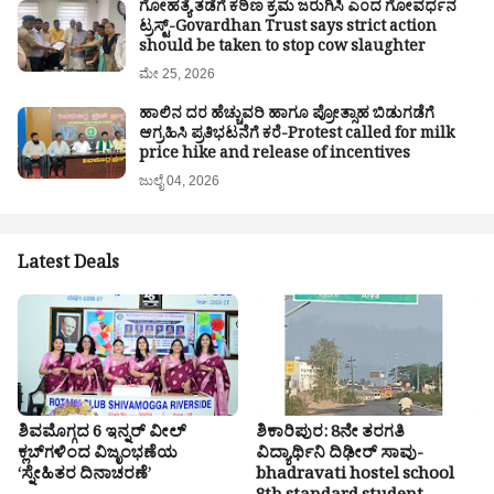
ಗೋಹತ್ಯೆ ತಡೆಗೆ ಕಠಿಣ ಕ್ರಮ ಜರುಗಿಸಿ ಎಂದ ಗೋವರ್ಧನ
ಟ್ರಸ್ಟ್-Govardhan Trust says strict action
should be taken to stop cow slaughter
ಮೇ 25, 2026
ಹಾಲಿನ ದರ ಹೆಚ್ಚುವರಿ ಹಾಗೂ ಪ್ರೋತ್ಸಾಹ ಬಿಡುಗಡೆಗೆ
ಆಗ್ರಹಿಸಿ ಪ್ರತಿಭಟನೆಗೆ ಕರೆ-Protest called for milk
price hike and release of incentives
ಜುಲೈ 04, 2026
Latest Deals
ಶಿವಮೊಗ್ಗದ 6 ಇನ್ನರ್ ವೀಲ್
ಶಿಕಾರಿಪುರ: 8ನೇ ತರಗತಿ
ಕ್ಲಬ್‌ಗಳಿಂದ ವಿಜೃಂಭಣೆಯ
ವಿದ್ಯಾರ್ಥಿನಿ ದಿಢೀರ್ ಸಾವು-
‘ಸ್ನೇಹಿತರ ದಿನಾಚರಣೆ’
bhadravati hostel school