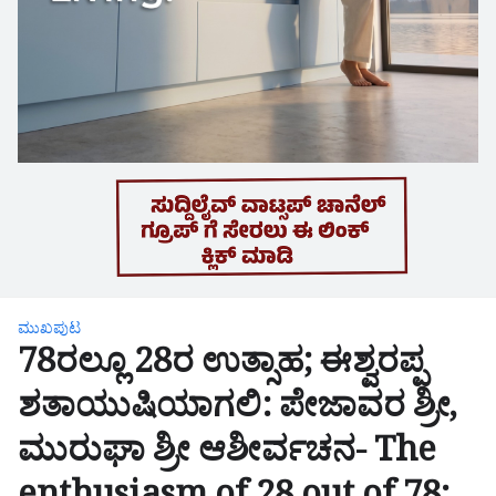
ಮುಖಪುಟ
78ರಲ್ಲೂ 28ರ ಉತ್ಸಾಹ; ಈಶ್ವರಪ್ಪ
ಶತಾಯುಷಿಯಾಗಲಿ: ಪೇಜಾವರ ಶ್ರೀ,
ಮುರುಘಾ ಶ್ರೀ ಆಶೀರ್ವಚನ- The