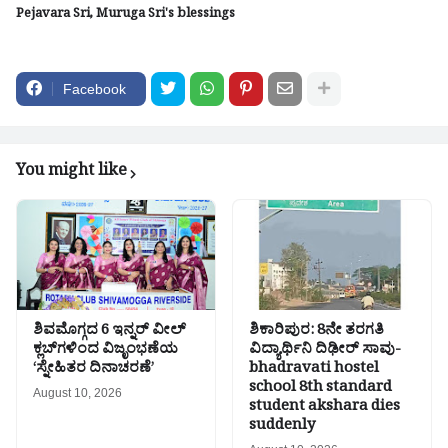
Pejavara Sri, Muruga Sri's blessings
Facebook
You might like
ಶಿವಮೊಗ್ಗದ 6 ಇನ್ನರ್ ವೀಲ್
ಶಿಕಾರಿಪುರ: 8ನೇ ತರಗತಿ
ಕ್ಲಬ್‌ಗಳಿಂದ ವಿಜೃಂಭಣೆಯ
ವಿದ್ಯಾರ್ಥಿನಿ ದಿಢೀರ್ ಸಾವು-
‘ಸ್ನೇಹಿತರ ದಿನಾಚರಣೆ’
bhadravati hostel
school 8th standard
August 10, 2026
student akshara dies
suddenly