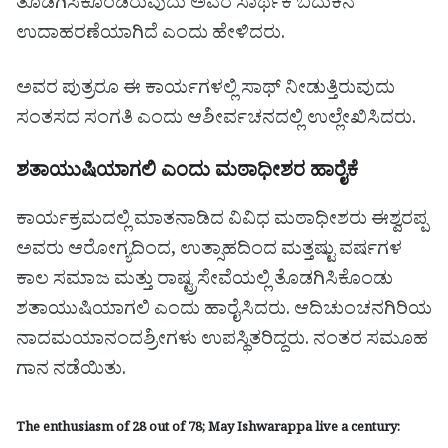
ತೊಡಗಿಸಿಕೊಂಡಿರುವುದು ಅವರ ಸಾರ್ಥಕ ಬದುಕಿನ
ಉದಾಹರಣೆಯಾಗಿದೆ ಎಂದು ಹೇಳಿದರು.
ಅವರ ಪುತ್ರರೂ ಈ ಕಾರ್ಯಗಳಲ್ಲಿ ಸಾಥ್ ನೀಡುತ್ತಿರುವುದು
ಸಂತಸದ ಸಂಗತಿ ಎಂದು ಆಶೀರ್ವಚನದಲ್ಲಿ ಉಲ್ಲೇಖಿಸಿದರು.
ಶತಾಯುಷಿಯಾಗಲಿ ಎಂದು ಮಠಾಧೀಶರ ಹಾರೈಕೆ
ಕಾರ್ಯಕ್ರಮದಲ್ಲಿ ಮಾತನಾಡಿದ ವಿವಿಧ ಮಠಾಧೀಶರು ಈಶ್ವರಪ್ಪ
ಅವರು ಆರೋಗ್ಯದಿಂದ, ಉತ್ಸಾಹದಿಂದ ಮತ್ತಷ್ಟು ವರ್ಷಗಳ
ಕಾಲ ಸಮಾಜ ಮತ್ತು ರಾಷ್ಟ್ರಸೇವೆಯಲ್ಲಿ ತೊಡಗಿಸಿಕೊಂಡು
ಶತಾಯುಷಿಯಾಗಲಿ ಎಂದು ಹಾರೈಸಿದರು. ಆದಿಚುಂಚನಗಿರಿಯ
ನಾದಮಯಾನಂದಶ್ರೀಗಳು ಉಪಸ್ಥಿತರಿದ್ದರು. ನಂತರ ಸಮೂಹ
ಗಾನ ನಡೆಯಿತು.‌
The enthusiasm of 28 out of 78; May Ishwarappa live a century: