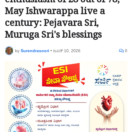
enthusiasm of 28 out of 78;
May Ishwarappa live a
century: Pejavara Sri,
Muruga Sri's blessings
by
Surendrasoori
•
ಜೂನ್ 10, 2026
0