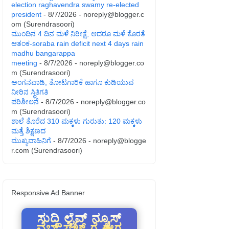
election raghavendra swamy re-elected
president
- 8/7/2026
- noreply@blogger.c
om (Surendrasoori)
ಮುಂದಿನ 4 ದಿನ ಮಳೆ ನಿರೀಕ್ಷೆ; ಆದರೂ ಮಳೆ ಕೊರತೆ
ಆತಂಕ-soraba rain deficit next 4 days rain
madhu bangarappa
meeting
- 8/7/2026
- noreply@blogger.co
m (Surendrasoori)
ಅಂಗನವಾಡಿ, ತೋಟಗಾರಿಕೆ ಹಾಗೂ ಕುಡಿಯುವ
ನೀರಿನ ಸ್ಥಿತಿಗತಿ
ಪರಿಶೀಲನೆ
- 8/7/2026
- noreply@blogger.co
m (Surendrasoori)
ಶಾಲೆ ತೊರೆದ 310 ಮಕ್ಕಳು ಗುರುತು: 120 ಮಕ್ಕಳು
ಮತ್ತೆ ಶಿಕ್ಷಣದ
ಮುಖ್ಯವಾಹಿನಿಗೆ
- 8/7/2026
- noreply@blogge
r.com (Surendrasoori)
Responsive Ad Banner
ಸುದ್ದಿ ಲೈವ್ ನ್ಯೂಸ್
ವೆಬ್ ಸೈಟ್ ಗೆ ಈಗ