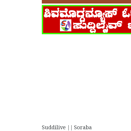
Suddilive || Soraba