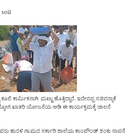
 soil
ಿ ಕಾರ್ಮಿಕನಾಗಿ ಮಣ್ಣು ಹೊತ್ತಿದ್ದಾರೆ. ಇದೇನಪ್ಪ ಸಚಿವರ‌್ಯಾಕೆ
 ಉದ್ಯೋಗ ಖಾತರಿ ಯೋಜನೆಯ ಅಡಿ ಈ ಕಾರ್ಯಕ್ರಮಕ್ಕೆ ಚಾಲನೆ
 ಸಚಿವರು ಹುರಳಿ ಗ್ರಾಮದ ಸರ್ಕಾರಿ ಶಾಲೆಯ ಕಾಂಪೌಂಡ್ ಶಂಕು ಸ್ಥಾಪನೆ