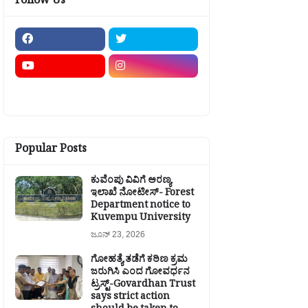
Follow Us
Popular Posts
ಕುವೆಂಪು ವಿವಿಗೆ ಅರಣ್ಯ
ಇಲಾಖೆ ನೋಟೀಸ್- Forest
Department notice to
Kuvempu University
ಜೂನ್ 23, 2026
ಗೋಹತ್ಯೆ ತಡೆಗೆ ಕಠಿಣ ಕ್ರಮ
ಜರುಗಿಸಿ ಎಂದ ಗೋವರ್ಧನ
ಟ್ರಸ್ಟ್-Govardhan Trust
says strict action