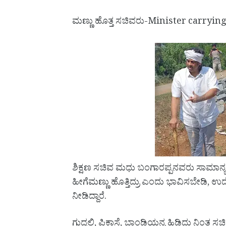
ಮಣ್ಣು ಹೊತ್ತ ಸಚಿವರು-Minister carrying
ಶಿಕ್ಷಣ ಸಚಿವ ಮಧು ಬಂಗಾರಪ್ಪನವರು ಸಾಮಾನ್ಯ ಕೂಲ
ಹೀಗೆಮಣ್ಣು ಹೊತ್ತಿದ್ರು ಎಂದು ಭಾವಿಸಬೇಡಿ,
ನೀಡಿದ್ದಾರೆ.
ಗುದ್ದಲಿ, ಪಿಕಾಸೆ, ಬಾಂಡ್ಲಿಯನ್ನ ಹಿಡಿದು ನಿಂತ