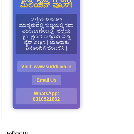
ಮಿಲಿಯನ್ ವ್ಯೂಸ್!
ಜಿಲ್ಲೆಯ ಡಿಜಿಟಲ್
ಮಾಧ್ಯಮದಲ್ಲಿ ಸುದ್ದಿಯಲ್ಲಿ ಸದಾ
ಮುಂಚೂಣಿಯಲ್ಲಿ | ಜಿಲ್ಲೆಯ
ಕ್ಷಣ ಕ್ಷಣದ ಸುದ್ದಿಗಾಗಿ ಸುದ್ದಿ
ಲೈವ್ ವೀಕ್ಷಿಸಿ | ಜಾಹಿರಾತು
ವಿನೊಂದಿಗೆ ಬೆಂಬಲಿಸಿ |
Visit: www.suddilive.in
Email Us
WhatsApp:
8310521662