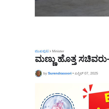
ಮುಖಪುಟ
Minister
ಮಣ್ಣು ಹೊತ್ತ ಸಚಿವರು
by
Surendrasoori
•
ಏಪ್ರಿಲ್ 07, 2025