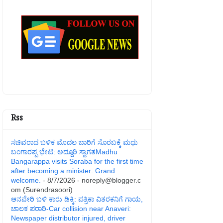
Rss
ಸಚಿವರಾದ ಬಳಿಕ ಮೊದಲ ಬಾರಿಗೆ ಸೊರಬಕ್ಕೆ ಮಧು
ಬಂಗಾರಪ್ಪ ಭೇಟಿ: ಅದ್ದೂರಿ ಸ್ವಾಗತMadhu
Bangarappa visits Soraba for the first time
after becoming a minister: Grand
welcome.
- 8/7/2026
- noreply@blogger.c
om (Surendrasoori)
ಆನವೇರಿ ಬಳಿ ಕಾರು ಡಿಕ್ಕಿ: ಪತ್ರಿಕಾ ವಿತರಕನಿಗೆ ಗಾಯ,
ಚಾಲಕ ಪರಾರಿ-Car collision near Anaveri:
Newspaper distributor injured, driver