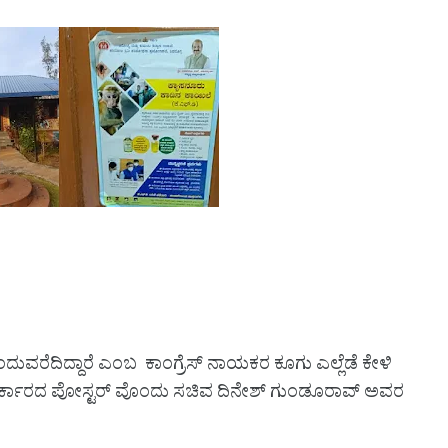
ದುವರೆದಿದ್ದಾರೆ ಎಂಬ ಕಾಂಗ್ರೆಸ್ ನಾಯಕರ ಕೂಗು ಎಲ್ಲೆಡೆ ಕೇಳಿ
ಿ ಸರ್ಕಾರದ ಪೋಸ್ಟರ್ ವೊಂದು ಸಚಿವ ದಿನೇಶ್ ಗುಂಡೂರಾವ್ ಅವರ