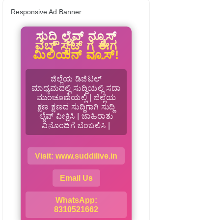
Responsive Ad Banner
ಸುದ್ದಿ ಲೈವ್ ನ್ಯೂಸ್
ವೆಬ್ ಸೈಟ್ ಗೆ ಈಗ
ಮಿಲಿಯನ್ ವ್ಯೂಸ್!
ಜಿಲ್ಲೆಯ ಡಿಜಿಟಲ್
ಮಾಧ್ಯಮದಲ್ಲಿ ಸುದ್ದಿಯಲ್ಲಿ ಸದಾ
ಮುಂಚೂಣಿಯಲ್ಲಿ | ಜಿಲ್ಲೆಯ
ಕ್ಷಣ ಕ್ಷಣದ ಸುದ್ದಿಗಾಗಿ ಸುದ್ದಿ
ಲೈವ್ ವೀಕ್ಷಿಸಿ | ಜಾಹಿರಾತು
ವಿನೊಂದಿಗೆ ಬೆಂಬಲಿಸಿ |
Visit: www.suddilive.in
Email Us
WhatsApp:
8310521662