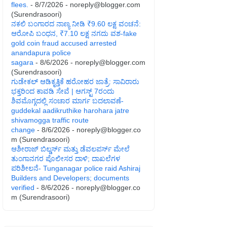
flees.
- 8/7/2026
- noreply@blogger.com
(Surendrasoori)
ನಕಲಿ ಬಂಗಾರದ ನಾಣ್ಯ ನೀಡಿ ₹9.60 ಲಕ್ಷ ವಂಚನೆ:
ಆರೋಪಿ ಬಂಧನ, ₹7.10 ಲಕ್ಷ ನಗದು ವಶ-fake
gold coin fraud accused arrested
anandapura police
sagara
- 8/6/2026
- noreply@blogger.com
(Surendrasoori)
ಗುಡೇಕಲ್ ಆಡಿಕೃತ್ತಿಕೆ ಹರೋಹರ ಜಾತ್ರೆ: ಸಾವಿರಾರು
ಭಕ್ತರಿಂದ ಕಾವಡಿ ಸೇವೆ | ಆಗಸ್ಟ್ 7ರಂದು
ಶಿವಮೊಗ್ಗದಲ್ಲಿ ಸಂಚಾರ ಮಾರ್ಗ ಬದಲಾವಣೆ-
guddekal aadikruthike harohara jatre
shivamogga traffic route
change
- 8/6/2026
- noreply@blogger.co
m (Surendrasoori)
ಆಶೀರಾಜ್ ಬಿಲ್ಡರ್ಸ್ ಮತ್ತು ಡೆವಲಪರ್ಸ್ ಮೇಲೆ
ತುಂಗಾನಗರ ಪೊಲೀಸರ ದಾಳಿ; ದಾಖಲೆಗಳ
ಪರಿಶೀಲನೆ- Tunganagar police raid Ashiraj
Builders and Developers; documents
verified
- 8/6/2026
- noreply@blogger.co
m (Surendrasoori)