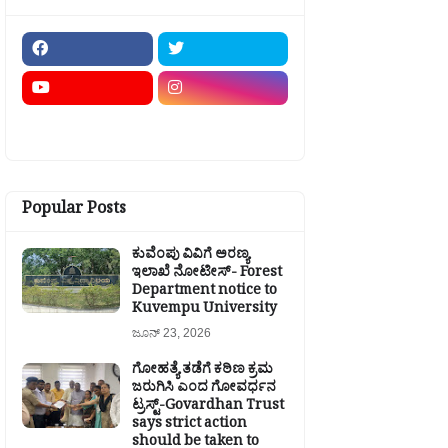
Popular Posts
ಕುವೆಂಪು ವಿವಿಗೆ ಅರಣ್ಯ
ಇಲಾಖೆ ನೋಟೀಸ್- Forest
Department notice to
Kuvempu University
ಜೂನ್ 23, 2026
ಗೋಹತ್ಯೆ ತಡೆಗೆ ಕಠಿಣ ಕ್ರಮ
ಜರುಗಿಸಿ ಎಂದ ಗೋವರ್ಧನ
ಟ್ರಸ್ಟ್-Govardhan Trust
says strict action
should be taken to