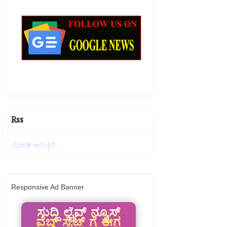
Rss
ಲೋಡ್ ಆಗುತ್ತಿದೆ...
Responsive Ad Banner
ಸುದ್ದಿ ಲೈವ್ ನ್ಯೂಸ್
ವೆಬ್ ಸೈಟ್ ಗೆ ಈಗ