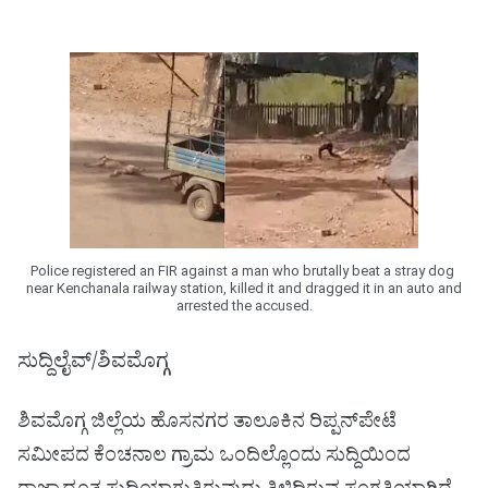
Police registered an FIR against a man who brutally beat a stray dog ​​
near Kenchanala railway station, killed it and dragged it in an auto and
arrested the accused.
ಸುದ್ದಿಲೈವ್/ಶಿವಮೊಗ್ಗ
ಶಿವಮೊಗ್ಗ ಜಿಲ್ಲೆಯ ಹೊಸನಗರ ತಾಲೂಕಿನ ರಿಪ್ಪನ್‌ಪೇಟೆ
ಸಮೀಪದ ಕೆಂಚನಾಲ ಗ್ರಾಮ ಒಂದಿಲ್ಲೊಂದು ಸುದ್ದಿಯಿಂದ