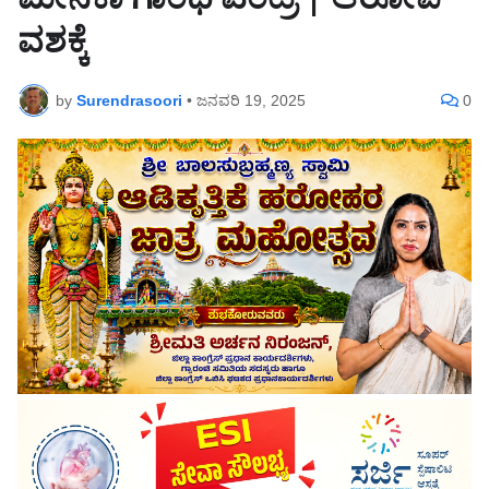
ಮೇನಕಾ ಗಾಂಧಿ ಎಂಟ್ರಿ | ಆರೋಪಿ
ವಶಕ್ಕೆ
by
Surendrasoori
•
ಜನವರಿ 19, 2025
0