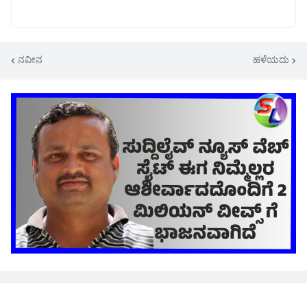
ನವೀನ
ಹಳೆಯದು