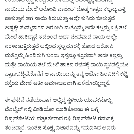
ಕೆಂಚನಾಲ ರೈಲ್ವೆ ನಿಲ್ದಾಣದ ಬಳಿಯಲ್ಲಿ ಅದರಷ್ಟಕ್ಕೆ ಮಲಗಿದ್ದ
ನಾಯಿಯ ಮೇಲೆ ಆರೋಪಿ ವಾಜೀದ್ ದೊಡ್ಡ ಗಾತ್ರದ ಕಲ್ಲನ್ನು ಎತ್ತಿ
ಹಾಕುತ್ತಾನೆ ಆಗ ನಾಯಿ ಕಿರುಚುತ್ತಾ ಅಲ್ಲೇ ಕುಸಿದು ಬೀಳುತ್ತದೆ
ಅಷ್ಟಕ್ಕೇ ಸುಮ್ಮನಾಗದ ಆರೋಪಿ ಮತ್ತೊಮ್ಮೆ ಅದೇ ಕಲ್ಲನ್ನು ಎತ್ತಿ ತಲೆ
ಮೇಲೆ ಹಾಕಿದ್ದಾನೆ ಇದರಿಂದ ಅರ್ಧ ಜೀವವಾದ ನಾಯಿ ಅಲ್ಲೇ
ನರಳಾಡುತ್ತಿರುತ್ತದೆ ಅಲ್ಲಿಂದ ಸ್ವಲ್ಪ ದೂರಕ್ಕೆ ಹೋದ ಆರೋಪಿ
ಮತ್ತೊಮ್ಮೆ ಹಿಂದಿರುಗಿ ಬಂದು ಇನ್ನಷ್ಟೂ ಕ್ರೂರವಾಗಿ ಅದೇ ಕಲ್ಲನ್ನು
ಮತ್ತೇ ನಾಯಿಯ ತಲೆ ಮೇಲೆ ಹಾಕಿದ ರಭಸಕ್ಕೆ ನಾಯಿ ಸ್ಥಳದಲ್ಲಿಯೇ
ಪ್ರಾಣಬಿಟ್ಟಿದೆ.ಕೊನೆಗೆ ಆ ನಾಯಿಯನ್ನು ತನ್ನ ಆಟೋ ಹಿಂಬದಿಗೆ ಕಟ್ಟಿ
ರಸ್ತೆಯ ಮೇಲೆ ಅತೀ ಅಮಾನುಷವಾಗಿ ಎಳೆದೊಯ್ದಿದ್ದಾನೆ.
ಈ ಘಟನೆ ನಡೆಯುವಾಗ ಅಲ್ಲಿದ್ದ ಸ್ಥಳೀಯ ಯುವಕನೊಬ್ಬ
ಮೊಬೈಲ್ ನಲ್ಲಿ ವೀಡಿಯೋ ಮಾಡಿಕೊಂಡು ಈ ಬಗ್ಗೆ
ರಿಪ್ಪನ್‌ಪೇಟೆಯ ಪತ್ರಕರ್ತರಾದ ರಫ಼ಿ ರಿಪ್ಪನ್‌ಪೇಟೆ ಗಮನಕ್ಕೆ
ತಂದಿದ್ದಾರೆ. ಇಂತಹ ಸೂಕ್ಷ್ಮ ವಿಚಾರವನ್ನು ಗಮನಿಸಿದ ಅವರು