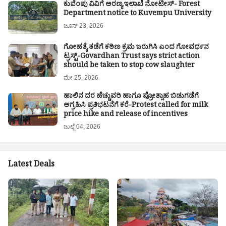
ಕುವೆಂಪು ವಿವಿಗೆ ಅರಣ್ಯ ಇಲಾಖೆ ನೋಟೀಸ್- Forest
Department notice to Kuvempu University
ಜೂನ್ 23, 2026
ಗೋಹತ್ಯೆ ತಡೆಗೆ ಕಠಿಣ ಕ್ರಮ ಜರುಗಿಸಿ ಎಂದ ಗೋವರ್ಧನ
ಟ್ರಸ್ಟ್-Govardhan Trust says strict action
should be taken to stop cow slaughter
ಮೇ 25, 2026
ಹಾಲಿನ ದರ ಹೆಚ್ಚುವರಿ ಹಾಗೂ ಪ್ರೋತ್ಸಾಹ ಬಿಡುಗಡೆಗೆ
ಆಗ್ರಹಿಸಿ ಪ್ರತಿಭಟನೆಗೆ ಕರೆ-Protest called for milk
price hike and release of incentives
ಜುಲೈ 04, 2026
Latest Deals