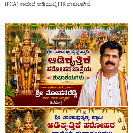
(PCA) ಕಾಯಿದೆ ಅಡಿಯಲ್ಲಿ FIR ದಾಖಲಾಗಿದೆ.