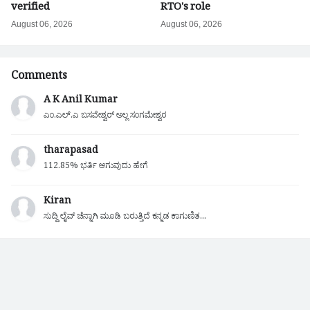
verified
RTO's role
August 06, 2026
August 06, 2026
Comments
A K Anil Kumar
ಎಂ.ಎಲ್.ಎ ಬಸವೇಶ್ವರ್ ಅಲ್ಲ ಸಂಗಮೇಶ್ವರ
tharapasad
112.85% ಭರ್ತಿ ಆಗುವುದು ಹೇಗೆ
Kiran
ಸುದ್ದಿ ಲೈವ್ ಚೆನ್ನಾಗಿ ಮೂಡಿ ಬರುತ್ತಿದೆ ಕನ್ನಡ ಕಾಗುಣಿತ...