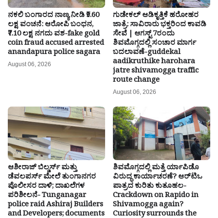
ನಕಲಿ ಬಂಗಾರದ ನಾಣ್ಯ ನೀಡಿ ₹9.60
ಗುಡೇಕಲ್ ಆಡಿಕೃತ್ತಿಕೆ ಹರೋಹರ
ಲಕ್ಷ ವಂಚನೆ: ಆರೋಪಿ ಬಂಧನ,
ಜಾತ್ರೆ: ಸಾವಿರಾರು ಭಕ್ತರಿಂದ ಕಾವಡಿ
₹7.10 ಲಕ್ಷ ನಗದು ವಶ-fake gold
ಸೇವೆ | ಆಗಸ್ಟ್ 7ರಂದು
coin fraud accused arrested
ಶಿವಮೊಗ್ಗದಲ್ಲಿ ಸಂಚಾರ ಮಾರ್ಗ
anandapura police sagara
ಬದಲಾವಣೆ-guddekal
aadikruthike harohara
August 06, 2026
jatre shivamogga traffic
route change
August 06, 2026
ಆಶೀರಾಜ್ ಬಿಲ್ಡರ್ಸ್ ಮತ್ತು
ಶಿವಮೊಗ್ಗದಲ್ಲಿ ಮತ್ತೆ ರ್ಯಾಪಿಡೊ
ಡೆವಲಪರ್ಸ್ ಮೇಲೆ ತುಂಗಾನಗರ
ವಿರುದ್ಧ ಕಾರ್ಯಾಚರಣೆ? ಆರ್‌ಟಿಒ
ಪೊಲೀಸರ ದಾಳಿ; ದಾಖಲೆಗಳ
ಪಾತ್ರದ ಕುರಿತು ಕುತೂಹಲ-
ಪರಿಶೀಲನೆ- Tunganagar
Crackdown on Rapido in
police raid Ashiraj Builders
Shivamogga again?
and Developers; documents
Curiosity surrounds the