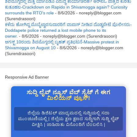
ಶಿವಮೊಗ್ಗದಲ್ಲಿ ಮತ್ತೆ ರ್ಯಾಪಿಡೊ ವಿರುದ್ಧ ಕಾರ್ಯಾಚರಣೆ? ಆರ್‌ಟಿಒ ಪಾತ್ರದ ಕುರಿತು
ಕುತೂಹಲ-Crackdown on Rapido in Shivamogga again? Curiosity
surrounds the RTO's role
- 8/6/2026
- noreply@blogger.com
(Surendrasoori)
ಕಳೆದು ಹೋಗಿದ್ದ ಮೊಬೈಲ್ವಾರಸುದಾರರಿಗೆ ವಾಪಾಸ್ ನೀಡಿದ ದೊಡ್ಡಪೇಟೆ ಪೊಲೀಸರು-
Doddapete police returned a lost mobile phone to its
owner.
- 8/6/2026
- noreply@blogger.com (Surendrasoori)
ಆಗಸ್ಟ್‌ 10ರಂದು ಶಿವಮೊಗ್ಗದಲ್ಲಿ ಬೃಹತ್ ಪ್ರತಿಭಟನೆ-Massive protest in
Shivamogga on August 10
- 8/6/2026
- noreply@blogger.com
(Surendrasoori)
Responsive Ad Banner
ಸುದ್ದಿ ಲೈವ್ ನ್ಯೂಸ್ ವೆಬ್ ಸೈಟ್ ಗೆ ಈಗ
ಮಿಲಿಯನ್ ವ್ಯೂಸ್!
ಜಿಲ್ಲೆಯ ಡಿಜಿಟಲ್ ಮಾಧ್ಯಮದಲ್ಲಿ ಸುದ್ದಿಯಲ್ಲಿ ಸದಾ
ಮುಂಚೂಣಿಯಲ್ಲಿ | ಜಿಲ್ಲೆಯ ಕ್ಷಣ ಕ್ಷಣದ ಸುದ್ದಿಗಾಗಿ ಸುದ್ದಿ ಲೈವ್
ವೀಕ್ಷಿಸಿ | ಜಾಹಿರಾತು ವಿನೊಂದಿಗೆ ಬೆಂಬಲಿಸಿ |