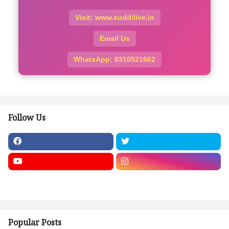
Visit: www.suddilive.in
Email Us
WhatsApp: 8310521662
Follow Us
Popular Posts