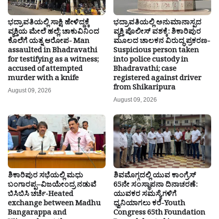
ಭದ್ರಾವತಿಯಲ್ಲಿ ಸಾಕ್ಷಿ ಹೇಳಿದ್ದಕ್ಕೆ
ಭದ್ರಾವತಿಯಲ್ಲಿ ಅನುಮಾನಾಸ್ಪದ
ವ್ಯಕ್ತಿಯ ಮೇಲೆ ಹಲ್ಲೆ; ಚಾಕುವಿನಿಂದ
ವ್ಯಕ್ತಿ ಪೊಲೀಸ್ ವಶಕ್ಕೆ: ಶಿಕಾರಿಪುರ
ಕೊಲೆಗೆ ಯತ್ನ ಆರೋಪ- Man
ಮೂಲದ ಚಾಲಕನ ವಿರುದ್ಧ ಪ್ರಕರಣ-
assaulted in Bhadravathi
Suspicious person taken
for testifying as a witness;
into police custody in
accused of attempted
Bhadravathi; case
murder with a knife
registered against driver
from Shikaripura
August 09, 2026
August 09, 2026
ಶಿಕಾರಿಪುರ ಸಭೆಯಲ್ಲಿ ಮಧು
ಶಿವಮೊಗ್ಗದಲ್ಲಿ ಯುವ ಕಾಂಗ್ರೆಸ್
ಬಂಗಾರಪ್ಪ–ವಿಜಯೇಂದ್ರ ನಡುವೆ
65ನೇ ಸಂಸ್ಥಾಪನಾ ದಿನಾಚರಣೆ:
ಬಿಸಿಬಿಸಿ ಚರ್ಚೆ-Heated
ಯುವಕರ ಸಮಸ್ಯೆಗಳಿಗೆ
exchange between Madhu
ಧ್ವನಿಯಾಗಲು ಕರೆ-Youth
Bangarappa and
Congress 65th Foundation