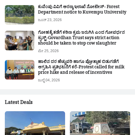
ಕುವೆಂಪು ವಿವಿಗೆ ಅರಣ್ಯ ಇಲಾಖೆ ನೋಟೀಸ್- Forest
Department notice to Kuvempu University
ಜೂನ್ 23, 2026
ಗೋಹತ್ಯೆ ತಡೆಗೆ ಕಠಿಣ ಕ್ರಮ ಜರುಗಿಸಿ ಎಂದ ಗೋವರ್ಧನ
ಟ್ರಸ್ಟ್-Govardhan Trust says strict action
should be taken to stop cow slaughter
ಮೇ 25, 2026
ಹಾಲಿನ ದರ ಹೆಚ್ಚುವರಿ ಹಾಗೂ ಪ್ರೋತ್ಸಾಹ ಬಿಡುಗಡೆಗೆ
ಆಗ್ರಹಿಸಿ ಪ್ರತಿಭಟನೆಗೆ ಕರೆ-Protest called for milk
price hike and release of incentives
ಜುಲೈ 04, 2026
Latest Deals