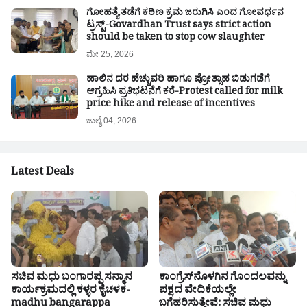
ಗೋಹತ್ಯೆ ತಡೆಗೆ ಕಠಿಣ ಕ್ರಮ ಜರುಗಿಸಿ ಎಂದ ಗೋವರ್ಧನ
ಟ್ರಸ್ಟ್-Govardhan Trust says strict action
should be taken to stop cow slaughter
ಮೇ 25, 2026
ಹಾಲಿನ ದರ ಹೆಚ್ಚುವರಿ ಹಾಗೂ ಪ್ರೋತ್ಸಾಹ ಬಿಡುಗಡೆಗೆ
ಆಗ್ರಹಿಸಿ ಪ್ರತಿಭಟನೆಗೆ ಕರೆ-Protest called for milk
price hike and release of incentives
ಜುಲೈ 04, 2026
Latest Deals
ಸಚಿವ ಮಧು ಬಂಗಾರಪ್ಪ ಸನ್ಮಾನ
ಕಾಂಗ್ರೆಸ್‌ನೊಳಗಿನ ಗೊಂದಲವನ್ನು
ಕಾರ್ಯಕ್ರಮದಲ್ಲಿ ಕಳ್ಳರ ಕೈಚಳಕ-
ಪಕ್ಷದ ವೇದಿಕೆಯಲ್ಲೇ
madhu bangarappa
ಬಗೆಹರಿಸುತ್ತೇವೆ: ಸಚಿವ ಮಧು