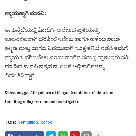
ನ್ಯಾಯಕ್ಕಾಗಿ ಮನವಿ:
ಈ ಹಿನ್ನೆಲೆಯಲ್ಲಿ ಕೋರ್ಟ್ ಆದೇಶದ ಪ್ರತಿಯನ್ನು
ಕೂಲಂಕಷವಾಗಿ ಪರಿಶೀಲಿಸಬೇಕು ಹಾಗೂ ಹಳೆಯ ಶಾಲಾ
ಕಟ್ಟಡ ಮತ್ತು ಜಾಗದ ವಿಷಯವಾಗಿ ಸೂಕ್ತ ತನಿಖೆ ನಡೆಸಿ ತಮಗೆ
ನ್ಯಾಯ ಒದಗಿಸಬೇಕು ಎಂದು ಊರಿನ ಸಮಸ್ತ ಗ್ರಾಮಸ್ಥರು ಸಹಿ
ಮಾಡಿದ ಮನವಿ ಪತ್ರದ ಮೂಲಕ ಅಧಿಕಾರಿಗಳನ್ನು
ವಿನಂತಿಸಿದ್ದಾರೆ.
Shivamogga: Allegations of illegal demolition of old school
building; villagers demand investigation
Tags:
demolition
school