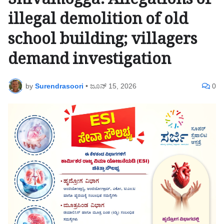
Shivamogga: Allegations of
illegal demolition of old
school building; villagers
demand investigation
by
Surendrasoori
•
ಜೂನ್ 15, 2026
0