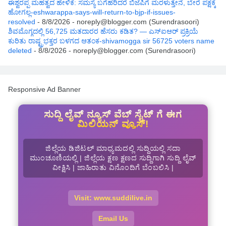
ಈಶ್ವರಪ್ಪ ಮಹತ್ವದ ಹೇಳಿಕೆ: ಸಮಸ್ಯೆ ಬಗೆಹರಿದರೆ ಬಿಜೆಪಿಗೆ ಮರಳುತ್ತೇನೆ, ಬೇರೆ ಪಕ್ಷಕ್ಕೆ
ಹೋಗಲ್ಲ-eshwarappa-says-will-return-to-bjp-if-issues-
resolved
- 8/8/2026
- noreply@blogger.com (Surendrasoori)
ಶಿವಮೊಗ್ಗದಲ್ಲಿ 56,725 ಮತದಾರರ ಹೆಸರು ಕಡಿತ? — ಎಸ್‌ಐಆರ್‌ ಪ್ರಕ್ರಿಯೆ
ಕುರಿತು ರಾಷ್ಟ್ರಭಕ್ತರ ಬಳಗದ ಆತಂಕ-shivamogga sir 56725 voters name
deleted
- 8/8/2026
- noreply@blogger.com (Surendrasoori)
Responsive Ad Banner
ಸುದ್ದಿ ಲೈವ್ ನ್ಯೂಸ್ ವೆಬ್ ಸೈಟ್ ಗೆ ಈಗ
ಮಿಲಿಯನ್ ವ್ಯೂಸ್!
ಜಿಲ್ಲೆಯ ಡಿಜಿಟಲ್ ಮಾಧ್ಯಮದಲ್ಲಿ ಸುದ್ದಿಯಲ್ಲಿ ಸದಾ
ಮುಂಚೂಣಿಯಲ್ಲಿ | ಜಿಲ್ಲೆಯ ಕ್ಷಣ ಕ್ಷಣದ ಸುದ್ದಿಗಾಗಿ ಸುದ್ದಿ ಲೈವ್
ವೀಕ್ಷಿಸಿ | ಜಾಹಿರಾತು ವಿನೊಂದಿಗೆ ಬೆಂಬಲಿಸಿ |
Visit: www.suddilive.in
Email Us