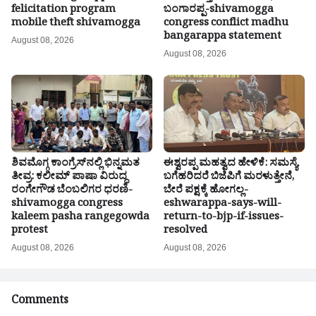
felicitation program
ಬಂಗಾರಪ್ಪ-shivamogga
mobile theft shivamogga
congress conflict madhu
bangarappa statement
August 08, 2026
August 08, 2026
ಶಿವಮೊಗ್ಗ ಕಾಂಗ್ರೆಸ್‌ನಲ್ಲಿ ಭಿನ್ನಮತ
ಈಶ್ವರಪ್ಪ ಮಹತ್ವದ ಹೇಳಿಕೆ: ಸಮಸ್ಯೆ
ತೀವ್ರ: ಕಲೀಮ್ ಪಾಷಾ ವಿರುದ್ಧ
ಬಗೆಹರಿದರೆ ಬಿಜೆಪಿಗೆ ಮರಳುತ್ತೇನೆ,
ರಂಗೇಗೌಡ ಬೆಂಬಲಿಗರ ಧರಣಿ-
ಬೇರೆ ಪಕ್ಷಕ್ಕೆ ಹೋಗಲ್ಲ-
shivamogga congress
eshwarappa-says-will-
kaleem pasha rangegowda
return-to-bjp-if-issues-
protest
resolved
August 08, 2026
August 08, 2026
Comments