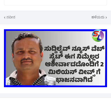
ನವೀನ
ಹಳೆಯದು