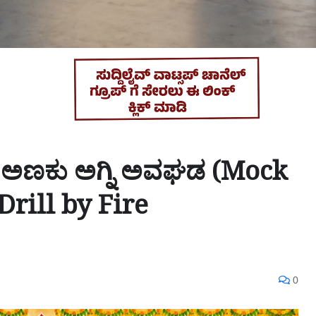
 ಅಣಕು ಅಗ್ನಿ ಅವಘಡ (Mock
Drill by Fire
0