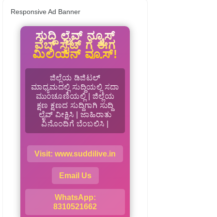
Responsive Ad Banner
ಸುದ್ದಿ ಲೈವ್ ನ್ಯೂಸ್
ವೆಬ್ ಸೈಟ್ ಗೆ ಈಗ
ಮಿಲಿಯನ್ ವ್ಯೂಸ್!
ಜಿಲ್ಲೆಯ ಡಿಜಿಟಲ್
ಮಾಧ್ಯಮದಲ್ಲಿ ಸುದ್ದಿಯಲ್ಲಿ ಸದಾ
ಮುಂಚೂಣಿಯಲ್ಲಿ | ಜಿಲ್ಲೆಯ
ಕ್ಷಣ ಕ್ಷಣದ ಸುದ್ದಿಗಾಗಿ ಸುದ್ದಿ
ಲೈವ್ ವೀಕ್ಷಿಸಿ | ಜಾಹಿರಾತು
ವಿನೊಂದಿಗೆ ಬೆಂಬಲಿಸಿ |
Visit: www.suddilive.in
Email Us
WhatsApp:
8310521662