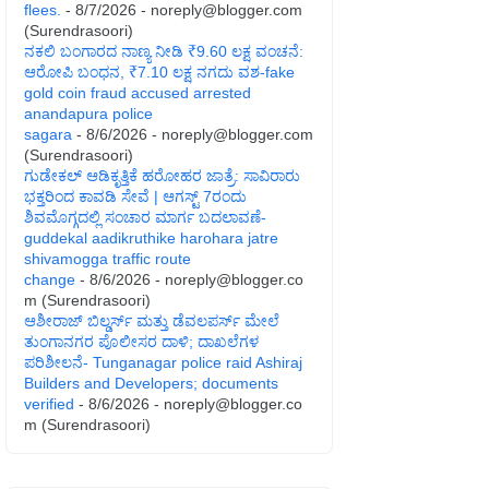
flees.
- 8/7/2026
- noreply@blogger.com
(Surendrasoori)
ನಕಲಿ ಬಂಗಾರದ ನಾಣ್ಯ ನೀಡಿ ₹9.60 ಲಕ್ಷ ವಂಚನೆ:
ಆರೋಪಿ ಬಂಧನ, ₹7.10 ಲಕ್ಷ ನಗದು ವಶ-fake
gold coin fraud accused arrested
anandapura police
sagara
- 8/6/2026
- noreply@blogger.com
(Surendrasoori)
ಗುಡೇಕಲ್ ಆಡಿಕೃತ್ತಿಕೆ ಹರೋಹರ ಜಾತ್ರೆ: ಸಾವಿರಾರು
ಭಕ್ತರಿಂದ ಕಾವಡಿ ಸೇವೆ | ಆಗಸ್ಟ್ 7ರಂದು
ಶಿವಮೊಗ್ಗದಲ್ಲಿ ಸಂಚಾರ ಮಾರ್ಗ ಬದಲಾವಣೆ-
guddekal aadikruthike harohara jatre
shivamogga traffic route
change
- 8/6/2026
- noreply@blogger.co
m (Surendrasoori)
ಆಶೀರಾಜ್ ಬಿಲ್ಡರ್ಸ್ ಮತ್ತು ಡೆವಲಪರ್ಸ್ ಮೇಲೆ
ತುಂಗಾನಗರ ಪೊಲೀಸರ ದಾಳಿ; ದಾಖಲೆಗಳ
ಪರಿಶೀಲನೆ- Tunganagar police raid Ashiraj
Builders and Developers; documents
verified
- 8/6/2026
- noreply@blogger.co
m (Surendrasoori)