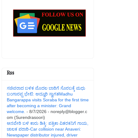
Rss
ಸಚಿವರಾದ ಬಳಿಕ ಮೊದಲ ಬಾರಿಗೆ ಸೊರಬಕ್ಕೆ ಮಧು
ಬಂಗಾರಪ್ಪ ಭೇಟಿ: ಅದ್ದೂರಿ ಸ್ವಾಗತMadhu
Bangarappa visits Soraba for the first time
after becoming a minister: Grand
welcome.
- 8/7/2026
- noreply@blogger.c
om (Surendrasoori)
ಆನವೇರಿ ಬಳಿ ಕಾರು ಡಿಕ್ಕಿ: ಪತ್ರಿಕಾ ವಿತರಕನಿಗೆ ಗಾಯ,
ಚಾಲಕ ಪರಾರಿ-Car collision near Anaveri:
Newspaper distributor injured, driver