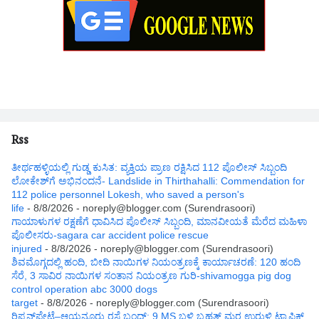
Rss
ತೀರ್ಥಹಳ್ಳಿಯಲ್ಲಿ ಗುಡ್ಡ ಕುಸಿತ: ವ್ಯಕ್ತಿಯ ಪ್ರಾಣ ರಕ್ಷಿಸಿದ 112 ಪೊಲೀಸ್ ಸಿಬ್ಬಂದಿ
ಲೋಕೇಶ್‌ಗೆ ಅಭಿನಂದನೆ- Landslide in Thirthahalli: Commendation for
112 police personnel Lokesh, who saved a person's
life
- 8/8/2026
- noreply@blogger.com (Surendrasoori)
ಗಾಯಾಳುಗಳ ರಕ್ಷಣೆಗೆ ಧಾವಿಸಿದ ಪೊಲೀಸ್ ಸಿಬ್ಬಂದಿ, ಮಾನವೀಯತೆ ಮೆರೆದ ಮಹಿಳಾ
ಪೊಲೀಸರು-sagara car accident police rescue
injured
- 8/8/2026
- noreply@blogger.com (Surendrasoori)
ಶಿವಮೊಗ್ಗದಲ್ಲಿ ಹಂದಿ, ಬೀದಿ ನಾಯಿಗಳ ನಿಯಂತ್ರಣಕ್ಕೆ ಕಾರ್ಯಾಚರಣೆ: 120 ಹಂದಿ
ಸೆರೆ, 3 ಸಾವಿರ ನಾಯಿಗಳ ಸಂತಾನ ನಿಯಂತ್ರಣ ಗುರಿ-shivamogga pig dog
control operation abc 3000 dogs
target
- 8/8/2026
- noreply@blogger.com (Surendrasoori)
ರಿಪ್ಪನ್‌ಪೇಟೆ–ಆಯನೂರು ರಸ್ತೆ ಬಂದ್: 9 MS ಬಳಿ ಬೃಹತ್ ಮರ ಉರುಳಿ ಟ್ರಾಫಿಕ್