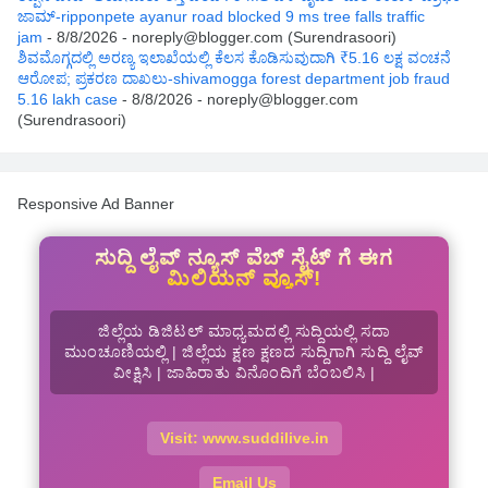
ಜಾಮ್-ripponpete ayanur road blocked 9 ms tree falls traffic
jam
- 8/8/2026
- noreply@blogger.com (Surendrasoori)
ಶಿವಮೊಗ್ಗದಲ್ಲಿ ಅರಣ್ಯ ಇಲಾಖೆಯಲ್ಲಿ ಕೆಲಸ ಕೊಡಿಸುವುದಾಗಿ ₹5.16 ಲಕ್ಷ ವಂಚನೆ
ಆರೋಪ; ಪ್ರಕರಣ ದಾಖಲು-shivamogga forest department job fraud
5.16 lakh case
- 8/8/2026
- noreply@blogger.com
(Surendrasoori)
Responsive Ad Banner
ಸುದ್ದಿ ಲೈವ್ ನ್ಯೂಸ್ ವೆಬ್ ಸೈಟ್ ಗೆ ಈಗ
ಮಿಲಿಯನ್ ವ್ಯೂಸ್!
ಜಿಲ್ಲೆಯ ಡಿಜಿಟಲ್ ಮಾಧ್ಯಮದಲ್ಲಿ ಸುದ್ದಿಯಲ್ಲಿ ಸದಾ
ಮುಂಚೂಣಿಯಲ್ಲಿ | ಜಿಲ್ಲೆಯ ಕ್ಷಣ ಕ್ಷಣದ ಸುದ್ದಿಗಾಗಿ ಸುದ್ದಿ ಲೈವ್
ವೀಕ್ಷಿಸಿ | ಜಾಹಿರಾತು ವಿನೊಂದಿಗೆ ಬೆಂಬಲಿಸಿ |
Visit: www.suddilive.in
Email Us