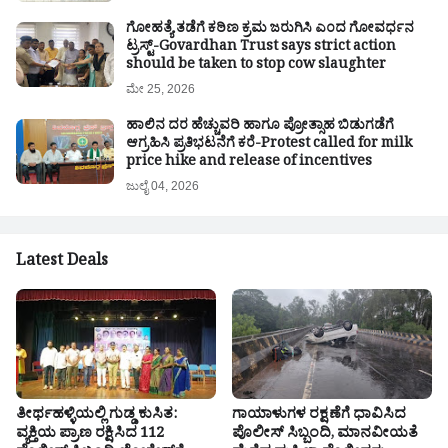
ಗೋಹತ್ಯೆ ತಡೆಗೆ ಕಠಿಣ ಕ್ರಮ ಜರುಗಿಸಿ ಎಂದ ಗೋವರ್ಧನ
ಟ್ರಸ್ಟ್-Govardhan Trust says strict action
should be taken to stop cow slaughter
ಮೇ 25, 2026
ಹಾಲಿನ ದರ ಹೆಚ್ಚುವರಿ ಹಾಗೂ ಪ್ರೋತ್ಸಾಹ ಬಿಡುಗಡೆಗೆ
ಆಗ್ರಹಿಸಿ ಪ್ರತಿಭಟನೆಗೆ ಕರೆ-Protest called for milk
price hike and release of incentives
ಜುಲೈ 04, 2026
Latest Deals
ತೀರ್ಥಹಳ್ಳಿಯಲ್ಲಿ ಗುಡ್ಡ ಕುಸಿತ:
ಗಾಯಾಳುಗಳ ರಕ್ಷಣೆಗೆ ಧಾವಿಸಿದ
ವ್ಯಕ್ತಿಯ ಪ್ರಾಣ ರಕ್ಷಿಸಿದ 112
ಪೊಲೀಸ್ ಸಿಬ್ಬಂದಿ, ಮಾನವೀಯತೆ