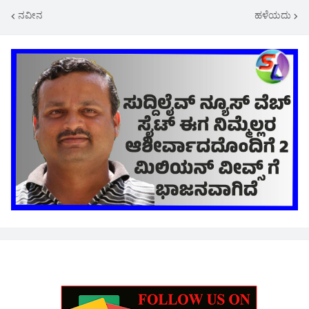
ನವೀನ
ಹಳೆಯದು