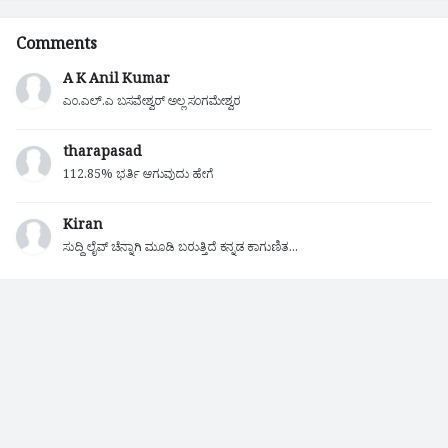
Comments
A K Anil Kumar
ಎಂ.ಎಲ್.ಎ ಬಸವೇಶ್ವರ್ ಅಲ್ಲ ಸಂಗಮೇಶ್ವರ
tharapasad
112.85% ಭರ್ತಿ ಆಗುವುದು ಹೇಗೆ
Kiran
ಸುದ್ದಿ ಲೈವ್ ಚೆನ್ನಾಗಿ ಮೂಡಿ ಬರುತ್ತಿದೆ ಕನ್ನಡ ಕಾಗುಣಿತ...