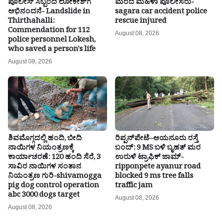
ಪೊಲೀಸ್ ಸಿಬ್ಬಂದಿ ಲೋಕೇಶ್‌ಗೆ
ಮೆರೆದ ಮಹಿಳಾ ಪೊಲೀಸರು-
ಅಭಿನಂದನೆ- Landslide in
sagara car accident police
Thirthahalli:
rescue injured
Commendation for 112
August 08, 2026
police personnel Lokesh,
who saved a person's life
August 08, 2026
ಶಿವಮೊಗ್ಗದಲ್ಲಿ ಹಂದಿ, ಬೀದಿ
ರಿಪ್ಪನ್‌ಪೇಟೆ–ಆಯನೂರು ರಸ್ತೆ
ನಾಯಿಗಳ ನಿಯಂತ್ರಣಕ್ಕೆ
ಬಂದ್: 9 MS ಬಳಿ ಬೃಹತ್ ಮರ
ಕಾರ್ಯಾಚರಣೆ: 120 ಹಂದಿ ಸೆರೆ, 3
ಉರುಳಿ ಟ್ರಾಫಿಕ್ ಜಾಮ್-
ಸಾವಿರ ನಾಯಿಗಳ ಸಂತಾನ
ripponpete ayanur road
ನಿಯಂತ್ರಣ ಗುರಿ-shivamogga
blocked 9 ms tree falls
pig dog control operation
traffic jam
abc 3000 dogs target
August 08, 2026
August 08, 2026