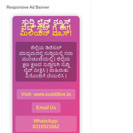
Responsive Ad Banner
ಸುದ್ದಿ ಲೈವ್ ನ್ಯೂಸ್
ವೆಬ್ ಸೈಟ್ ಗೆ ಈಗ
ಮಿಲಿಯನ್ ವ್ಯೂಸ್!
ಜಿಲ್ಲೆಯ ಡಿಜಿಟಲ್
ಮಾಧ್ಯಮದಲ್ಲಿ ಸುದ್ದಿಯಲ್ಲಿ ಸದಾ
ಮುಂಚೂಣಿಯಲ್ಲಿ | ಜಿಲ್ಲೆಯ
ಕ್ಷಣ ಕ್ಷಣದ ಸುದ್ದಿಗಾಗಿ ಸುದ್ದಿ
ಲೈವ್ ವೀಕ್ಷಿಸಿ | ಜಾಹಿರಾತು
ವಿನೊಂದಿಗೆ ಬೆಂಬಲಿಸಿ |
Visit: www.suddilive.in
Email Us
WhatsApp:
8310521662