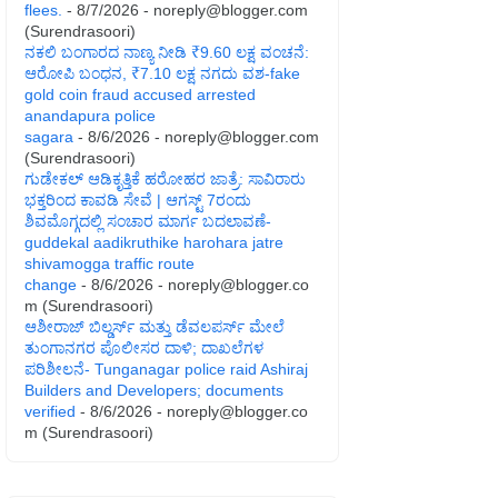
flees.
- 8/7/2026
- noreply@blogger.com
(Surendrasoori)
ನಕಲಿ ಬಂಗಾರದ ನಾಣ್ಯ ನೀಡಿ ₹9.60 ಲಕ್ಷ ವಂಚನೆ:
ಆರೋಪಿ ಬಂಧನ, ₹7.10 ಲಕ್ಷ ನಗದು ವಶ-fake
gold coin fraud accused arrested
anandapura police
sagara
- 8/6/2026
- noreply@blogger.com
(Surendrasoori)
ಗುಡೇಕಲ್ ಆಡಿಕೃತ್ತಿಕೆ ಹರೋಹರ ಜಾತ್ರೆ: ಸಾವಿರಾರು
ಭಕ್ತರಿಂದ ಕಾವಡಿ ಸೇವೆ | ಆಗಸ್ಟ್ 7ರಂದು
ಶಿವಮೊಗ್ಗದಲ್ಲಿ ಸಂಚಾರ ಮಾರ್ಗ ಬದಲಾವಣೆ-
guddekal aadikruthike harohara jatre
shivamogga traffic route
change
- 8/6/2026
- noreply@blogger.co
m (Surendrasoori)
ಆಶೀರಾಜ್ ಬಿಲ್ಡರ್ಸ್ ಮತ್ತು ಡೆವಲಪರ್ಸ್ ಮೇಲೆ
ತುಂಗಾನಗರ ಪೊಲೀಸರ ದಾಳಿ; ದಾಖಲೆಗಳ
ಪರಿಶೀಲನೆ- Tunganagar police raid Ashiraj
Builders and Developers; documents
verified
- 8/6/2026
- noreply@blogger.co
m (Surendrasoori)