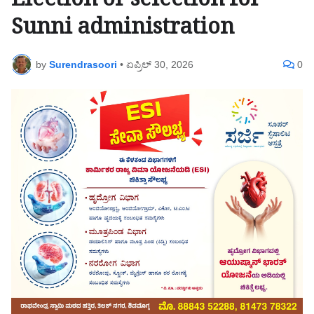
Election or selection for
Sunni administration
by
Surendrasoori
•
ಏಪ್ರಿಲ್ 30, 2026
0