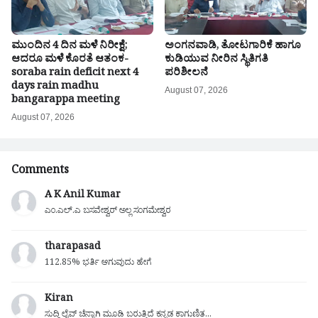
ಮುಂದಿನ 4 ದಿನ ಮಳೆ ನಿರೀಕ್ಷೆ;
ಅಂಗನವಾಡಿ, ತೋಟಗಾರಿಕೆ ಹಾಗೂ
ಆದರೂ ಮಳೆ ಕೊರತೆ ಆತಂಕ-
ಕುಡಿಯುವ ನೀರಿನ ಸ್ಥಿತಿಗತಿ
soraba rain deficit next 4
ಪರಿಶೀಲನೆ
days rain madhu
August 07, 2026
bangarappa meeting
August 07, 2026
Comments
A K Anil Kumar
ಎಂ.ಎಲ್.ಎ ಬಸವೇಶ್ವರ್ ಅಲ್ಲ ಸಂಗಮೇಶ್ವರ
tharapasad
112.85% ಭರ್ತಿ ಆಗುವುದು ಹೇಗೆ
Kiran
ಸುದ್ದಿ ಲೈವ್ ಚೆನ್ನಾಗಿ ಮೂಡಿ ಬರುತ್ತಿದೆ ಕನ್ನಡ ಕಾಗುಣಿತ...