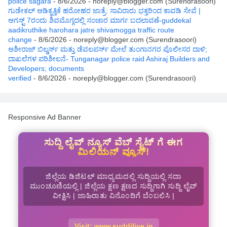
police sagara
- 8/6/2026
- noreply@blogger.com (Surendrasoori)
ಗುಡೇಕಲ್ ಆಡಿಕೃತ್ತಿಕೆ ಹರೋಹರ ಜಾತ್ರೆ: ಸಾವಿರಾರು ಭಕ್ತರಿಂದ ಕಾವಡಿ ಸೇವೆ |
ಆಗಸ್ಟ್ 7ರಂದು ಶಿವಮೊಗ್ಗದಲ್ಲಿ ಸಂಚಾರ ಮಾರ್ಗ ಬದಲಾವಣೆ-guddekal
aadikruthike harohara jatre shivamogga traffic route
change
- 8/6/2026
- noreply@blogger.com (Surendrasoori)
ಆಶೀರಾಜ್ ಬಿಲ್ಡರ್ಸ್ ಮತ್ತು ಡೆವಲಪರ್ಸ್ ಮೇಲೆ ತುಂಗಾನಗರ ಪೊಲೀಸರ ದಾಳಿ;
ದಾಖಲೆಗಳ ಪರಿಶೀಲನೆ- Tunganagar police raid Ashiraj Builders and
Developers; documents
verified
- 8/6/2026
- noreply@blogger.com (Surendrasoori)
Responsive Ad Banner
ಸುದ್ದಿ ಲೈವ್ ನ್ಯೂಸ್ ವೆಬ್ ಸೈಟ್ ಗೆ ಈಗ
ಮಿಲಿಯನ್ ವ್ಯೂಸ್!
ಜಿಲ್ಲೆಯ ಡಿಜಿಟಲ್ ಮಾಧ್ಯಮದಲ್ಲಿ ಸುದ್ದಿಯಲ್ಲಿ ಸದಾ
ಮುಂಚೂಣಿಯಲ್ಲಿ | ಜಿಲ್ಲೆಯ ಕ್ಷಣ ಕ್ಷಣದ ಸುದ್ದಿಗಾಗಿ ಸುದ್ದಿ ಲೈವ್
ವೀಕ್ಷಿಸಿ | ಜಾಹಿರಾತು ವಿನೊಂದಿಗೆ ಬೆಂಬಲಿಸಿ |
Visit: www.suddilive.in