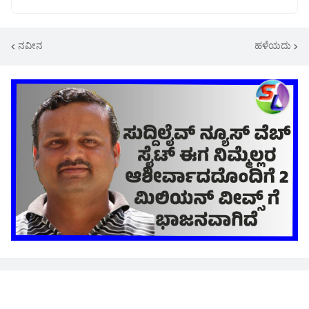
ನವೀನ
ಹಳೆಯದು