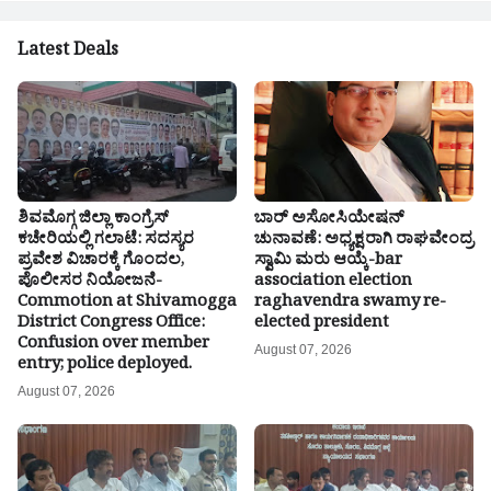
Latest Deals
ಶಿವಮೊಗ್ಗ ಜಿಲ್ಲಾ ಕಾಂಗ್ರೆಸ್
ಬಾರ್ ಅಸೋಸಿಯೇಷನ್
ಕಚೇರಿಯಲ್ಲಿ ಗಲಾಟೆ: ಸದಸ್ಯರ
ಚುನಾವಣೆ: ಅಧ್ಯಕ್ಷರಾಗಿ ರಾಘವೇಂದ್ರ
ಪ್ರವೇಶ ವಿಚಾರಕ್ಕೆ ಗೊಂದಲ,
ಸ್ವಾಮಿ ಮರು ಆಯ್ಕೆ-bar
ಪೊಲೀಸರ ನಿಯೋಜನೆ-
association election
Commotion at Shivamogga
raghavendra swamy re-
District Congress Office:
elected president
Confusion over member
August 07, 2026
entry; police deployed.
August 07, 2026