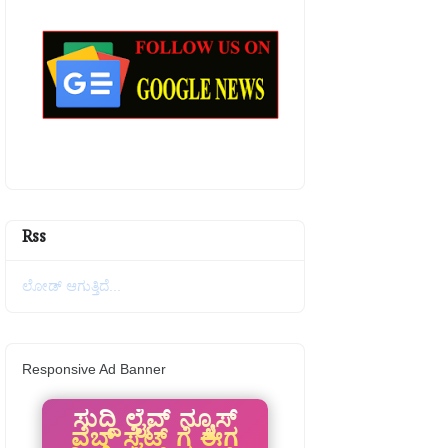
Rss
ಲೋಡ್ ಆಗುತ್ತಿದೆ...
Responsive Ad Banner
ಸುದ್ದಿ ಲೈವ್ ನ್ಯೂಸ್
ವೆಬ್ ಸೈಟ್ ಗೆ ಈಗ