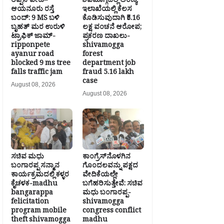
ರಿಪ್ಪನ್‌ಪೇಟೆ–
ಶಿವಮೊಗ್ಗದಲ್ಲಿ ಅರಣ್ಯ
ಆಯನೂರು ರಸ್ತೆ
ಇಲಾಖೆಯಲ್ಲಿ ಕೆಲಸ
ಬಂದ್: 9 MS ಬಳಿ
ಕೊಡಿಸುವುದಾಗಿ ₹5.16
ಬೃಹತ್ ಮರ ಉರುಳಿ
ಲಕ್ಷ ವಂಚನೆ ಆರೋಪ;
ಟ್ರಾಫಿಕ್ ಜಾಮ್-
ಪ್ರಕರಣ ದಾಖಲು-
ripponpete
shivamogga
ayanur road
forest
blocked 9 ms tree
department job
falls traffic jam
fraud 5.16 lakh
case
August 08, 2026
August 08, 2026
ಸಚಿವ ಮಧು
ಕಾಂಗ್ರೆಸ್‌ನೊಳಗಿನ
ಬಂಗಾರಪ್ಪ ಸನ್ಮಾನ
ಗೊಂದಲವನ್ನು ಪಕ್ಷದ
ಕಾರ್ಯಕ್ರಮದಲ್ಲಿ ಕಳ್ಳರ
ವೇದಿಕೆಯಲ್ಲೇ
ಕೈಚಳಕ-madhu
ಬಗೆಹರಿಸುತ್ತೇವೆ: ಸಚಿವ
bangarappa
ಮಧು ಬಂಗಾರಪ್ಪ-
felicitation
shivamogga
program mobile
congress conflict
theft shivamogga
madhu