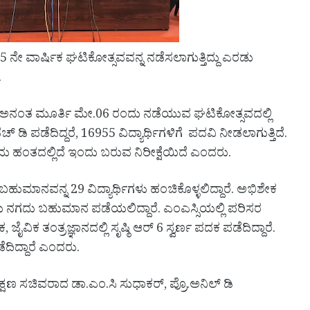
5 ನೇ ವಾರ್ಷಿಕ ಘಟಿಕೋತ್ಸವವನ್ನ ನಡೆಸಲಾಗುತ್ತಿದ್ದು ಎರಡು
.
ರತ್ ಅನಂತ ಮೂರ್ತಿ ಮೇ.06 ರಂದು ನಡೆಯುವ ಘಟಿಕೋತ್ಸವದಲ್ಲಿ
ಡಿ ಪಡೆದಿದ್ದರೆ, 16955 ವಿದ್ಯಾರ್ಥಿಗಳಿಗೆ ಪದವಿ ನೀಡಲಾಗುತ್ತಿದೆ.
ಿಮ ಹಂತದಲ್ಲಿದೆ ಇಂದು ಬರುವ ನಿರೀಕ್ಷೆಯಿದೆ ಎಂದರು.
ಹುಮಾನವನ್ನ 29 ವಿದ್ಯಾರ್ಥಿಗಳು ಹಂಚಿಕೊಳ್ಳಲಿದ್ದಾರೆ. ಅಭಿಶೇಕ
ು ನಗದು ಬಹುಮಾನ ಪಡೆಯಲಿದ್ದಾರೆ. ಎಂಎಸ್ಸಿಯಲ್ಲಿ ಪರಿಸರ
ಜೈವಿಕ ತಂತ್ರಜ್ಞಾನದಲ್ಲಿ ಸೃಷ್ಠಿ ಆರ್ 6 ಸ್ವರ್ಣ ಪದಕ ಪಡೆದಿದ್ದಾರೆ.
ದಿದ್ದಾರೆ ಎಂದರು.
ಕ್ಷಣ ಸಚಿವರಾದ ಡಾ.ಎಂ.ಸಿ ಸುಧಾಕರ್, ಪ್ರೊ.ಅನಿಲ್ ಡಿ