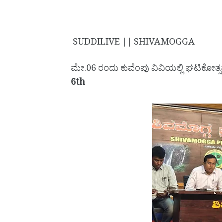
SUDDILIVE || SHIVAMOGGA
ಮೇ.06 ರಂದು ಕುವೆಂಪು ವಿವಿಯಲ್ಲಿ ಘಟಿಕೋತ್
6th