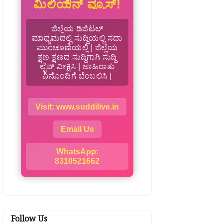
ಮಿಲಿಯನ್ ವ್ಯೂಸ್!
ಜಿಲ್ಲೆಯ ಡಿಜಿಟಲ್
ಮಾಧ್ಯಮದಲ್ಲಿ ಸುದ್ದಿಯಲ್ಲಿ ಸದಾ
ಮುಂಚೂಣಿಯಲ್ಲಿ | ಜಿಲ್ಲೆಯ
ಕ್ಷಣ ಕ್ಷಣದ ಸುದ್ದಿಗಾಗಿ ಸುದ್ದಿ
ಲೈವ್ ವೀಕ್ಷಿಸಿ | ಜಾಹಿರಾತು
ವಿನೊಂದಿಗೆ ಬೆಂಬಲಿಸಿ |
Visit: www.suddilive.in
Email Us
WhatsApp:
8310521662
Follow Us