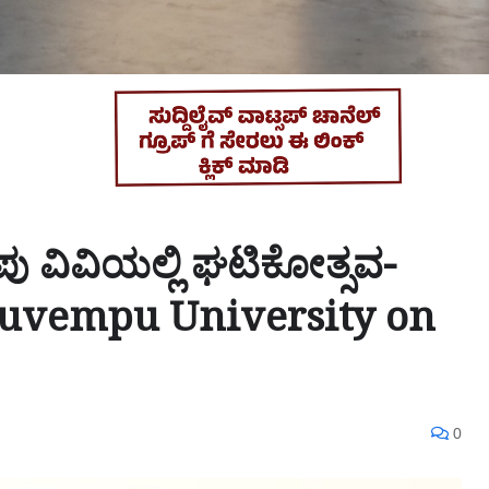
ು ವಿವಿಯಲ್ಲಿ ಘಟಿಕೋತ್ಸವ-
Kuvempu University on
0