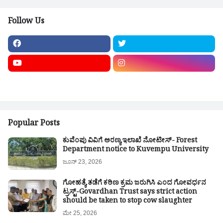
Follow Us
Popular Posts
ಕುವೆಂಪು ವಿವಿಗೆ ಅರಣ್ಯ ಇಲಾಖೆ ನೋಟೀಸ್- Forest
Department notice to Kuvempu University
ಜೂನ್ 23, 2026
ಗೋಹತ್ಯೆ ತಡೆಗೆ ಕಠಿಣ ಕ್ರಮ ಜರುಗಿಸಿ ಎಂದ ಗೋವರ್ಧನ
ಟ್ರಸ್ಟ್-Govardhan Trust says strict action
should be taken to stop cow slaughter
ಮೇ 25, 2026