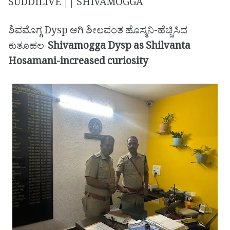
SUDDILIVE || SHIVAMOGGA
ಶಿವಮೊಗ್ಗ Dysp ಆಗಿ ಶೀಲವಂತ ಹೊಸ್ಮನಿ-ಹೆಚ್ಚಿಸಿದ
ಕುತೂಹಲ-
Shivamogga Dysp as Shilvanta
Hosamani-increased curiosity