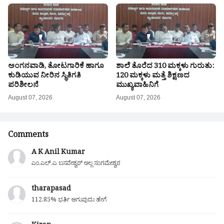
ಅಂಗನವಾಡಿ, ತೋಟಗಾರಿಕೆ ಹಾಗೂ
ಶಾಲೆ ತೊರೆದ 310 ಮಕ್ಕಳು ಗುರುತು:
ಕುಡಿಯುವ ನೀರಿನ ಸ್ಥಿತಿಗತಿ
120 ಮಕ್ಕಳು ಮತ್ತೆ ಶಿಕ್ಷಣದ
ಪರಿಶೀಲನೆ
ಮುಖ್ಯವಾಹಿನಿಗೆ
August 07, 2026
August 07, 2026
Comments
A K Anil Kumar
ಎಂ.ಎಲ್.ಎ ಬಸವೇಶ್ವರ್ ಅಲ್ಲ ಸಂಗಮೇಶ್ವರ
tharapasad
112.85% ಭರ್ತಿ ಆಗುವುದು ಹೇಗೆ