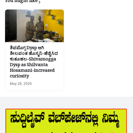
You might like
ಶಿವಮೊಗ್ಗ Dysp ಆಗಿ
ಶೀಲವಂತ ಹೊಸ್ಮನಿ-ಹೆಚ್ಚಿಸಿದ
ಕುತೂಹಲ-Shivamogga
Dysp as Shilvanta
Hosamani-increased
curiosity
May 28, 2026