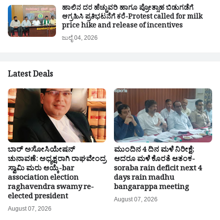
ಹಾಲಿನ ದರ ಹೆಚ್ಚುವರಿ ಹಾಗೂ ಪ್ರೋತ್ಸಾಹ ಬಿಡುಗಡೆಗೆ
ಆಗ್ರಹಿಸಿ ಪ್ರತಿಭಟನೆಗೆ ಕರೆ-Protest called for milk
price hike and release of incentives
ಜುಲೈ 04, 2026
Latest Deals
ಬಾರ್ ಅಸೋಸಿಯೇಷನ್
ಮುಂದಿನ 4 ದಿನ ಮಳೆ ನಿರೀಕ್ಷೆ;
ಚುನಾವಣೆ: ಅಧ್ಯಕ್ಷರಾಗಿ ರಾಘವೇಂದ್ರ
ಆದರೂ ಮಳೆ ಕೊರತೆ ಆತಂಕ-
ಸ್ವಾಮಿ ಮರು ಆಯ್ಕೆ-bar
soraba rain deficit next 4
association election
days rain madhu
raghavendra swamy re-
bangarappa meeting
elected president
August 07, 2026
August 07, 2026