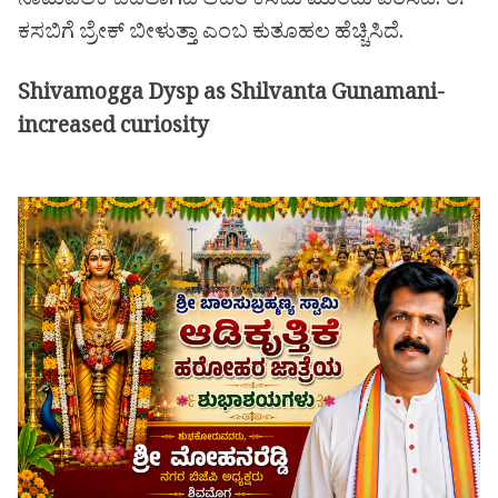
ನಾಮಪಲಕ ಬದಲಾಗಿದೆ ಆದರೆ ಕಸಬು ಮುಂದು ವರೆಸಿದೆ. ಈ
ಕಸಬಿಗೆ ಬ್ರೇಕ್ ಬೀಳುತ್ತಾ ಎಂಬ ಕುತೂಹಲ ಹೆಚ್ಚಿಸಿದೆ.
Shivamogga Dysp as Shilvanta Gunamani-
increased curiosity