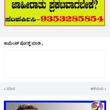
ಕಾಮೆಂಟ್‌‌ ಪೋಸ್ಟ್‌ ಮಾಡಿ
ನವೀನ
ಹಳೆಯದು