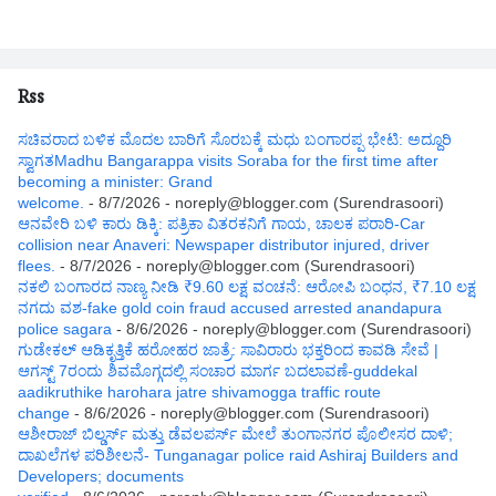
Rss
ಸಚಿವರಾದ ಬಳಿಕ ಮೊದಲ ಬಾರಿಗೆ ಸೊರಬಕ್ಕೆ ಮಧು ಬಂಗಾರಪ್ಪ ಭೇಟಿ: ಅದ್ದೂರಿ
ಸ್ವಾಗತMadhu Bangarappa visits Soraba for the first time after
becoming a minister: Grand
welcome.
- 8/7/2026
- noreply@blogger.com (Surendrasoori)
ಆನವೇರಿ ಬಳಿ ಕಾರು ಡಿಕ್ಕಿ: ಪತ್ರಿಕಾ ವಿತರಕನಿಗೆ ಗಾಯ, ಚಾಲಕ ಪರಾರಿ-Car
collision near Anaveri: Newspaper distributor injured, driver
flees.
- 8/7/2026
- noreply@blogger.com (Surendrasoori)
ನಕಲಿ ಬಂಗಾರದ ನಾಣ್ಯ ನೀಡಿ ₹9.60 ಲಕ್ಷ ವಂಚನೆ: ಆರೋಪಿ ಬಂಧನ, ₹7.10 ಲಕ್ಷ
ನಗದು ವಶ-fake gold coin fraud accused arrested anandapura
police sagara
- 8/6/2026
- noreply@blogger.com (Surendrasoori)
ಗುಡೇಕಲ್ ಆಡಿಕೃತ್ತಿಕೆ ಹರೋಹರ ಜಾತ್ರೆ: ಸಾವಿರಾರು ಭಕ್ತರಿಂದ ಕಾವಡಿ ಸೇವೆ |
ಆಗಸ್ಟ್ 7ರಂದು ಶಿವಮೊಗ್ಗದಲ್ಲಿ ಸಂಚಾರ ಮಾರ್ಗ ಬದಲಾವಣೆ-guddekal
aadikruthike harohara jatre shivamogga traffic route
change
- 8/6/2026
- noreply@blogger.com (Surendrasoori)
ಆಶೀರಾಜ್ ಬಿಲ್ಡರ್ಸ್ ಮತ್ತು ಡೆವಲಪರ್ಸ್ ಮೇಲೆ ತುಂಗಾನಗರ ಪೊಲೀಸರ ದಾಳಿ;
ದಾಖಲೆಗಳ ಪರಿಶೀಲನೆ- Tunganagar police raid Ashiraj Builders and
Developers; documents