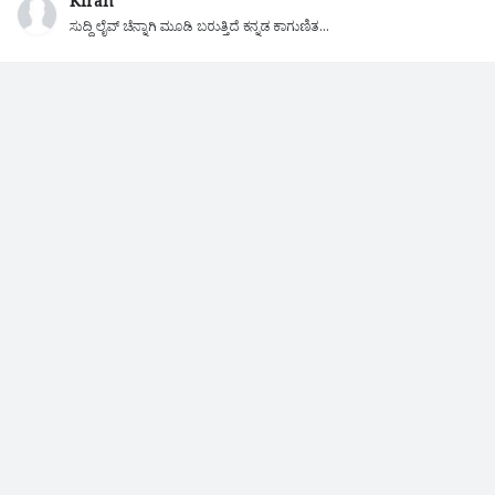
Kiran
ಸುದ್ದಿ ಲೈವ್ ಚೆನ್ನಾಗಿ ಮೂಡಿ ಬರುತ್ತಿದೆ ಕನ್ನಡ ಕಾಗುಣಿತ...