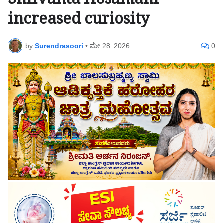
Shilvanta Hosamani-
increased curiosity
by
Surendrasoori
•
ಮೇ 28, 2026
0