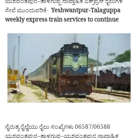
ಯಶವಂತಪುರ–ತಾಳಗುಪ್ಪ ಸಾಪ್ತಾಹಿಕ ಎಕ್ಸ್‌ಪ್ರೆಸ್ ರೈಲುಗಳ
ಸೇವೆ ಮುಂದುವರಿಕೆ-
Yeshwantpur-Talaguppa
weekly express train services to continue
ನೈರುತ್ಯ ರೈಲ್ವೆಯು ರೈಲು ಸಂಖ್ಯೆಗಳು 06587/06588
ಯಶವಂತಪುರ–ತಾಳಗುಪ್ಪ–ಯಶವಂತಪುರ ಸಾಪ್ತಾಹಿಕ