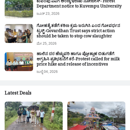
ಕುವೆಂಪು ವಿವಿಗೆ ಅರಣ್ಯ ಇಲಾಖೆ ನೋಟೀಸ್- Forest
Department notice to Kuvempu University
ಜೂನ್ 23, 2026
ಗೋಹತ್ಯೆ ತಡೆಗೆ ಕಠಿಣ ಕ್ರಮ ಜರುಗಿಸಿ ಎಂದ ಗೋವರ್ಧನ
ಟ್ರಸ್ಟ್-Govardhan Trust says strict action
should be taken to stop cow slaughter
ಮೇ 25, 2026
ಹಾಲಿನ ದರ ಹೆಚ್ಚುವರಿ ಹಾಗೂ ಪ್ರೋತ್ಸಾಹ ಬಿಡುಗಡೆಗೆ
ಆಗ್ರಹಿಸಿ ಪ್ರತಿಭಟನೆಗೆ ಕರೆ-Protest called for milk
price hike and release of incentives
ಜುಲೈ 04, 2026
Latest Deals