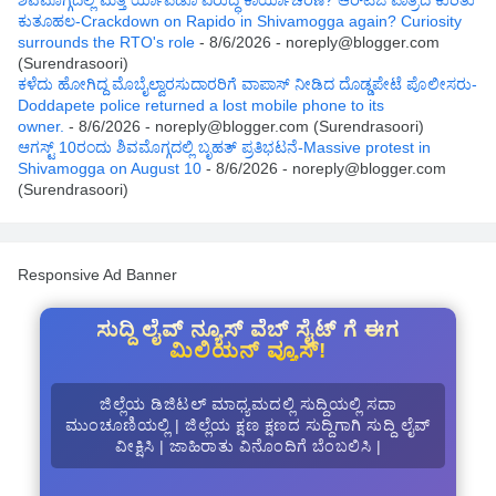
ಕುತೂಹಲ-Crackdown on Rapido in Shivamogga again? Curiosity
surrounds the RTO's role
- 8/6/2026
- noreply@blogger.com
(Surendrasoori)
ಕಳೆದು ಹೋಗಿದ್ದ ಮೊಬೈಲ್ವಾರಸುದಾರರಿಗೆ ವಾಪಾಸ್ ನೀಡಿದ ದೊಡ್ಡಪೇಟೆ ಪೊಲೀಸರು-
Doddapete police returned a lost mobile phone to its
owner.
- 8/6/2026
- noreply@blogger.com (Surendrasoori)
ಆಗಸ್ಟ್‌ 10ರಂದು ಶಿವಮೊಗ್ಗದಲ್ಲಿ ಬೃಹತ್ ಪ್ರತಿಭಟನೆ-Massive protest in
Shivamogga on August 10
- 8/6/2026
- noreply@blogger.com
(Surendrasoori)
Responsive Ad Banner
ಸುದ್ದಿ ಲೈವ್ ನ್ಯೂಸ್ ವೆಬ್ ಸೈಟ್ ಗೆ ಈಗ
ಮಿಲಿಯನ್ ವ್ಯೂಸ್!
ಜಿಲ್ಲೆಯ ಡಿಜಿಟಲ್ ಮಾಧ್ಯಮದಲ್ಲಿ ಸುದ್ದಿಯಲ್ಲಿ ಸದಾ
ಮುಂಚೂಣಿಯಲ್ಲಿ | ಜಿಲ್ಲೆಯ ಕ್ಷಣ ಕ್ಷಣದ ಸುದ್ದಿಗಾಗಿ ಸುದ್ದಿ ಲೈವ್
ವೀಕ್ಷಿಸಿ | ಜಾಹಿರಾತು ವಿನೊಂದಿಗೆ ಬೆಂಬಲಿಸಿ |