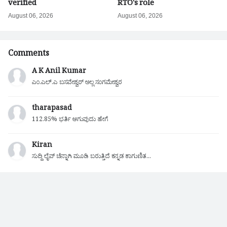
verified
RTO's role
August 06, 2026
August 06, 2026
Comments
A K Anil Kumar
ಎಂ.ಎಲ್.ಎ ಬಸವೇಶ್ವರ್ ಅಲ್ಲ ಸಂಗಮೇಶ್ವರ
tharapasad
112.85% ಭರ್ತಿ ಆಗುವುದು ಹೇಗೆ
Kiran
ಸುದ್ದಿ ಲೈವ್ ಚೆನ್ನಾಗಿ ಮೂಡಿ ಬರುತ್ತಿದೆ ಕನ್ನಡ ಕಾಗುಣಿತ...