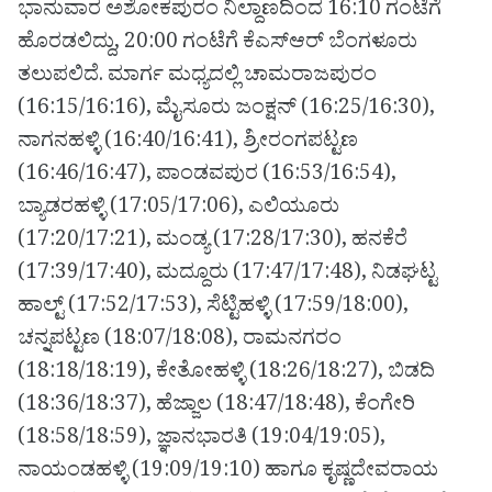
ಭಾನುವಾರ ಅಶೋಕಪುರಂ ನಿಲ್ದಾಣದಿಂದ 16:10 ಗಂಟೆಗೆ
ಹೊರಡಲಿದ್ದು, 20:00 ಗಂಟೆಗೆ ಕೆಎಸ್‌ಆರ್ ಬೆಂಗಳೂರು
ತಲುಪಲಿದೆ. ಮಾರ್ಗ ಮಧ್ಯದಲ್ಲಿ ಚಾಮರಾಜಪುರಂ
(16:15/16:16), ಮೈಸೂರು ಜಂಕ್ಷನ್ (16:25/16:30),
ನಾಗನಹಳ್ಳಿ (16:40/16:41), ಶ್ರೀರಂಗಪಟ್ಟಣ
(16:46/16:47), ಪಾಂಡವಪುರ (16:53/16:54),
ಬ್ಯಾಡರಹಳ್ಳಿ (17:05/17:06), ಎಲಿಯೂರು
(17:20/17:21), ಮಂಡ್ಯ (17:28/17:30), ಹನಕೆರೆ
(17:39/17:40), ಮದ್ದೂರು (17:47/17:48), ನಿಡಘಟ್ಟ
ಹಾಲ್ಟ್ (17:52/17:53), ಸೆಟ್ಟಿಹಳ್ಳಿ (17:59/18:00),
ಚನ್ನಪಟ್ಟಣ (18:07/18:08), ರಾಮನಗರಂ
(18:18/18:19), ಕೇತೋಹಳ್ಳಿ (18:26/18:27), ಬಿಡದಿ
(18:36/18:37), ಹೆಜ್ಜಾಲ (18:47/18:48), ಕೆಂಗೇರಿ
(18:58/18:59), ಜ್ಞಾನಭಾರತಿ (19:04/19:05),
ನಾಯಂಡಹಳ್ಳಿ (19:09/19:10) ಹಾಗೂ ಕೃಷ್ಣದೇವರಾಯ