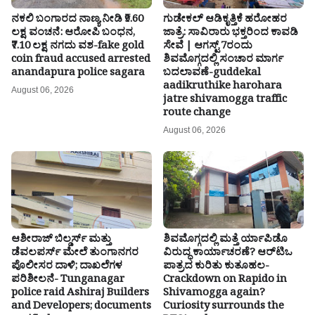
ನಕಲಿ ಬಂಗಾರದ ನಾಣ್ಯ ನೀಡಿ ₹9.60
ಗುಡೇಕಲ್ ಆಡಿಕೃತ್ತಿಕೆ ಹರೋಹರ
ಲಕ್ಷ ವಂಚನೆ: ಆರೋಪಿ ಬಂಧನ,
ಜಾತ್ರೆ: ಸಾವಿರಾರು ಭಕ್ತರಿಂದ ಕಾವಡಿ
₹7.10 ಲಕ್ಷ ನಗದು ವಶ-fake gold
ಸೇವೆ | ಆಗಸ್ಟ್ 7ರಂದು
coin fraud accused arrested
ಶಿವಮೊಗ್ಗದಲ್ಲಿ ಸಂಚಾರ ಮಾರ್ಗ
anandapura police sagara
ಬದಲಾವಣೆ-guddekal
aadikruthike harohara
August 06, 2026
jatre shivamogga traffic
route change
August 06, 2026
ಆಶೀರಾಜ್ ಬಿಲ್ಡರ್ಸ್ ಮತ್ತು
ಶಿವಮೊಗ್ಗದಲ್ಲಿ ಮತ್ತೆ ರ್ಯಾಪಿಡೊ
ಡೆವಲಪರ್ಸ್ ಮೇಲೆ ತುಂಗಾನಗರ
ವಿರುದ್ಧ ಕಾರ್ಯಾಚರಣೆ? ಆರ್‌ಟಿಒ
ಪೊಲೀಸರ ದಾಳಿ; ದಾಖಲೆಗಳ
ಪಾತ್ರದ ಕುರಿತು ಕುತೂಹಲ-
ಪರಿಶೀಲನೆ- Tunganagar
Crackdown on Rapido in
police raid Ashiraj Builders
Shivamogga again?
and Developers; documents
Curiosity surrounds the