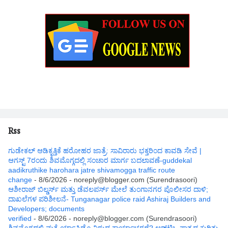
Rss
ಗುಡೇಕಲ್ ಆಡಿಕೃತ್ತಿಕೆ ಹರೋಹರ ಜಾತ್ರೆ: ಸಾವಿರಾರು ಭಕ್ತರಿಂದ ಕಾವಡಿ ಸೇವೆ |
ಆಗಸ್ಟ್ 7ರಂದು ಶಿವಮೊಗ್ಗದಲ್ಲಿ ಸಂಚಾರ ಮಾರ್ಗ ಬದಲಾವಣೆ-guddekal
aadikruthike harohara jatre shivamogga traffic route
change
- 8/6/2026
- noreply@blogger.com (Surendrasoori)
ಆಶೀರಾಜ್ ಬಿಲ್ಡರ್ಸ್ ಮತ್ತು ಡೆವಲಪರ್ಸ್ ಮೇಲೆ ತುಂಗಾನಗರ ಪೊಲೀಸರ ದಾಳಿ;
ದಾಖಲೆಗಳ ಪರಿಶೀಲನೆ- Tunganagar police raid Ashiraj Builders and
Developers; documents
verified
- 8/6/2026
- noreply@blogger.com (Surendrasoori)
ಶಿವಮೊಗ್ಗದಲ್ಲಿ ಮತ್ತೆ ರ್ಯಾಪಿಡೊ ವಿರುದ್ಧ ಕಾರ್ಯಾಚರಣೆ? ಆರ್‌ಟಿಒ ಪಾತ್ರದ ಕುರಿತು