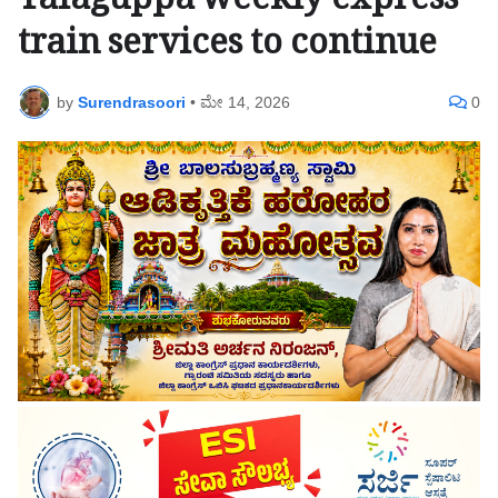
Talaguppa weekly express
train services to continue
by
Surendrasoori
•
ಮೇ 14, 2026
0