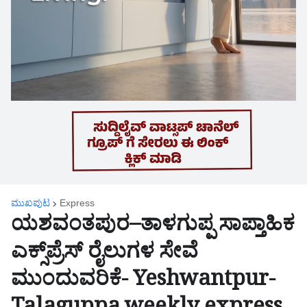
ಮುಖಪುಟ
Express
ಯಶವಂತಪುರ–ತಾಳಗುಪ್ಪ ಸಾಪ್ತಾಹಿಕ
ಎಕ್ಸ್‌ಪ್ರೆಸ್ ರೈಲುಗಳ ಸೇವೆ
ಮುಂದುವರಿಕೆ- Yeshwantpur-