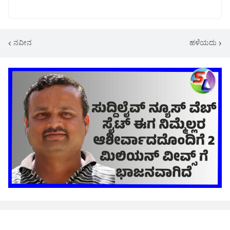
ನವೀನ
ಹಳೆಯದು